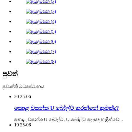
පුවත්
ප්‍රවෘත්ති මධ්‍යස්ථානය
20
25-06
කොළ වසන්ත U බෝල්ට් කරන්නේ කුමක්ද?
කොළ වසන්ත U බෝල්ට්, U-බෝල්ට් ලෙසද හැඳින්වේ...
19
25-06