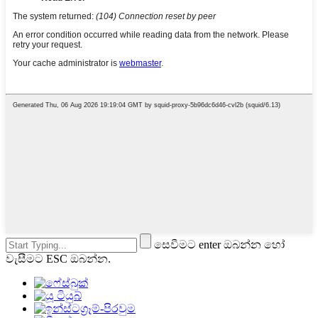
සෙවීමට enter ඔබන්න හෝ
වැසීමට ESC ඔබන්න.