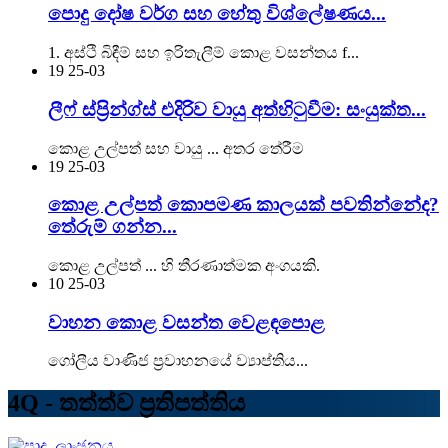
පොදු දෝෂ වර්ග සහ හේතු විශ්ලේෂණය...
1. අස්ථි බිඳීම් සහ ඉරිතැලීම් කොළ වසන්තය f...
19
25-03
ලීෆ් ස්ප්‍රින්ග්ස් එදිරිව වායු අත්හිටුවීම: සංයුක්ත...
කොළ උල්පත් සහ වායු ... අතර තේරීම
19
25-03
කොළ උල්පත් කොපමණ කාලයක් පවතින්නේද?
තේරුම් ගන්න...
කොළ උල්පත් ... හි තීරණාත්මක අංගයකි.
10
25-03
වාහන කොළ වසන්ත වෙළඳපොළ
ගෝලීය වාණිජ ප්‍රවාහනයේ ව්‍යාප්තිය...
4Q - තත්ත්ව ප්‍රතිපත්තිය