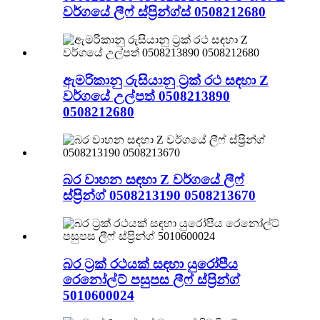
වර්ගයේ ලීෆ් ස්ප්‍රින්ග්ස් 0508212680
ඇමරිකානු රුසියානු ට්‍රක් රථ සඳහා Z
වර්ගයේ උල්පත් 0508213890
0508212680
බර වාහන සඳහා Z වර්ගයේ ලීෆ්
ස්ප්‍රින්ග් 0508213190 0508213670
බර ට්‍රක් රථයක් සඳහා යුරෝපීය
රෙනෝල්ට් පසුපස ලීෆ් ස්ප්‍රින්ග්
5010600024