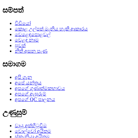
සම්පත්
වීඩියෝ
කොළ උල්පත් මැනිය හැකි ආකාරය
වෙළෙඳපොළවල්
වෙළඳ නාම
පුවත්
නිති අසන පැණ
සමාගම
අපි ගැන
අපේ යන්ත්‍රය
අපගේ ගුණාත්මකභාවය
අපගේ ඇසුරුම්
අපගේ QC පාලනය
උණුසුම්
වායු අත්හිටුවීම
වොල්වෝ අයිතම
ස්කැනියා අයිතම