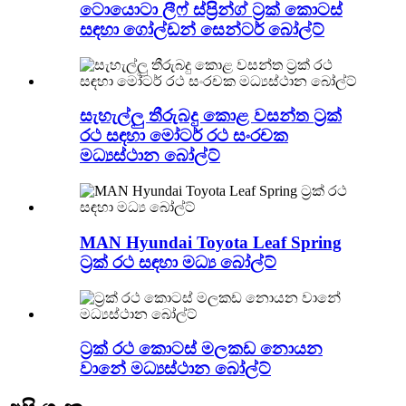
ටොයොටා ලීෆ් ස්ප්‍රින්ග් ට්‍රක් කොටස්
සඳහා ගෝල්ඩන් සෙන්ටර් බෝල්ට්
සැහැල්ලු තීරුබදු කොළ වසන්ත ට්‍රක්
රථ සඳහා මෝටර් රථ සංරචක
මධ්‍යස්ථාන බෝල්ට්
MAN Hyundai Toyota Leaf Spring
ට්‍රක් රථ සඳහා මධ්‍ය බෝල්ට්
ට්‍රක් රථ කොටස් මලකඩ නොයන
වානේ මධ්‍යස්ථාන බෝල්ට්