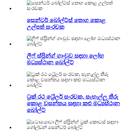
සෙන්ටර් බෝල්ට්ස් තොග කොළ
උල්පත් සංරචක
ලීෆ් ස්ප්‍රින්ග් ගාංචුව සඳහා ලෝහ
මධ්‍යස්ථාන බෝල්ට්
ට්‍රක් රථ ට්‍රේලර් සංරචක, සැහැල්ලු තීරු
කොළ වසන්තය සඳහා කළු මධ්‍යස්ථාන
බෝල්ට්