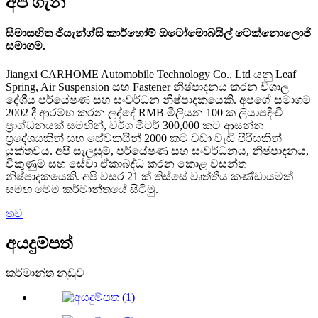
අපි ගැන
සීමාසහිත ජියැන්ග්සි කාර්හෝම් ඔටෝමොබයිල් ටෙක්නොලොජි
සමාගම.
Jiangxi CARHOME Automobile Technology Co., Ltd යනු Leaf
Spring, Air Suspension සහ Fastener නිෂ්පාදනය කරන විශාල
දේශීය පර්යේෂණ සහ සංවර්ධන නිෂ්පාදකයෙකි. අපගේ සමාගම
2002 දී ආරම්භ කරන ලද්දේ RMB මිලියන 100 ක ලියාපදිංචි
ප්‍රාග්ධනයක් සමඟින්, වර්ග මීටර් 300,000 කට ආසන්න
ප්‍රදේශයකින් සහ සේවකයින් 2000 කට වඩා වැඩි පිරිසකින්
යුක්තවය. අපි සැලසුම්, පර්යේෂණ සහ සංවර්ධනය, නිෂ්පාදනය,
විකුණුම් සහ සේවා ඒකාබද්ධ කරන කොළ වසන්ත
නිෂ්පාදකයෙකි. අපි වසර 21 ක් තිස්සේ වෘත්තීය කණ්ඩායමක්
සමඟ මෙම කර්මාන්තයේ සිටිමු.
තව
අයදුම්පත්
කර්මාන්ත නඩුව