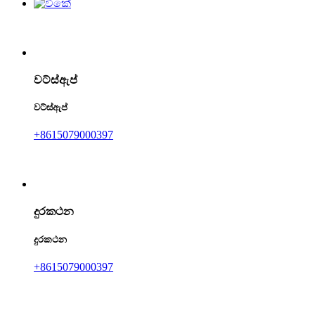
වට්ස්ඇප්
වට්ස්ඇප්
+8615079000397
දුරකථන
දුරකථන
+8615079000397