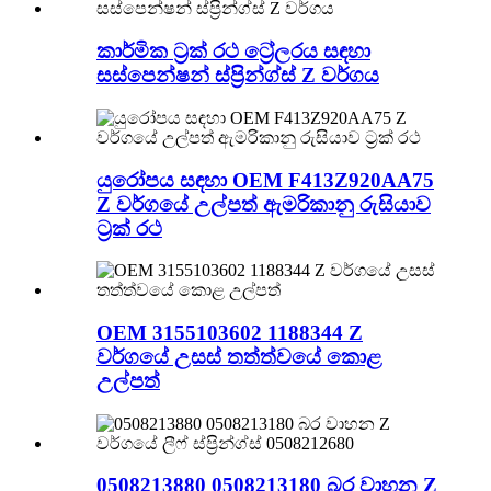
කාර්මික ට්‍රක් රථ ට්‍රේලරය සඳහා
සස්පෙන්ෂන් ස්ප්‍රින්ග්ස් Z වර්ගය
යුරෝපය සඳහා OEM F413Z920AA75
Z වර්ගයේ උල්පත් ඇමරිකානු රුසියාව
ට්‍රක් රථ
OEM 3155103602 1188344 Z
වර්ගයේ උසස් තත්ත්වයේ කොළ
උල්පත්
0508213880 0508213180 බර වාහන Z