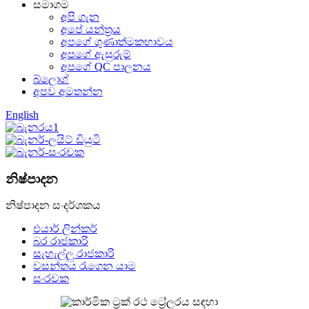
සමාගම
අපි ගැන
අපේ යන්ත්‍රය
අපගේ ගුණාත්මකභාවය
අපගේ ඇසුරුම්
අපගේ QC පාලනය
බ්ලොග්
අපව අමතන්න
English
නිෂ්පාදන
නිෂ්පාදන සංදර්ශකය
එයාර් ලින්කර්
බර රාජකාරි
සැහැල්ලු රාජකාරි
වසන්තය රැගෙන යාම
සංරචක