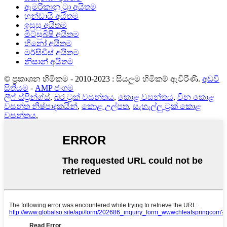
ඇමරිකානු ට්‍රා අයිතම
හුන්ඩායි අයිතම
ඉසුසු අයිතම
මිට්සුබිෂි අයිතම
හිනෝ අයිතම
මර්සිඩීස් අයිතම
නිසාන් අයිතම
© ප්‍රකාශන හිමිකම - 2010-2023 : සියලුම හිමිකම් ඇවිරිණි.
අඩවි
සිතියම
-
AMP ජංගම
ලීෆ් ස්ප්‍රින්ග්ස්
,
බර ට්‍රක් වසන්තය
,
කොළ වසන්තය
,
චීන කොළ
වසන්ත නිෂ්පාදකයින්
,
කොළ උල්පත
,
සැහැල්ලු ට්‍රක් කොළ
වසන්තය
,