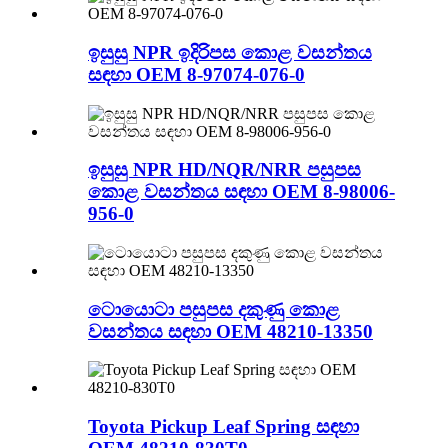
ඉසුසු NPR ඉදිරිපස කොළ වසන්තය
සඳහා OEM 8-97074-076-0
ඉසුසු NPR HD/NQR/NRR පසුපස
කොළ වසන්තය සඳහා OEM 8-98006-
956-0
ටොයොටා පසුපස දකුණු කොළ
වසන්තය සඳහා OEM 48210-13350
Toyota Pickup Leaf Spring සඳහා