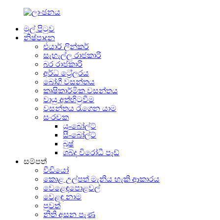
මුල් පිටුව
නිෂ්පාදන
එයාර් ලින්කර්
සැහැල්ලු රාජකාරි
බර රාජකාරි
අර්ධ ට්‍රේලරය
බෝගී වසන්තය
කෘෂිකාර්මික වසන්තය
වායු අත්හිටුවීම
වසන්තය රැගෙන යාම
සංරචක
යූ-බෝල්ට්
සී-බෝල්ට්
බුෂ්
ශබ්ද විරෝධී පෑඩ්
සම්පත්
වීඩියෝ
කොළ උල්පත් මැනිය හැකි ආකාරය
වෙළෙඳපොළවල්
වෙළඳ නාම
පුවත්
නිති අසන පැණ