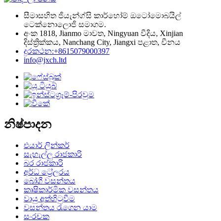
සීමාසහිත ජියැන්ග්සි කාර්හෝම් ඔටෝමොබයිල්
ටෙක්නොලොජි සමාගම.
අංක 1818, Jianmo මාවත, Ningyuan වීදිය, Xinjian
දිස්ත්‍රික්කය, Nanchang City, Jiangxi පළාත, චීනය
දුරකථන:+8615079000397
info@jxch.ltd
නිෂ්පාදන
එයාර් ලින්කර්
සැහැල්ලු රාජකාරි
බර රාජකාරි
අර්ධ ට්‍රේලරය
බෝගී වසන්තය
කෘෂිකාර්මික වසන්තය
වායු අත්හිටුවීම
වසන්තය රැගෙන යාම
සංරචක