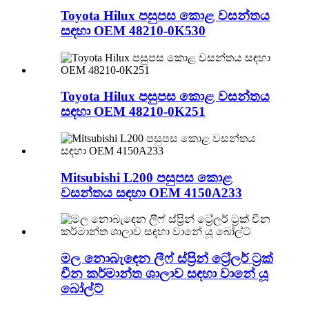
Toyota Hilux පසුපස කොළ වසන්තය
සඳහා OEM 48210-0K530
Toyota Hilux පසුපස කොළ වසන්තය
සඳහා OEM 48210-0K251
Mitsubishi L200 පසුපස කොළ
වසන්තය සඳහා OEM 4150A233
මල නොබැඳෙන ලීෆ් ස්ප්‍රින් ට්‍රේලර් ට්‍රක්
චීන කර්මාන්ත ශාලාව සඳහා වානේ යූ
බෝල්ට්