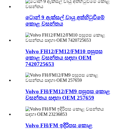
ටොන් 9 ඇක්සල් වායු අත්හිටුවීමේ
කොළ වසන්තය
Volvo FH12/FM12/FM10 පසුපස
කොළ වසන්තය සඳහා OEM
7420725653
Volvo FH/FM12/FM9 පසුපස කොළ
වසන්තය සඳහා OEM 257659
Volvo FH/FM ඉදිරිපස කොළ