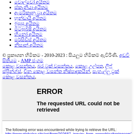
වොල්වෝ අයිතම
ස්කැනියා අයිතම
ඇමරිකානු ට්‍රා අයිතම
හුන්ඩායි අයිතම
ඉසුසු අයිතම
මිට්සුබිෂි අයිතම
හිනෝ අයිතම
මර්සිඩීස් අයිතම
නිසාන් අයිතම
© ප්‍රකාශන හිමිකම - 2010-2023 : සියලුම හිමිකම් ඇවිරිණි.
අඩවි
සිතියම
-
AMP ජංගම
කොළ වසන්තය
,
බර ට්‍රක් වසන්තය
,
කොළ උල්පත
,
ලීෆ්
ස්ප්‍රින්ග්ස්
,
චීන කොළ වසන්ත නිෂ්පාදකයින්
,
සැහැල්ලු ට්‍රක්
කොළ වසන්තය
,