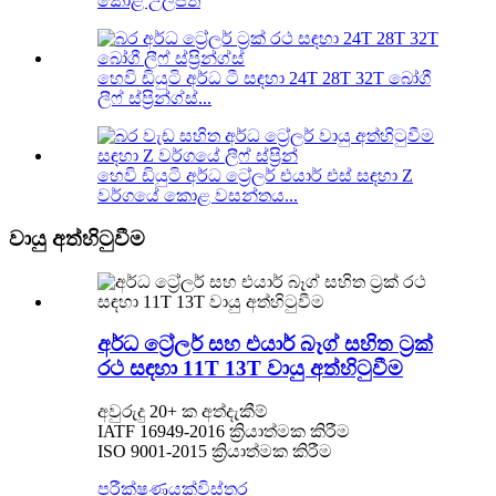
කොළ උල්පත්
හෙවි ඩියුටි අර්ධ ටී සඳහා 24T 28T 32T බෝගී
ලීෆ් ස්ප්‍රින්ග්ස්...
හෙවි ඩියුටි අර්ධ ට්‍රේලර් එයාර් එස් සඳහා Z
වර්ගයේ කොළ වසන්තය...
වායු අත්හිටුවීම
අර්ධ ට්‍රේලර් සහ එයාර් බෑග් සහිත ට්‍රක්
රථ සඳහා 11T 13T වායු අත්හිටුවීම
අවුරුදු 20+ ක අත්දැකීම්
IATF 16949-2016 ක්‍රියාත්මක කිරීම
ISO 9001-2015 ක්‍රියාත්මක කිරීම
පරීක්ෂණයක්
විස්තර