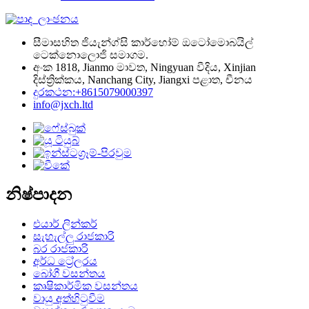
සීමාසහිත ජියැන්ග්සි කාර්හෝම් ඔටෝමොබයිල්
ටෙක්නොලොජි සමාගම.
අංක 1818, Jianmo මාවත, Ningyuan වීදිය, Xinjian
දිස්ත්‍රික්කය, Nanchang City, Jiangxi පළාත, චීනය
දුරකථන:+8615079000397
info@jxch.ltd
නිෂ්පාදන
එයාර් ලින්කර්
සැහැල්ලු රාජකාරි
බර රාජකාරි
අර්ධ ට්‍රේලරය
බෝගී වසන්තය
කෘෂිකාර්මික වසන්තය
වායු අත්හිටුවීම