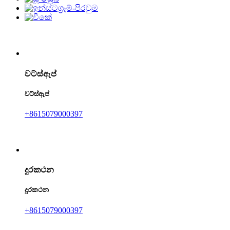
වට්ස්ඇප්
වට්ස්ඇප්
+8615079000397
දුරකථන
දුරකථන
+8615079000397