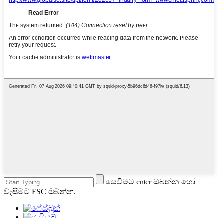
සෙවීමට enter ඔබන්න හෝ
වැසීමට ESC ඔබන්න.