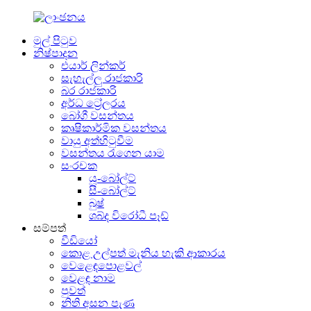
මුල් පිටුව
නිෂ්පාදන
එයාර් ලින්කර්
සැහැල්ලු රාජකාරි
බර රාජකාරි
අර්ධ ට්‍රේලරය
බෝගී වසන්තය
කෘෂිකාර්මික වසන්තය
වායු අත්හිටුවීම
වසන්තය රැගෙන යාම
සංරචක
යූ-බෝල්ට්
සී-බෝල්ට්
බුෂ්
ශබ්ද විරෝධී පෑඩ්
සම්පත්
වීඩියෝ
කොළ උල්පත් මැනිය හැකි ආකාරය
වෙළෙඳපොළවල්
වෙළඳ නාම
පුවත්
නිති අසන පැණ