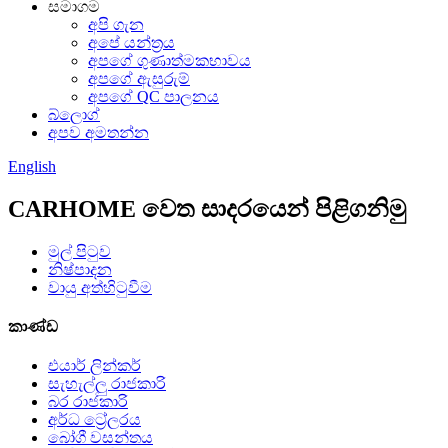
සමාගම
අපි ගැන
අපේ යන්ත්‍රය
අපගේ ගුණාත්මකභාවය
අපගේ ඇසුරුම්
අපගේ QC පාලනය
බ්ලොග්
අපව අමතන්න
English
CARHOME වෙත සාදරයෙන් පිළිගනිමු
මුල් පිටුව
නිෂ්පාදන
වායු අත්හිටුවීම
කාණ්ඩ
එයාර් ලින්කර්
සැහැල්ලු රාජකාරි
බර රාජකාරි
අර්ධ ට්‍රේලරය
බෝගී වසන්තය