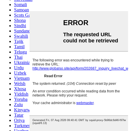
Somali
Samoan
Scots Gaelic
Shona
Sindhi
Sundanese
Swahili
Tajik
Tamil
Telugu
Thai
Ukrainian
Urdu
Uzbek
Vietnamese
Welsh
Xhosa
Yiddish
Yoruba
Zulu
Kinyarwanda
Tatar
Oriya
Turkmen
Uyghur