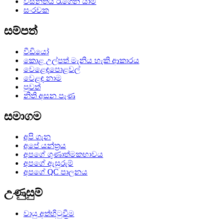
වසන්තය රැගෙන යාම
සංරචක
සම්පත්
වීඩියෝ
කොළ උල්පත් මැනිය හැකි ආකාරය
වෙළෙඳපොළවල්
වෙළඳ නාම
පුවත්
නිති අසන පැණ
සමාගම
අපි ගැන
අපේ යන්ත්‍රය
අපගේ ගුණාත්මකභාවය
අපගේ ඇසුරුම්
අපගේ QC පාලනය
උණුසුම්
වායු අත්හිටුවීම