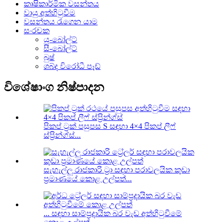
කෘෂිකාර්මික වසන්තය
වායු අත්හිටුවීම
වසන්තය රැගෙන යාම
සංරචක
යූ-බෝල්ට්
සී-බෝල්ට්
බුෂ්
ශබ්ද විරෝධී පෑඩ්
විශේෂාංග නිෂ්පාදන
පිකප් ට්‍රක් පසුපස S සඳහා 4×4 පිකප් ලීෆ්
ස්ප්‍රින්ග්ස්...
සැහැල්ලු රාජකාරි ට්‍රා සඳහා පරාවලයික කුඩා
ප්‍රමාණයේ කොළ උල්පත්...
... සඳහා සාම්ප්‍රදායික බර වැඩ අත්හිටුවීමේ