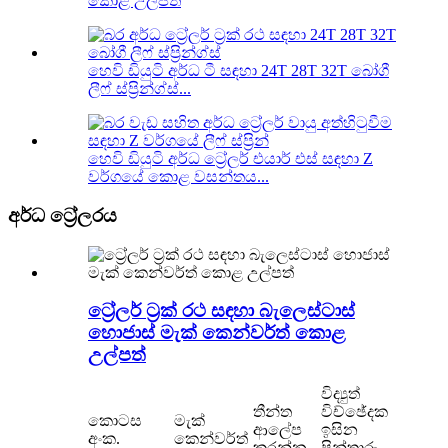
කොළ උල්පත්
හෙවි ඩියුටි අර්ධ ටී සඳහා 24T 28T 32T බෝගී
ලීෆ් ස්ප්‍රින්ග්ස්...
හෙවි ඩියුටි අර්ධ ට්‍රේලර් එයාර් එස් සඳහා Z
වර්ගයේ කොළ වසන්තය...
අර්ධ ට්‍රේලරය
ට්‍රේලර් ට්‍රක් රථ සඳහා බැලෙස්ටාස්
හොජාස් මැක් කෙන්වර්ත් කොළ
උල්පත්
විද්‍යුත්
තීන්ත
විච්ඡේදක
කොටස
මැක්
ආලේප
ඉසින
අංක.
කෙන්වර්ත්
කරන්න
පින්තාරු