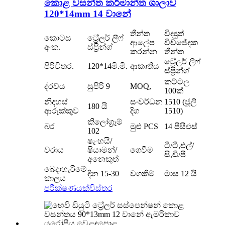
කොළ වසන්ත කර්මාන්ත ශාලාව
120*14mm 14 වානේ
තීන්ත
විද්‍යුත්
කොටස
ට්‍රේලර් ලීෆ්
ආලේප
විච්ඡේදක
අංක.
ස්ප්‍රින්ග්
කරන්න
තීන්ත
ට්‍රේලර් ලීෆ්
පිරිවිතර.
120*14මි.මී.
ආකෘතිය
ස්ප්‍රින්ග්
කට්ටල
ද්රව්ය
සුපිරි 9
MOQ,
100ක්
නිදහස්
සංවර්ධන
1510 (ජූලි
180 යි
ආරුක්කුව
දිග
1510)
කිලෝග්‍රෑම්
බර
මුළු PCS
14 පීසීඑස්
102
ෂැංහයි/
ටී/ටී,එල්/
වරාය
ෂියාමන්/
ගෙවීම
සී,ඩී/පී
අනෙකුත්
බෙදාහැරීමේ
දින 15-30
වගකීම්
මාස 12 යි
කාලය
පරීක්ෂණයක්
විස්තර