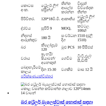
තීන්ත
විද්‍යුත්
කොටස
ට්‍රේලර් ලීෆ්
ආලේප
විච්ඡේදක
අංක.
ස්ප්‍රින්ග්
කරන්න
තීන්ත
ට්‍රේලර් ලීෆ්
පිරිවිතර.
120*18මි.මී.
ආකෘතිය
ස්ප්‍රින්ග්
කට්ටල
ද්රව්ය
සුපිරි 9
MOQ,
100ක්
නිදහස්
සංවර්ධන
1510 (ජූලි
180 යි
ආරුක්කුව
දිග
1510)
කිලෝග්‍රෑම්
බර
මුළු PCS
10 පීසීඑස්
120
ෂැංහයි/
ටී/ටී,එල්/
වරාය
ෂියාමන්/
ගෙවීම
සී,ඩී/පී
අනෙකුත්
බෙදාහැරීමේ
දින 15-30
වගකීම්
මාස 12 යි
කාලය
පරීක්ෂණයක්
විස්තර
බර ට්‍රේලර් බැලෙස්ටාස් හොජාස් සඳහා