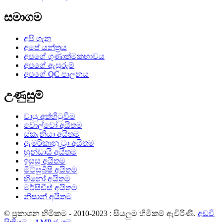
සමාගම
අපි ගැන
අපේ යන්ත්‍රය
අපගේ ගුණාත්මකභාවය
අපගේ ඇසුරුම්
අපගේ QC පාලනය
උණුසුම්
වායු අත්හිටුවීම
වොල්වෝ අයිතම
ස්කැනියා අයිතම
ඇමරිකානු ට්‍රා අයිතම
හුන්ඩායි අයිතම
ඉසුසු අයිතම
මිට්සුබිෂි අයිතම
හිනෝ අයිතම
මර්සිඩීස් අයිතම
නිසාන් අයිතම
© ප්‍රකාශන හිමිකම - 2010-2023 : සියලුම හිමිකම් ඇවිරිණි.
අඩවි