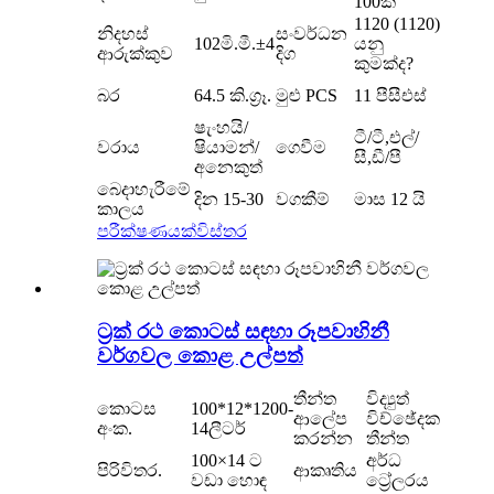
100ක්
1120 (1120)
නිදහස්
සංවර්ධන
102මි.මී.±4
යනු
ආරුක්කුව
දිග
කුමක්ද?
බර
64.5 කි.ග්‍රෑ.
මුළු PCS
11 පීසීඑස්
ෂැංහයි/
ටී/ටී,එල්/
වරාය
ෂියාමන්/
ගෙවීම
සී,ඩී/පී
අනෙකුත්
බෙදාහැරීමේ
දින 15-30
වගකීම්
මාස 12 යි
කාලය
පරීක්ෂණයක්
විස්තර
ට්‍රක් රථ කොටස් සඳහා රූපවාහිනී
වර්ගවල කොළ උල්පත්
තීන්ත
විද්‍යුත්
කොටස
100*12*1200-
ආලේප
විච්ඡේදක
අංක.
14ලීටර්
කරන්න
තීන්ත
100×14 ට
අර්ධ
පිරිවිතර.
ආකෘතිය
වඩා හොඳ
ට්‍රේලරය