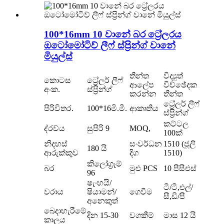
100*16mm 10 වානේ බර ට්‍රේලරය
ඔටෝමෝටිව් ලීෆ් ස්ප්‍රින්ග් වානේ
මියුල්ස්
තීන්ත
විද්‍යුත්
කොටස
ට්‍රේලර් ලීෆ්
ආලේප
විච්ඡේදක
අංක.
ස්ප්‍රින්ග්
කරන්න
තීන්ත
ට්‍රේලර් ලීෆ්
පිරිවිතර.
100*16මි.මී.
ආකෘතිය
ස්ප්‍රින්ග්
කට්ටල
ද්රව්ය
සුපිරි 9
MOQ,
100ක්
නිදහස්
සංවර්ධන
1510 (ජූලි
180 යි
ආරුක්කුව
දිග
1510)
කිලෝග්‍රෑම්
බර
මුළු PCS
10 පීසීඑස්
96
ෂැංහයි/
ටී/ටී,එල්/
වරාය
ෂියාමන්/
ගෙවීම
සී,ඩී/පී
අනෙකුත්
බෙදාහැරීමේ
දින 15-30
වගකීම්
මාස 12 යි
කාලය