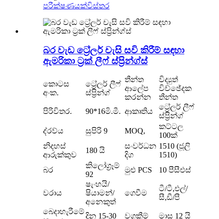
පරීක්ෂණයක්
විස්තර
බර වැඩ ට්‍රේලර් චැසි සවි කිරීම් සඳහා
ඇමරිකා ට්‍රක් ලීෆ් ස්ප්‍රින්ග්ස්
තීන්ත
විද්‍යුත්
කොටස
ට්‍රේලර් ලීෆ්
ආලේප
විච්ඡේදක
අංක.
ස්ප්‍රින්ග්
කරන්න
තීන්ත
ට්‍රේලර් ලීෆ්
පිරිවිතර.
90*16මි.මී.
ආකෘතිය
ස්ප්‍රින්ග්
කට්ටල
ද්රව්ය
සුපිරි 9
MOQ,
100ක්
නිදහස්
සංවර්ධන
1510 (ජූලි
180 යි
ආරුක්කුව
දිග
1510)
කිලෝග්‍රෑම්
බර
මුළු PCS
10 පීසීඑස්
92
ෂැංහයි/
ටී/ටී,එල්/
වරාය
ෂියාමන්/
ගෙවීම
සී,ඩී/පී
අනෙකුත්
බෙදාහැරීමේ
දින 15-30
වගකීම්
මාස 12 යි