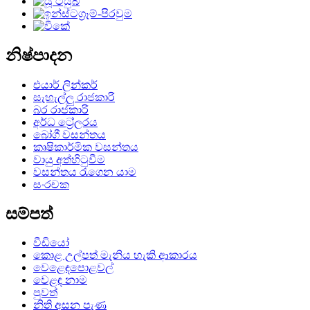
නිෂ්පාදන
එයාර් ලින්කර්
සැහැල්ලු රාජකාරි
බර රාජකාරි
අර්ධ ට්‍රේලරය
බෝගී වසන්තය
කෘෂිකාර්මික වසන්තය
වායු අත්හිටුවීම
වසන්තය රැගෙන යාම
සංරචක
සම්පත්
වීඩියෝ
කොළ උල්පත් මැනිය හැකි ආකාරය
වෙළෙඳපොළවල්
වෙළඳ නාම
පුවත්
නිති අසන පැණ