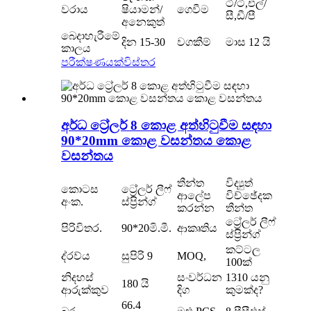
ටී/ටී,එල්/
වරාය
ෂියාමන්/
ගෙවීම
සී,ඩී/පී
අනෙකුත්
බෙදාහැරීමේ
දින 15-30
වගකීම්
මාස 12 යි
කාලය
පරීක්ෂණයක්
විස්තර
අර්ධ ට්‍රේලර් 8 කොළ අත්හිටුවීම සඳහා
90*20mm කොළ වසන්තය කොළ
වසන්තය
තීන්ත
විද්‍යුත්
කොටස
ට්‍රේලර් ලීෆ්
ආලේප
විච්ඡේදක
අංක.
ස්ප්‍රින්ග්
කරන්න
තීන්ත
ට්‍රේලර් ලීෆ්
පිරිවිතර.
90*20මි.මී.
ආකෘතිය
ස්ප්‍රින්ග්
කට්ටල
ද්රව්ය
සුපිරි 9
MOQ,
100ක්
නිදහස්
සංවර්ධන
1310 යනු
180 යි
ආරුක්කුව
දිග
කුමක්ද?
66.4