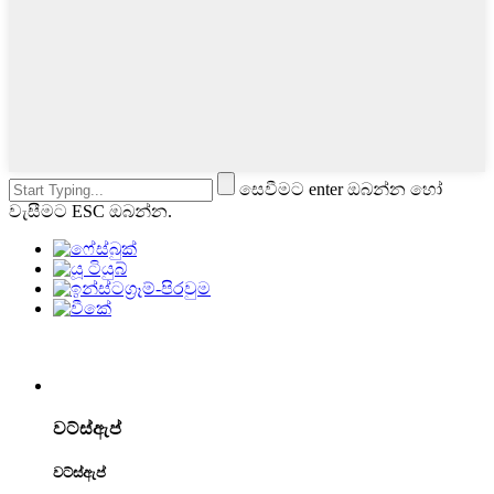
සෙවීමට enter ඔබන්න හෝ
වැසීමට ESC ඔබන්න.
වට්ස්ඇප්
වට්ස්ඇප්