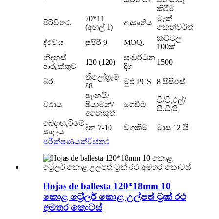
කිරීම
70*11
මැක්
පිරිවිතර.
ආකෘතිය
(අඟල් 1)
කෙන්වර්ත්
කට්ටල
ද්රව්ය
සුපිරි 9
MOQ,
100ක්
නිදහස්
සංවර්ධන
120 (120)
1500
ආරුක්කුව
දිග
කිලෝග්‍රෑම්
බර
මුළු PCS
8 පීසීඑස්
88
ෂැංහයි/
ටී/ටී,එල්/
වරාය
ෂියාමන්/
ගෙවීම
සී,ඩී/පී
අනෙකුත්
බෙදාහැරීමේ
දින 7-10
වගකීම්
මාස 12 යි
කාලය
පරීක්ෂණයක්
විස්තර
Hojas de ballesta 120*18mm 10
කොළ ට්‍රේලර් කොළ උල්පත් ට්‍රක් රථ
අමතර කොටස්