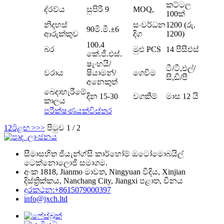
කට්ටල
ද්රව්ය
සුපිරි 9
MOQ,
100ක්
නිදහස්
සංවර්ධන
1200 (රු.
90මි.මී.±6
ආරුක්කුව
දිග
1200)
100.4
බර
මුළු PCS
14 පීසීඑස්
කේ.ජී.එස්.
ෂැංහයි/
ටී/ටී,එල්/
වරාය
ෂියාමන්/
ගෙවීම
සී,ඩී/පී
අනෙකුත්
බෙදාහැරීමේ
දින 15-30
වගකීම්
මාස 12 යි
කාලය
පරීක්ෂණයක්
විස්තර
1
2
ඊළඟ >
>>
පිටුව 1 / 2
සීමාසහිත ජියැන්ග්සි කාර්හෝම් ඔටෝමොබයිල්
ටෙක්නොලොජි සමාගම.
අංක 1818, Jianmo මාවත, Ningyuan වීදිය, Xinjian
දිස්ත්‍රික්කය, Nanchang City, Jiangxi පළාත, චීනය
දුරකථන:+8615079000397
info@jxch.ltd