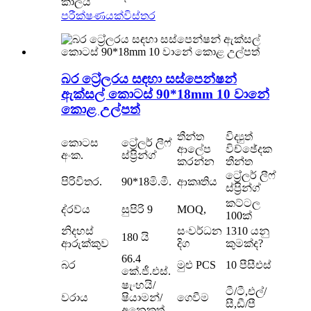
කාලය
පරීක්ෂණයක්
විස්තර
බර ට්‍රේලරය සඳහා සස්පෙන්ෂන්
ඇක්සල් කොටස් 90*18mm 10 වානේ
කොළ උල්පත්
තීන්ත
විද්‍යුත්
කොටස
ට්‍රේලර් ලීෆ්
ආලේප
විච්ඡේදක
අංක.
ස්ප්‍රින්ග්
කරන්න
තීන්ත
ට්‍රේලර් ලීෆ්
පිරිවිතර.
90*18මි.මී.
ආකෘතිය
ස්ප්‍රින්ග්
කට්ටල
ද්රව්ය
සුපිරි 9
MOQ,
100ක්
නිදහස්
සංවර්ධන
1310 යනු
180 යි
ආරුක්කුව
දිග
කුමක්ද?
66.4
බර
මුළු PCS
10 පීසීඑස්
කේ.ජී.එස්.
ෂැංහයි/
ටී/ටී,එල්/
වරාය
ෂියාමන්/
ගෙවීම
සී,ඩී/පී
අනෙකුත්