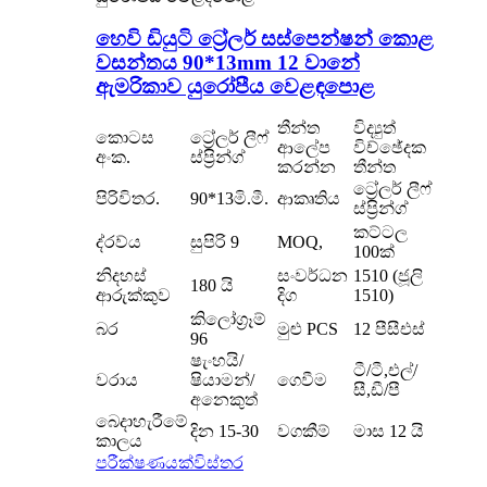
හෙවි ඩියුටි ට්‍රේලර් සස්පෙන්ෂන් කොළ
වසන්තය 90*13mm 12 වානේ
ඇමරිකාව යුරෝපීය වෙළඳපොළ
තීන්ත
විද්‍යුත්
කොටස
ට්‍රේලර් ලීෆ්
ආලේප
විච්ඡේදක
අංක.
ස්ප්‍රින්ග්
කරන්න
තීන්ත
ට්‍රේලර් ලීෆ්
පිරිවිතර.
90*13මි.මී.
ආකෘතිය
ස්ප්‍රින්ග්
කට්ටල
ද්රව්ය
සුපිරි 9
MOQ,
100ක්
නිදහස්
සංවර්ධන
1510 (ජූලි
180 යි
ආරුක්කුව
දිග
1510)
කිලෝග්‍රෑම්
බර
මුළු PCS
12 පීසීඑස්
96
ෂැංහයි/
ටී/ටී,එල්/
වරාය
ෂියාමන්/
ගෙවීම
සී,ඩී/පී
අනෙකුත්
බෙදාහැරීමේ
දින 15-30
වගකීම්
මාස 12 යි
කාලය
පරීක්ෂණයක්
විස්තර