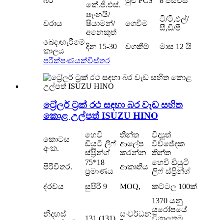
බර
මුළු PCS
8 පීසීඑස්
කේ.ජී.එස්.
ෂැංහයි/
ටී/ටී,එල්/
වරාය
ෂියාමන්/
ගෙවීම
සී,ඩී/පී
අනෙකුත්
බෙදාහැරීමේ
දින 15-30
වගකීම්
මාස 12 යි
කාලය
පරීක්ෂණයක්
විස්තර
ට්‍රේලර් ට්‍රක් රථ සඳහා බර වැඩ සහිත
කොළ උල්පත් ISUZU HINO
හෙවි
තීන්ත
විද්‍යුත්
කොටස
ඩියුටි ලීෆ්
ආලේප
විච්ඡේදක
අංක.
ස්ප්‍රින්ග්
කරන්න
තීන්ත
75*18
හෙවි ඩියුටි
පිරිවිතර.
ආකෘතිය
ප්‍රමාණය
ලීෆ් ස්ප්‍රින්ග්
ද්රව්ය
සුපිරි 9
MOQ,
කට්ටල 100ක්
1370 යනු
යුරෝපයේ
නිදහස්
සංවර්ධන
131 (131)
විශාලතම