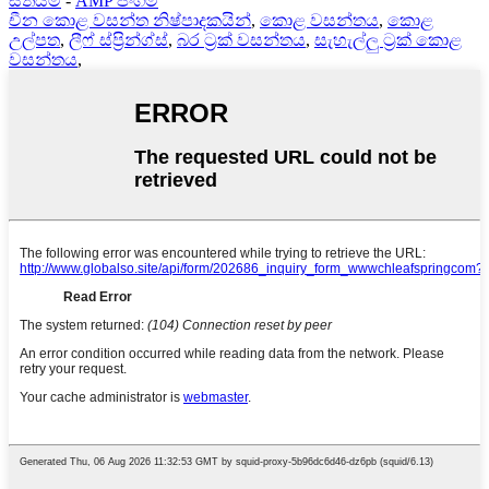
සිතියම
-
AMP ජංගම
චීන කොළ වසන්ත නිෂ්පාදකයින්
,
කොළ වසන්තය
,
කොළ
උල්පත
,
ලීෆ් ස්ප්‍රින්ග්ස්
,
බර ට්‍රක් වසන්තය
,
සැහැල්ලු ට්‍රක් කොළ
වසන්තය
,