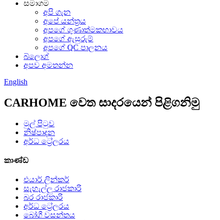
සමාගම
අපි ගැන
අපේ යන්ත්‍රය
අපගේ ගුණාත්මකභාවය
අපගේ ඇසුරුම්
අපගේ QC පාලනය
බ්ලොග්
අපව අමතන්න
English
CARHOME වෙත සාදරයෙන් පිළිගනිමු
මුල් පිටුව
නිෂ්පාදන
අර්ධ ට්‍රේලරය
කාණ්ඩ
එයාර් ලින්කර්
සැහැල්ලු රාජකාරි
බර රාජකාරි
අර්ධ ට්‍රේලරය
බෝගී වසන්තය