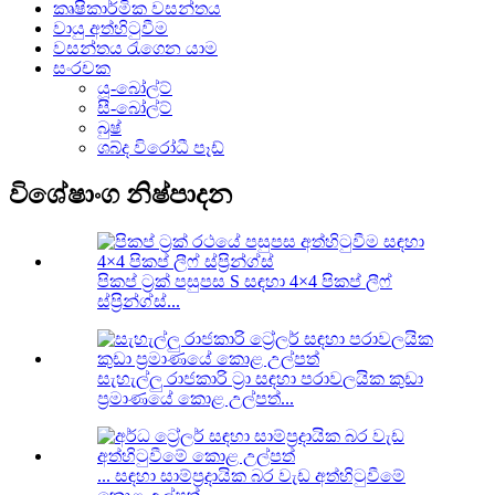
කෘෂිකාර්මික වසන්තය
වායු අත්හිටුවීම
වසන්තය රැගෙන යාම
සංරචක
යූ-බෝල්ට්
සී-බෝල්ට්
බුෂ්
ශබ්ද විරෝධී පෑඩ්
විශේෂාංග නිෂ්පාදන
පිකප් ට්‍රක් පසුපස S සඳහා 4×4 පිකප් ලීෆ්
ස්ප්‍රින්ග්ස්...
සැහැල්ලු රාජකාරි ට්‍රා සඳහා පරාවලයික කුඩා
ප්‍රමාණයේ කොළ උල්පත්...
... සඳහා සාම්ප්‍රදායික බර වැඩ අත්හිටුවීමේ