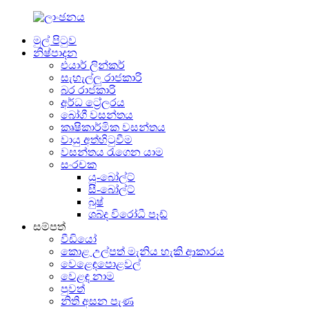
මුල් පිටුව
නිෂ්පාදන
එයාර් ලින්කර්
සැහැල්ලු රාජකාරි
බර රාජකාරි
අර්ධ ට්‍රේලරය
බෝගී වසන්තය
කෘෂිකාර්මික වසන්තය
වායු අත්හිටුවීම
වසන්තය රැගෙන යාම
සංරචක
යූ-බෝල්ට්
සී-බෝල්ට්
බුෂ්
ශබ්ද විරෝධී පෑඩ්
සම්පත්
වීඩියෝ
කොළ උල්පත් මැනිය හැකි ආකාරය
වෙළෙඳපොළවල්
වෙළඳ නාම
පුවත්
නිති අසන පැණ