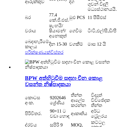
ආරුක්කුව
දිග
ගුවන් විදුලි
මධ්‍යස්ථානයයි.
77.4
බර
මුළු PCS
11 පීසීඑස්
කේ.ජී.එස්.
ෂැංහයි/
වරාය
ෂියාමන්/
ගෙවීම
ටී/ටී,එල්/සී,ඩී/පී
අනෙකුත්
බෙදාහැරීමේ
දින 15-30
වගකීම්
මාස 12 යි
කාලය
පරීක්ෂණයක්
විස්තර
BPW අත්හිටුවීම සඳහා චීන කොළ
වසන්ත නිෂ්පාදකයා
තීන්ත
විද්‍යුත්
කොටස
9202646
ආලේප
විච්ඡේදක
අංක.
ශ්‍රේණිය
කරන්න
තීන්ත
90×11 ට
අර්ධ
පිරිවිතර.
ආකෘතිය
වඩා හොඳ
ට්‍රේලරය
කට්ටල
ද්රව්ය
සුපිරි 9
MOQ,