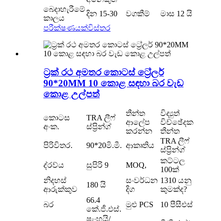
බෙදාහැරීමේ
දින 15-30
වගකීම්
මාස 12 යි
කාලය
පරීක්ෂණයක්
විස්තර
ට්‍රක් රථ අමතර කොටස් ට්‍රේලර්
90*20MM 10 කොළ සඳහා බර වැඩ
කොළ උල්පත්
තීන්ත
විද්‍යුත්
කොටස
TRA ලීෆ්
ආලේප
විච්ඡේදක
අංක.
ස්ප්‍රින්ග්
කරන්න
තීන්ත
TRA ලීෆ්
පිරිවිතර.
90*20මි.මී.
ආකෘතිය
ස්ප්‍රින්ග්
කට්ටල
ද්රව්ය
සුපිරි 9
MOQ,
100ක්
නිදහස්
සංවර්ධන
1310 යනු
180 යි
ආරුක්කුව
දිග
කුමක්ද?
66.4
බර
මුළු PCS
10 පීසීඑස්
කේ.ජී.එස්.
ෂැංහයි/