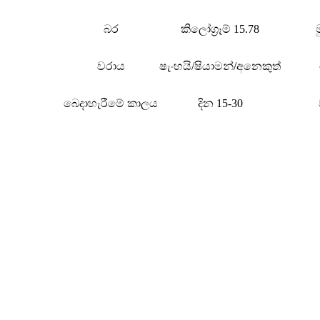
බර
කිලෝග්‍රෑම් 15.78
වරාය
ෂැංහයි/ෂියාමන්/අනෙකුත්
බෙදාහැරීමේ කාලය
දින 15-30