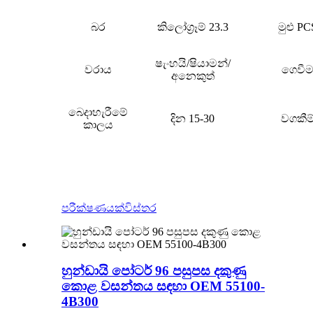
බර
කිලෝග්‍රෑම් 23.3
මුළු PC
ෂැංහයි/ෂියාමන්/
වරාය
ගෙවී
අනෙකුත්
බෙදාහැරීමේ
දින 15-30
වගකීම
කාලය
පරීක්ෂණයක්
විස්තර
හුන්ඩායි පෝටර් 96 පසුපස දකුණු
කොළ වසන්තය සඳහා OEM 55100-
4B300