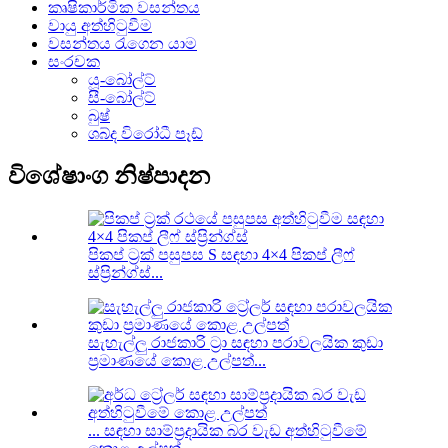
කෘෂිකාර්මික වසන්තය
වායු අත්හිටුවීම
වසන්තය රැගෙන යාම
සංරචක
යූ-බෝල්ට්
සී-බෝල්ට්
බුෂ්
ශබ්ද විරෝධී පෑඩ්
විශේෂාංග නිෂ්පාදන
පිකප් ට්‍රක් පසුපස S සඳහා 4×4 පිකප් ලීෆ්
ස්ප්‍රින්ග්ස්...
සැහැල්ලු රාජකාරි ට්‍රා සඳහා පරාවලයික කුඩා
ප්‍රමාණයේ කොළ උල්පත්...
... සඳහා සාම්ප්‍රදායික බර වැඩ අත්හිටුවීමේ