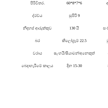
පිරිවිතර.
60*8*7*6
ද්රව්ය
සුපිරි 9
නිදහස් ආරුක්කුව
130 යි
සං
බර
කිලෝග්‍රෑම් 22.5
වරාය
ෂැංහයි/ෂියාමන්/අනෙකුත්
බෙදාහැරීමේ කාලය
දින 15-30