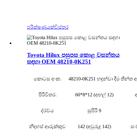
පරීක්ෂණයක්
විස්තර
Toyota Hilux පසුපස කොළ වසන්තය
සඳහා OEM 48210-0K251
කොටස අංක.
48210-0K251 හඳුන්වා දීම
තීන්ත
පිරිවිතර.
60*8*12 (අඟල් 12)
ද්රව්ය
සුපිරි 9
නිදහස් ආරුක්කුව
142 (අවුරුදු 142)
සං