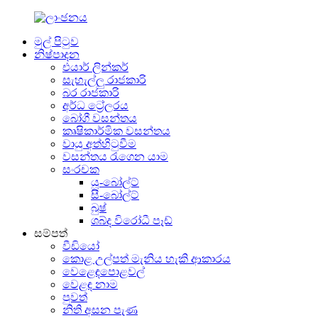
මුල් පිටුව
නිෂ්පාදන
එයාර් ලින්කර්
සැහැල්ලු රාජකාරි
බර රාජකාරි
අර්ධ ට්‍රේලරය
බෝගී වසන්තය
කෘෂිකාර්මික වසන්තය
වායු අත්හිටුවීම
වසන්තය රැගෙන යාම
සංරචක
යූ-බෝල්ට්
සී-බෝල්ට්
බුෂ්
ශබ්ද විරෝධී පෑඩ්
සම්පත්
වීඩියෝ
කොළ උල්පත් මැනිය හැකි ආකාරය
වෙළෙඳපොළවල්
වෙළඳ නාම
පුවත්
නිති අසන පැණ