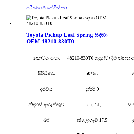
පරීක්ෂණයක්
විස්තර
Toyota Pickup Leaf Spring සඳහා
OEM 48210-830T0
කොටස අංක.
48210-830T0 හඳුන්වා දීම
තීන්ත
පිරිවිතර.
60*6/7
ද්රව්ය
සුපිරි 9
නිදහස් ආරුක්කුව
151 (151)
සං
බර
කිලෝග්‍රෑම් 17.5