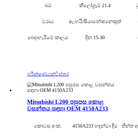
බර
කිලෝග්‍රෑම් 21.4
වරාය
ෂැංහයි/ෂියාමන්/අනෙකුත්
බෙදාහැරීමේ කාලය
දින 15-30
පරීක්ෂණයක්
විස්තර
Mitsubishi L200 පසුපස කොළ
වසන්තය සඳහා OEM 4150A233
කොටස අංක.
4150A233 හඳුන්වා දීම
තීන්ත