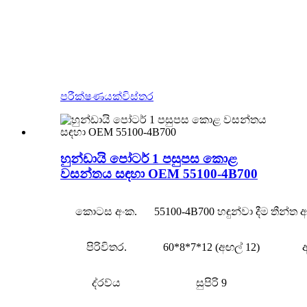
පරීක්ෂණයක්
විස්තර
හුන්ඩායි පෝටර් 1 පසුපස කොළ
වසන්තය සඳහා OEM 55100-4B700
කොටස අංක.
55100-4B700 හඳුන්වා දීම
තීන්ත
පිරිවිතර.
60*8*7*12 (අඟල් 12)
ද්රව්ය
සුපිරි 9