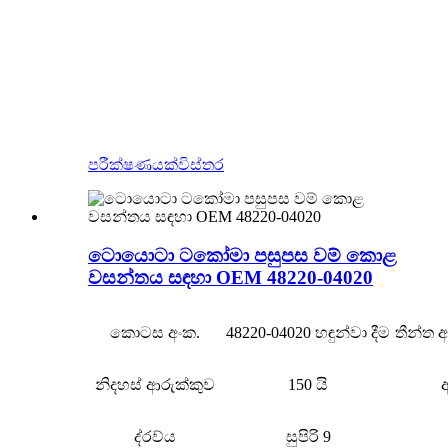
පරීක්ෂණයක්
විස්තර
ටොයොටා ටකෝමා පසුපස වම් කොළ
වසන්තය සඳහා OEM 48220-04020
කොටස අංක.
48220-04020 හඳුන්වා දීම
තීන්ත
නිදහස් ආරුක්කුව
150 යි
ද්රව්ය
සුපිරි 9