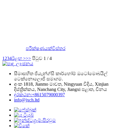
පරීක්ෂණයක්
විස්තර
1
2
3
4
ඊළඟ >
>>
පිටුව 1 / 4
සීමාසහිත ජියැන්ග්සි කාර්හෝම් ඔටෝමොබයිල්
ටෙක්නොලොජි සමාගම.
අංක 1818, Jianmo මාවත, Ningyuan වීදිය, Xinjian
දිස්ත්‍රික්කය, Nanchang City, Jiangxi පළාත, චීනය
දුරකථන:+8615079000397
info@jxch.ltd