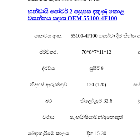
හුන්ඩායි පෝටර් 2 පසුපස දකුණු කොළ
වසන්තය සඳහා OEM 55100-4F100
කොටස අංක.
55100-4F100 හඳුන්වා දීම
තීන්ත
පිරිවිතර.
70*8*7*11*12
ද්රව්ය
සුපිරි 9
නිදහස් ආරුක්කුව
120 (120)
සං
බර
කිලෝග්‍රෑම් 32.6
වරාය
ෂැංහයි/ෂියාමන්/අනෙකුත්
බෙදාහැරීමේ කාලය
දින 15-30