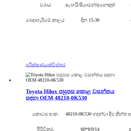
වරාය
ෂැංහයි/ෂියාමන්/අනෙකුත්
බෙදාහැරීමේ කාලය
දින 15-30
පරීක්ෂණයක්
විස්තර
Toyota Hilux පසුපස කොළ වසන්තය
සඳහා OEM 48210-0K530
කොටස අංක.
48210-0K530 හඳුන්වා දීම
තීන්ත
පිරිවිතර.
60*8/9/14