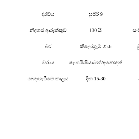
ද්රව්ය
සුපිරි 9
නිදහස් ආරුක්කුව
130 යි
සං
බර
කිලෝග්‍රෑම් 25.6
වරාය
ෂැංහයි/ෂියාමන්/අනෙකුත්
බෙදාහැරීමේ කාලය
දින 15-30