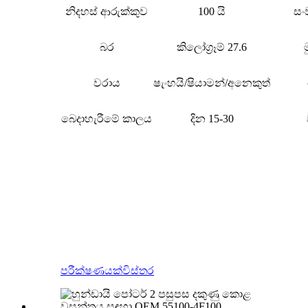
නිදහස් ආරුක්කුව
100 යි
සං
බර
කිලෝග්‍රෑම් 27.6
වරාය
ෂැංහයි/ෂියාමන්/අනෙකුත්
බෙදාහැරීමේ කාලය
දින 15-30
පරීක්ෂණයක්
විස්තර