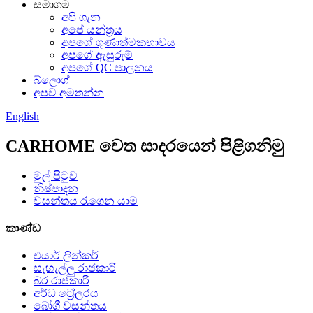
සමාගම
අපි ගැන
අපේ යන්ත්‍රය
අපගේ ගුණාත්මකභාවය
අපගේ ඇසුරුම්
අපගේ QC පාලනය
බ්ලොග්
අපව අමතන්න
English
CARHOME වෙත සාදරයෙන් පිළිගනිමු
මුල් පිටුව
නිෂ්පාදන
වසන්තය රැගෙන යාම
කාණ්ඩ
එයාර් ලින්කර්
සැහැල්ලු රාජකාරි
බර රාජකාරි
අර්ධ ට්‍රේලරය
බෝගී වසන්තය