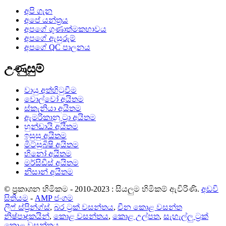
අපි ගැන
අපේ යන්ත්‍රය
අපගේ ගුණාත්මකභාවය
අපගේ ඇසුරුම්
අපගේ QC පාලනය
උණුසුම්
වායු අත්හිටුවීම
වොල්වෝ අයිතම
ස්කැනියා අයිතම
ඇමරිකානු ට්‍රා අයිතම
හුන්ඩායි අයිතම
ඉසුසු අයිතම
මිට්සුබිෂි අයිතම
හිනෝ අයිතම
මර්සිඩීස් අයිතම
නිසාන් අයිතම
© ප්‍රකාශන හිමිකම - 2010-2023 : සියලුම හිමිකම් ඇවිරිණි.
අඩවි
සිතියම
-
AMP ජංගම
ලීෆ් ස්ප්‍රින්ග්ස්
,
බර ට්‍රක් වසන්තය
,
චීන කොළ වසන්ත
නිෂ්පාදකයින්
,
කොළ වසන්තය
,
කොළ උල්පත
,
සැහැල්ලු ට්‍රක්
කොළ වසන්තය
,