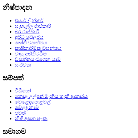
නිෂ්පාදන
එයාර් ලින්කර්
සැහැල්ලු රාජකාරි
බර රාජකාරි
අර්ධ ට්‍රේලරය
බෝගී වසන්තය
කෘෂිකාර්මික වසන්තය
වායු අත්හිටුවීම
වසන්තය රැගෙන යාම
සංරචක
සම්පත්
වීඩියෝ
කොළ උල්පත් මැනිය හැකි ආකාරය
වෙළෙඳපොළවල්
වෙළඳ නාම
පුවත්
නිති අසන පැණ
සමාගම