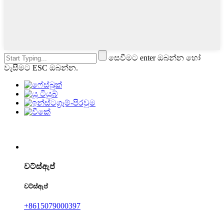
සෙවීමට enter ඔබන්න හෝ
වැසීමට ESC ඔබන්න.
වට්ස්ඇප්
වට්ස්ඇප්
+8615079000397