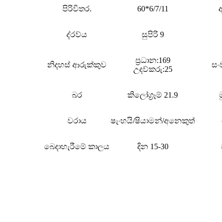
පිරිවිතර.
60*6/7/11
ද්රව්ය
සුපිරි 9
ප්‍රධාන:169
නිදහස් ආරුක්කුව
සං
උදව්කරු:25
බර
කිලෝග්‍රෑම් 21.9
වරාය
ෂැංහයි/ෂියාමන්/අනෙකුත්
බෙදාහැරීමේ කාලය
දින 15-30