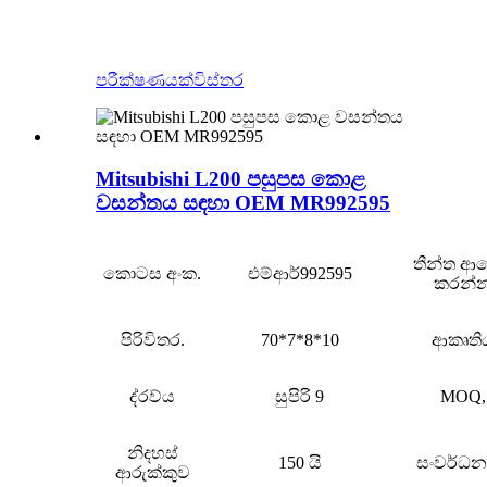
පරීක්ෂණයක්
විස්තර
Mitsubishi L200 පසුපස කොළ
වසන්තය සඳහා OEM MR992595
තීන්ත ආ
කොටස අංක.
එම්ආර්992595
කරන්
පිරිවිතර.
70*7*8*10
ආකෘති
ද්රව්ය
සුපිරි 9
MOQ,
නිදහස්
150 යි
සංවර්ධන 
ආරුක්කුව