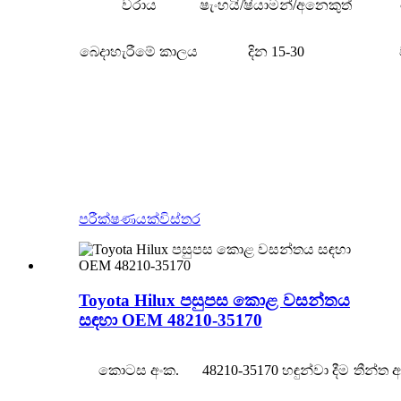
වරාය
ෂැංහයි/ෂියාමන්/අනෙකුත්
බෙදාහැරීමේ කාලය
දින 15-30
පරීක්ෂණයක්
විස්තර
Toyota Hilux පසුපස කොළ වසන්තය
සඳහා OEM 48210-35170
කොටස අංක.
48210-35170 හඳුන්වා දීම
තීන්ත