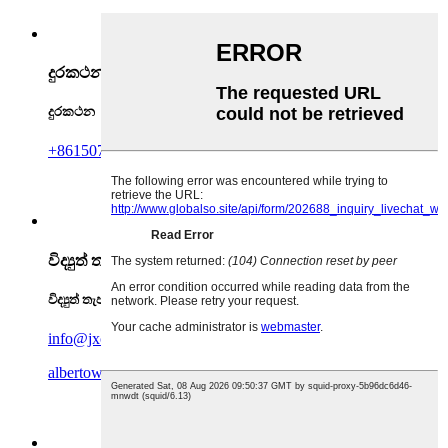
දුරකථන
දුරකථන
+8615079000397
විද්‍යුත් තැපෑල
විද්‍යුත් තැපෑල
info@jxch.ltd
albertowan@jxch.ltd