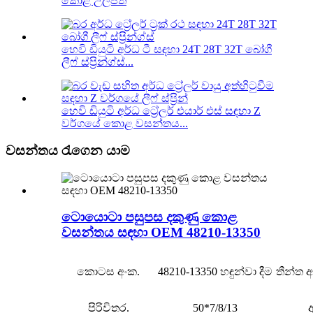
කොළ උල්පත්
හෙවි ඩියුටි අර්ධ ටී සඳහා 24T 28T 32T බෝගී
ලීෆ් ස්ප්‍රින්ග්ස්...
හෙවි ඩියුටි අර්ධ ට්‍රේලර් එයාර් එස් සඳහා Z
වර්ගයේ කොළ වසන්තය...
වසන්තය රැගෙන යාම
ටොයොටා පසුපස දකුණු කොළ
වසන්තය සඳහා OEM 48210-13350
කොටස අංක.
48210-13350 හඳුන්වා දීම
තීන්ත
පිරිවිතර.
50*7/8/13