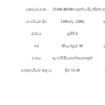
කොටස අංක.
55100-4B300 හඳුන්වා දීම
තීන්ත
සංවර්ධන දිග
1200 (රු. 1200)
ද්රව්ය
සුපිරි 9
බර
කිලෝග්‍රෑම් 30
වරාය
ෂැංහයි/ෂියාමන්/අනෙකුත්
බෙදාහැරීමේ කාලය
දින 15-30