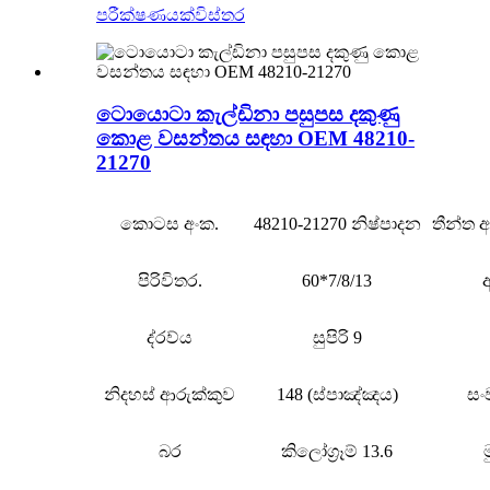
පරීක්ෂණයක්
විස්තර
ටොයොටා කැල්ඩිනා පසුපස දකුණු
කොළ වසන්තය සඳහා OEM 48210-
21270
කොටස අංක.
48210-21270 නිෂ්පාදන
තීන්ත
පිරිවිතර.
60*7/8/13
ද්රව්ය
සුපිරි 9
නිදහස් ආරුක්කුව
148 (ස්පාඤ්ඤය)
සං
බර
කිලෝග්‍රෑම් 13.6