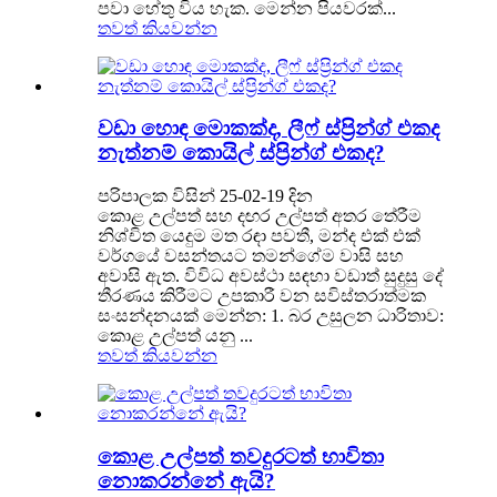
පවා හේතු විය හැක. මෙන්න පියවරක්...
තවත් කියවන්න
වඩා හොඳ මොකක්ද, ලීෆ් ස්ප්‍රින්ග් එකද
නැත්නම් කොයිල් ස්ප්‍රින්ග් එකද?
පරිපාලක විසින් 25-02-19 දින
කොළ උල්පත් සහ දඟර උල්පත් අතර තේරීම
නිශ්චිත යෙදුම මත රඳා පවතී, මන්ද එක් එක්
වර්ගයේ වසන්තයට තමන්ගේම වාසි සහ
අවාසි ඇත. විවිධ අවස්ථා සඳහා වඩාත් සුදුසු දේ
තීරණය කිරීමට උපකාරී වන සවිස්තරාත්මක
සංසන්දනයක් මෙන්න: 1. බර උසුලන ධාරිතාව:
කොළ උල්පත් යනු ...
තවත් කියවන්න
කොළ උල්පත් තවදුරටත් භාවිතා
නොකරන්නේ ඇයි?