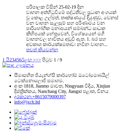
පරිපාලක විසින් 25-02-19 දින
වාහන අත්හිටුවීමේ පද්ධතිවල ප්‍රධාන අංගයක්
වූ කොළ උල්පත්, තාක්ෂණයේ දියුණුව, වෙනස්
වන වාහන සැලසුම් සහ පරිණාමය වන
පාරිභෝගික මනාපයන් සම්බන්ධ සාධක
කිහිපයක් හේතුවෙන්, විශේෂයෙන් මගී
වාහනවල භාවිතය අඩුවී ඇත. 1. බර සහ
අවකාශ කාර්යක්ෂමතාව: නවීන වාහන...
තවත් කියවන්න
1 යි
2
3
4
5
6
ඊළඟ >
>>
පිටුව 1 / 9
සීමාසහිත ජියැන්ග්සි කාර්හෝම් ඔටෝමොබයිල්
ටෙක්නොලොජි සමාගම.
අංක 1818, Jianmo මාවත, Ningyuan වීදිය, Xinjian
දිස්ත්‍රික්කය, Nanchang City, Jiangxi පළාත, චීනය
දුරකථන:+8615079000397
info@jxch.ltd