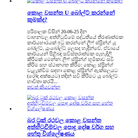
කොළ වසන්ත U බෝල්ට් කරන්නේ
කුමක්ද?
පරිපාලක විසින් 20-06-25 දින
වාහනවල අත්හිටුවීමේ පද්ධතියේ තීරණාත්මක
කාර්යභාරයක් ඉටු කරන්නේ ලීෆ් ස්ප්‍රින්ග් යූ
බෝල්ට්, යූ-බෝල්ට් ලෙසද හැඳින්වේ. ඒවායේ
කාර්යයන් පිළිබඳ සවිස්තරාත්මක පැහැදිලි
කිරීමක් මෙන්න: ලීෆ් ස්ප්‍රින්ග් භූමිකාව සවි
කිරීම සහ ස්ථානගත කිරීම: කොළ ස්ප්‍රින්ග්
වැළැක්වීම සඳහා කොළ ස්ප්‍රින්ග් ඇක්සලයට
(රෝද අක්ෂයට) තදින් සවි කිරීමට යූ බෝල්ට්
භාවිතා කරයි...
තවත් කියවන්න
බර ට්‍රක් රථවල කොළ වසන්ත
අත්හිටුවීම්වල පොදු දෝෂ වර්ග සහ
හේතු විශ්ලේෂණය