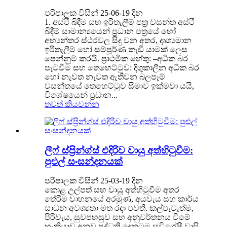
පරිපාලක විසින් 25-06-19 දින
1. අස්ථි බිඳීම සහ ඉරිතැලීම් පත්‍ර වසන්ත අස්ථි
බිඳීම් සාමාන්‍යයෙන් ප්‍රධාන පත්‍රයේ හෝ
අභ්‍යන්තර ස්ථරවල සිදු වන අතර, දෘශ්‍යමාන
ඉරිතැලීම් හෝ සම්පූර්ණ කැඩී යාමක් ලෙස
පෙන්නුම් කරයි. ප්‍රාථමික හේතු: –අධික බර
පැටවීම සහ තෙහෙට්ටුව: දිගුකාලීන අධික බර
හෝ නැවත නැවත ඇතිවන බලපෑම්
වසන්තයේ තෙහෙට්ටුව සීමාව ඉක්මවා යයි,
විශේෂයෙන් ප්‍රධාන...
තවත් කියවන්න
ලීෆ් ස්ප්‍රින්ග්ස් එදිරිව වායු අත්හිටුවීම:
පුළුල් සංසන්දනයක්
පරිපාලක විසින් 25-03-19 දින
කොළ උල්පත් සහ වායු අත්හිටුවීම අතර
තේරීම වාහනයේ අරමුණ, අයවැය සහ කාර්ය
සාධන අවශ්‍යතා මත රඳා පවතී. කල්පැවැත්ම,
පිරිවැය, සුවපහසුව සහ අනුවර්තනය වීමේ
හැකියාව අනුව පද්ධති දෙකටම සුවිශේෂී වාසි