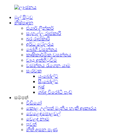
මුල් පිටුව
නිෂ්පාදන
එයාර් ලින්කර්
සැහැල්ලු රාජකාරි
බර රාජකාරි
අර්ධ ට්‍රේලරය
බෝගී වසන්තය
කෘෂිකාර්මික වසන්තය
වායු අත්හිටුවීම
වසන්තය රැගෙන යාම
සංරචක
යූ-බෝල්ට්
සී-බෝල්ට්
බුෂ්
ශබ්ද විරෝධී පෑඩ්
සම්පත්
වීඩියෝ
කොළ උල්පත් මැනිය හැකි ආකාරය
වෙළෙඳපොළවල්
වෙළඳ නාම
පුවත්
නිති අසන පැණ