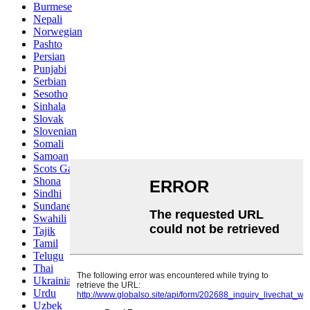
Burmese
Nepali
Norwegian
Pashto
Persian
Punjabi
Serbian
Sesotho
Sinhala
Slovak
Slovenian
Somali
Samoan
Scots Gaelic
Shona
Sindhi
Sundanese
Swahili
Tajik
Tamil
Telugu
Thai
Ukrainian
Urdu
Uzbek