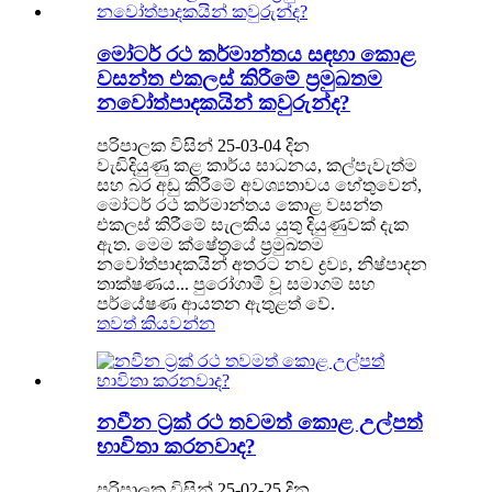
මෝටර් රථ කර්මාන්තය සඳහා කොළ
වසන්ත එකලස් කිරීමේ ප්‍රමුඛතම
නවෝත්පාදකයින් කවුරුන්ද?
පරිපාලක විසින් 25-03-04 දින
වැඩිදියුණු කළ කාර්ය සාධනය, කල්පැවැත්ම
සහ බර අඩු කිරීමේ අවශ්‍යතාවය හේතුවෙන්,
මෝටර් රථ කර්මාන්තය කොළ වසන්ත
එකලස් කිරීමේ සැලකිය යුතු දියුණුවක් දැක
ඇත. මෙම ක්ෂේත්‍රයේ ප්‍රමුඛතම
නවෝත්පාදකයින් අතරට නව ද්‍රව්‍ය, නිෂ්පාදන
තාක්ෂණය... පුරෝගාමී වූ සමාගම් සහ
පර්යේෂණ ආයතන ඇතුළත් වේ.
තවත් කියවන්න
නවීන ට්‍රක් රථ තවමත් කොළ උල්පත්
භාවිතා කරනවාද?
පරිපාලක විසින් 25-02-25 දින