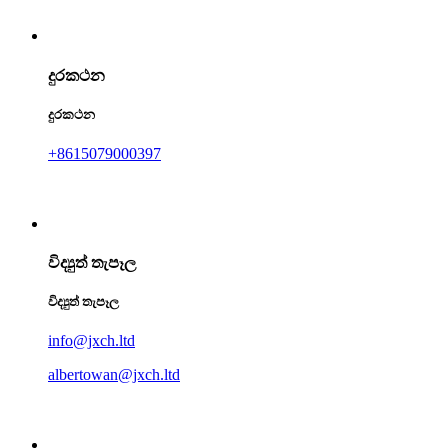
දුරකථන
දුරකථන
+8615079000397
විද්‍යුත් තැපෑල
විද්‍යුත් තැපෑල
info@jxch.ltd
albertowan@jxch.ltd