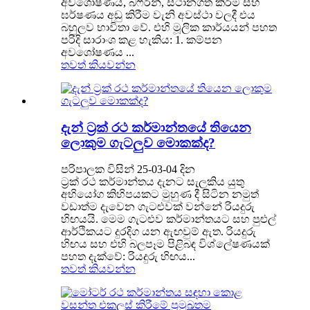
අවශෝෂණය, බෆරින්, ස්ථානගත කිරීම සහ
ඝර්ෂණය අඩු කිරීම වැනි අවස්ථා වලදී එය
බහුලව භාවිතා වේ. එහි මූලික කාර්යයන් පහත
පරිදි සාරාංශ කළ හැකිය: 1. කම්පන
අවශෝෂණය ...
තවත් කියවන්න
දැන් ට්‍රක් රථ කර්මාන්තයේ තියෙන
ලොකුම ගැටලුව මොකක්ද?
පරිපාලක විසින් 25-03-04 දින
ට්‍රක් රථ කර්මාන්තය දැනට සැලකිය යුතු
අභියෝග කිහිපයකට මුහුණ දී සිටින නමුත්
වඩාත්ම දැවෙන ගැටළුවක් වන්නේ රියදුරු
හිඟයයි. මෙම ගැටළුව කර්මාන්තයට සහ පුළුල්
ආර්ථිකයට දුරදිග යන ඇඟවුම් ඇත. රියදුරු
හිඟය සහ එහි බලපෑම පිළිබඳ විශ්ලේෂණයක්
පහත දැක්වේ: රියදුරු හිඟය...
තවත් කියවන්න