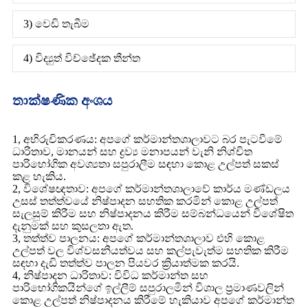
3) වෙඩි තැබීම
4) විද්‍යුත් විච්ඡේදක තීන්ත
තාක්ෂණික අංශය
1, අභිරුචිකරණය: අපගේ කර්මාන්තශාලාවට බර පැටවීමේ
ධාරිතාව, මානයන් සහ ද්‍රව්‍ය මනාපයන් වැනි නිශ්චිත
පාරිභෝගික අවශ්‍යතා සපුරාලීම සඳහා කොළ උල්පත් සකස්
කළ හැකිය.
2, විශේෂඥතාව: අපගේ කර්මාන්තශාලාවේ කාර්ය මණ්ඩලය
උසස් තත්ත්වයේ නිෂ්පාදන සහතික කරමින් කොළ උල්පත්
සැලසුම් කිරීම සහ නිෂ්පාදනය කිරීම සම්බන්ධයෙන් විශේෂිත
දැනුමක් සහ කුසලතා ඇත.
3, තත්ත්ව පාලනය: අපගේ කර්මාන්තශාලාව එහි කොළ
උල්පත් වල විශ්වසනීයත්වය සහ කල්පැවැත්ම සහතික කිරීම
සඳහා දැඩි තත්ත්ව පාලන පියවර ක්‍රියාත්මක කරයි.
4, නිෂ්පාදන ධාරිතාව: විවිධ කර්මාන්ත සහ
පාරිභෝගිකයින්ගේ ඉල්ලීම් සපුරාලමින් විශාල ප්‍රමාණවලින්
කොළ උල්පත් නිෂ්පාදනය කිරීමේ හැකියාව අපගේ කර්මාන්ත