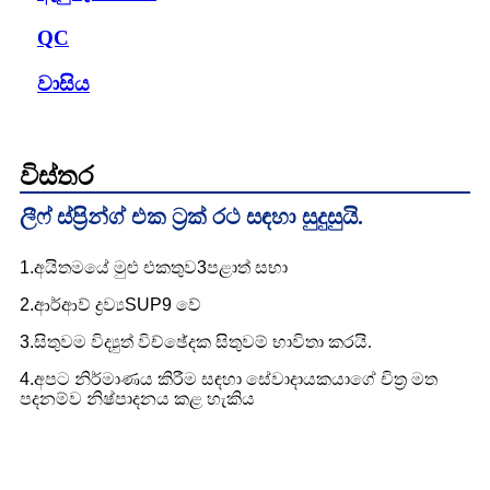
QC
වාසිය
විස්තර
ලීෆ් ස්ප්‍රින්ග් එක ට්‍රක් රථ සඳහා සුදුසුයි.
1.
අයිතමයේ මුළු එකතුව
3
පළාත් සභා
2.ආර්
ආව් ද්‍රව්‍ය
SUP9 වේ
3.
සිතුවම විද්‍යුත් විච්ඡේදක සිතුවම් භාවිතා කරයි.
4.
අපට නිර්මාණය කිරීම සඳහා සේවාදායකයාගේ චිත්‍ර මත
පදනම්ව නිෂ්පාදනය කළ හැකිය