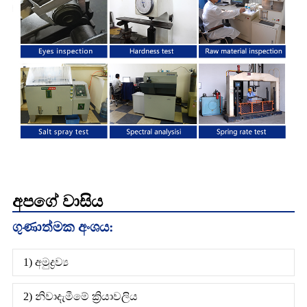
අපගේ වාසිය
ගුණාත්මක අංශය:
1) අමුද්‍රව්‍ය
2) නිවාදැමීමේ ක්‍රියාවලිය