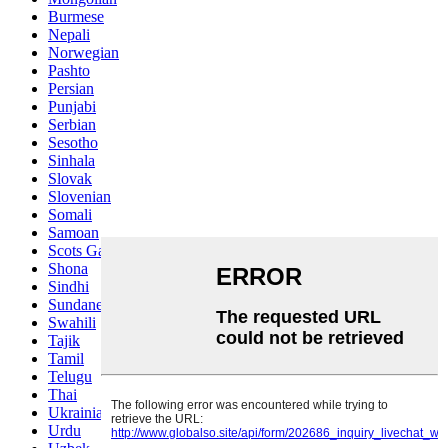
Burmese
Nepali
Norwegian
Pashto
Persian
Punjabi
Serbian
Sesotho
Sinhala
Slovak
Slovenian
Somali
Samoan
Scots Gaelic
Shona
Sindhi
Sundanese
Swahili
Tajik
Tamil
Telugu
Thai
Ukrainian
Urdu