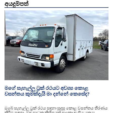
අයදුම්පත්
මගේ සැහැල්ලු ට්‍රක් රථයට අවශ්‍ය කොළ
වසන්තය කුමක්දැයි මා දන්නේ කෙසේද?
ඔබේ සැහැල්ලු ට්‍රක් රථය සඳහා සුදුසු කොළ වසන්තය තීරණය
කිරීම සඳහා, ඔබ සාධක කිහිපයක් සලකා බැලිය යුතුය: