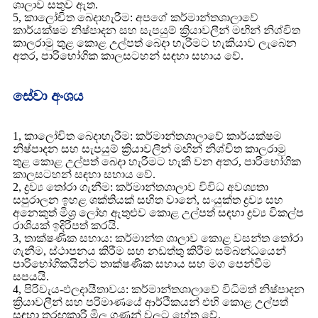
ශාලාව සතුව ඇත.
5, කාලෝචිත බෙදාහැරීම: අපගේ කර්මාන්තශාලාවේ
කාර්යක්ෂම නිෂ්පාදන සහ සැපයුම් ක්‍රියාවලීන් මඟින් නිශ්චිත
කාලරාමු තුළ කොළ උල්පත් බෙදා හැරීමට හැකියාව ලැබෙන
අතර, පාරිභෝගික කාලසටහන් සඳහා සහාය වේ.
සේවා අංශය
1, කාලෝචිත බෙදාහැරීම: කර්මාන්තශාලාවේ කාර්යක්ෂම
නිෂ්පාදන සහ සැපයුම් ක්‍රියාවලීන් මඟින් නිශ්චිත කාලරාමු
තුළ කොළ උල්පත් බෙදා හැරීමට හැකි වන අතර, පාරිභෝගික
කාලසටහන් සඳහා සහාය වේ.
2, ද්‍රව්‍ය තෝරා ගැනීම: කර්මාන්තශාලාව විවිධ අවශ්‍යතා
සපුරාලන ඉහළ ශක්තියක් සහිත වානේ, සංයුක්ත ද්‍රව්‍ය සහ
අනෙකුත් මිශ්‍ර ලෝහ ඇතුළුව කොළ උල්පත් සඳහා ද්‍රව්‍ය විකල්ප
රාශියක් ඉදිරිපත් කරයි.
3, තාක්ෂණික සහාය: කර්මාන්ත ශාලාව කොළ වසන්ත තෝරා
ගැනීම, ස්ථාපනය කිරීම සහ නඩත්තු කිරීම සම්බන්ධයෙන්
පාරිභෝගිකයින්ට තාක්ෂණික සහාය සහ මග පෙන්වීම
සපයයි.
4, පිරිවැය-ඵලදායීතාවය: කර්මාන්තශාලාවේ විධිමත් නිෂ්පාදන
ක්‍රියාවලීන් සහ පරිමාණයේ ආර්ථිකයන් එහි කොළ උල්පත්
සඳහා තරඟකාරී මිල ගණන් වලට හේතු වේ.