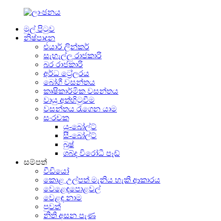
මුල් පිටුව
නිෂ්පාදන
එයාර් ලින්කර්
සැහැල්ලු රාජකාරි
බර රාජකාරි
අර්ධ ට්‍රේලරය
බෝගී වසන්තය
කෘෂිකාර්මික වසන්තය
වායු අත්හිටුවීම
වසන්තය රැගෙන යාම
සංරචක
යූ-බෝල්ට්
සී-බෝල්ට්
බුෂ්
ශබ්ද විරෝධී පෑඩ්
සම්පත්
වීඩියෝ
කොළ උල්පත් මැනිය හැකි ආකාරය
වෙළෙඳපොළවල්
වෙළඳ නාම
පුවත්
නිති අසන පැණ