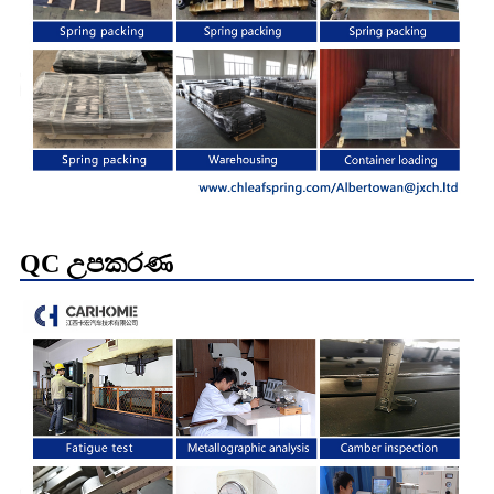
QC උපකරණ