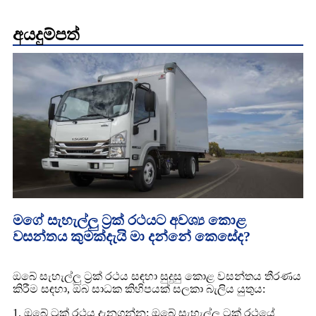
අයදුම්පත්
මගේ සැහැල්ලු ට්‍රක් රථයට අවශ්‍ය කොළ
වසන්තය කුමක්දැයි මා දන්නේ කෙසේද?
ඔබේ සැහැල්ලු ට්‍රක් රථය සඳහා සුදුසු කොළ වසන්තය තීරණය
කිරීම සඳහා, ඔබ සාධක කිහිපයක් සලකා බැලිය යුතුය:
1. ඔබේ ට්‍රක් රථය දැනගන්න: ඔබේ සැහැල්ලු ට්‍රක් රථයේ