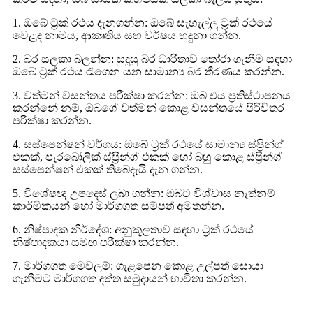
1. ඔබේ ට්‍රක් රථය දැනගන්න: ඔබේ සැහැල්ලු ට්‍රක් රථයේ
වෙළඳ නාමය, ආකෘතිය සහ වර්ෂය හඳුනා ගන්න.
2. බර සලකා බලන්න: සුදුසු බර ධාරිතාව තෝරා ගැනීම සඳහා
ඔබේ ට්‍රක් රථය රැගෙන යන සාමාන්‍ය බර තීරණය කරන්න.
3. වත්මන් වසන්තය පරීක්ෂා කරන්න: ඔබ එය ප්‍රතිස්ථාපනය
කරන්නේ නම්, ඔබගේ වත්මන් කොළ වසන්තයේ පිරිවිතර
පරීක්ෂා කරන්න.
4. සස්පෙන්ෂන් වර්ගය: ඔබේ ට්‍රක් රථයේ සාමාන්‍ය ස්ප්‍රින්ග්
එකක්, පැරබෝලික් ස්ප්‍රින්ග් එකක් හෝ බහු කොළ ස්ප්‍රින්ග්
සස්පෙන්ෂන් එකක් තිබේදැයි දැන ගන්න.
5. විශේෂඥ උපදෙස් ලබා ගන්න: ඔබට විශ්වාස නැත්නම්
කාර්මිකයන් හෝ මාර්ගගත සම්පත් අමතන්න.
6. නිෂ්පාදක නිර්දේශ: අනුකූලතාව සඳහා ට්‍රක් රථයේ
නිෂ්පාදකයා සමඟ පරීක්ෂා කරන්න.
7. මාර්ගගත මෙවලම්: ගැළපෙන කොළ උල්පත් සොයා
ගැනීමට මාර්ගගත දත්ත සමුදායන් භාවිතා කරන්න.