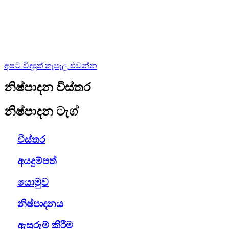
අපට විද්‍යුත් තැපෑල එවන්න
නිෂ්පාදන විස්තර
නිෂ්පාදන ටැග්
විස්තර
අයදුම්පත්
යොමුව
නිෂ්පාදනය
ඇසුරුම් කිරීම