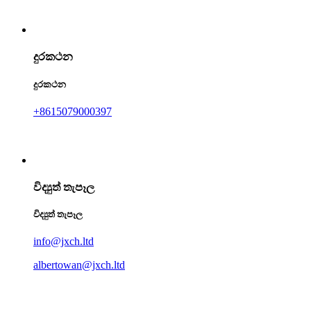
දුරකථන
දුරකථන
+8615079000397
විද්‍යුත් තැපෑල
විද්‍යුත් තැපෑල
info@jxch.ltd
albertowan@jxch.ltd