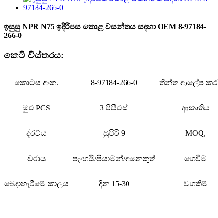
ඉසුසු NPR N75 ඉදිරිපස කොළ වසන්තය සඳහා OEM 8-97184-
266-0
කෙටි විස්තරය:
කොටස අංක.
8-97184-266-0
තීන්ත ආලේප ක
මුළු PCS
3 පීසීඑස්
ආකෘතිය
ද්රව්ය
සුපිරි 9
MOQ,
වරාය
ෂැංහයි/ෂියාමන්/අනෙකුත්
ගෙවීම
බෙදාහැරීමේ කාලය
දින 15-30
වගකීම්