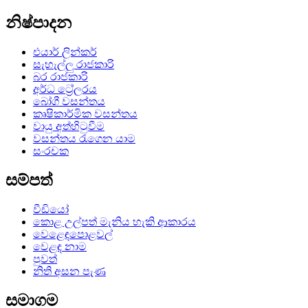
නිෂ්පාදන
එයාර් ලින්කර්
සැහැල්ලු රාජකාරි
බර රාජකාරි
අර්ධ ට්‍රේලරය
බෝගී වසන්තය
කෘෂිකාර්මික වසන්තය
වායු අත්හිටුවීම
වසන්තය රැගෙන යාම
සංරචක
සම්පත්
වීඩියෝ
කොළ උල්පත් මැනිය හැකි ආකාරය
වෙළෙඳපොළවල්
වෙළඳ නාම
පුවත්
නිති අසන පැණ
සමාගම