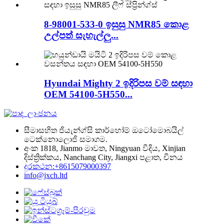
8-98001-533-0 ඉසුසු NMR85 කොළ
උල්පත් සැහැල්ලු...
Hyundai Mighty 2 ඉදිරිපස වම් සඳහා
OEM 54100-5H550...
සීමාසහිත ජියැන්ග්සි කාර්හෝම් ඔටෝමොබයිල්
ටෙක්නොලොජි සමාගම.
අංක 1818, Jianmo මාවත, Ningyuan වීදිය, Xinjian
දිස්ත්‍රික්කය, Nanchang City, Jiangxi පළාත, චීනය
දුරකථන:+8615079000397
info@jxch.ltd