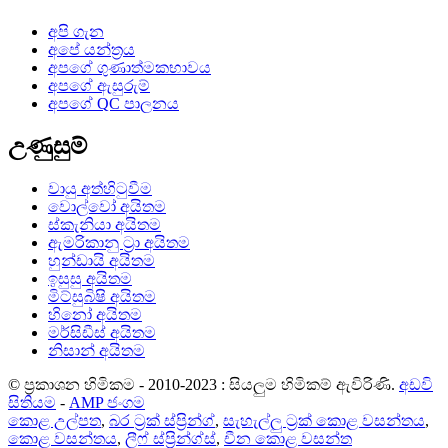
අපි ගැන
අපේ යන්ත්‍රය
අපගේ ගුණාත්මකභාවය
අපගේ ඇසුරුම්
අපගේ QC පාලනය
උණුසුම්
වායු අත්හිටුවීම
වොල්වෝ අයිතම
ස්කැනියා අයිතම
ඇමරිකානු ට්‍රා අයිතම
හුන්ඩායි අයිතම
ඉසුසු අයිතම
මිට්සුබිෂි අයිතම
හිනෝ අයිතම
මර්සිඩීස් අයිතම
නිසාන් අයිතම
© ප්‍රකාශන හිමිකම - 2010-2023 : සියලුම හිමිකම් ඇවිරිණි.
අඩවි
සිතියම
-
AMP ජංගම
කොළ උල්පත
,
බර ට්‍රක් ස්ප්‍රින්ග්
,
සැහැල්ලු ට්‍රක් කොළ වසන්තය
,
කොළ වසන්තය
,
ලීෆ් ස්ප්‍රින්ග්ස්
,
චීන කොළ වසන්ත