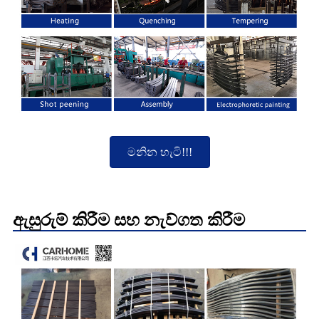
මනින හැටි!!!
ඇසුරුම් කිරීම සහ නැව්ගත කිරීම