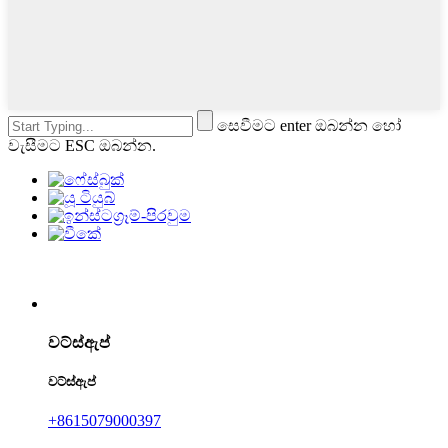
සෙවීමට enter ඔබන්න හෝ
වැසීමට ESC ඔබන්න.
වට්ස්ඇප්
වට්ස්ඇප්
+8615079000397