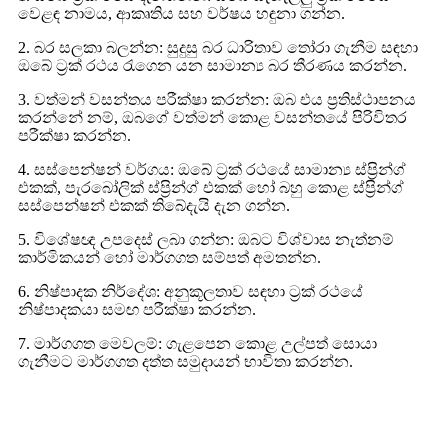
වෙළඳ නාමය, ආකෘතිය සහ වර්ෂය හඳුනා ගන්න.
2. බර සලකා බලන්න: සුදුසු බර ධාරිතාව තෝරා ගැනීම සඳහා
ඔබේ ට්‍රක් රථය රැගෙන යන සාමාන්‍ය බර තීරණය කරන්න.
3. වත්මන් වසන්තය පරීක්ෂා කරන්න: ඔබ එය ප්‍රතිස්ථාපනය
කරන්නේ නම්, ඔබගේ වත්මන් කොළ වසන්තයේ පිරිවිතර
පරීක්ෂා කරන්න.
4. සස්පෙන්ෂන් වර්ගය: ඔබේ ට්‍රක් රථයේ සාමාන්‍ය ස්ප්‍රින්ග්
එකක්, පැරබෝලික් ස්ප්‍රින්ග් එකක් හෝ බහු කොළ ස්ප්‍රින්ග්
සස්පෙන්ෂන් එකක් තිබේදැයි දැන ගන්න.
5. විශේෂඥ උපදෙස් ලබා ගන්න: ඔබට විශ්වාස නැත්නම්
කාර්මිකයන් හෝ මාර්ගගත සම්පත් අමතන්න.
6. නිෂ්පාදක නිර්දේශ: අනුකූලතාව සඳහා ට්‍රක් රථයේ
නිෂ්පාදකයා සමඟ පරීක්ෂා කරන්න.
7. මාර්ගගත මෙවලම්: ගැළපෙන කොළ උල්පත් සොයා
ගැනීමට මාර්ගගත දත්ත සමුදායන් භාවිතා කරන්න.