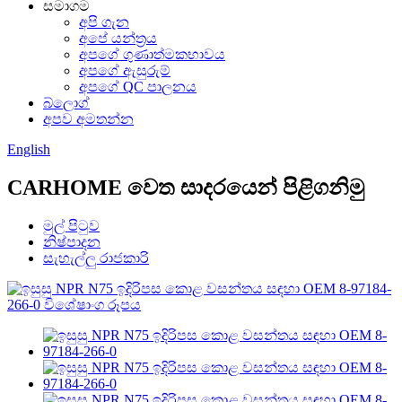
සමාගම
අපි ගැන
අපේ යන්ත්‍රය
අපගේ ගුණාත්මකභාවය
අපගේ ඇසුරුම්
අපගේ QC පාලනය
බ්ලොග්
අපව අමතන්න
English
CARHOME වෙත සාදරයෙන් පිළිගනිමු
මුල් පිටුව
නිෂ්පාදන
සැහැල්ලු රාජකාරි