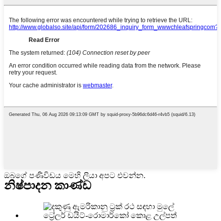
ඔබගේ පණිවිඩය මෙහි ලියා අපට එවන්න.
නිෂ්පාදන කාණ්ඩ