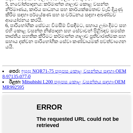
5, නවෝත්පාදනය: කර්මාන්ත ශාලාව කොළ වසන්ත
නිර්මාණය, කාර්ය සාධනය සහ කාර්යක්ෂමතාව වැඩි දියුණු
කිරීම සඳහා පර්යේෂණ සහ සංවර්ධනය සඳහා අඛණ්ඩව
ආයෝජනය කරයි.
6, පාරිභෝගික සේවය: විමසීම් විසඳීමට, සහාය ලබා දීමට සහ
එහි කොළ වසන්ත නිෂ්පාදන සහ සේවාවන් පිළිබඳව සමස්ත
තෘප්තිය සහතික කිරීමට කර්මාන්ත ශාලාව ප්‍රතිචාරාත්මක සහ
සහාය දක්වන පාරිභෝගික සේවා කණ්ඩායමක් පවත්වාගෙන
යයි.
පෙර:
ඉසුසු NQR71-75 පසුපස කොළ වසන්තය සඳහා OEM
8-97135-077-0
ඊළඟ:
Mitsubishi L200 පසුපස කොළ වසන්තය සඳහා OEM
MR992595