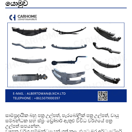
යොමුව
සාම්ප්‍රදායික බහු පත්‍ර උල්පත්, පැරබෝලික් පත්‍ර උල්පත්, වායු
සම්බන්ධක සහ ස්ප්‍රං ඩ්‍රෝබාර් ඇතුළු විවිධ වර්ගයේ පත්‍ර
උල්පත් සපයන්න.
වාහන වර්ග සම්බන්ධයෙන් ගත් කල, එයට බර අර්ධ ට්‍රේලර්