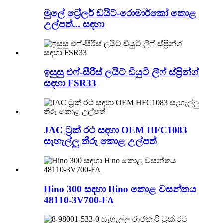
මුලේ ට්‍රේලර් ඩයිට්-රොමාර්කෝ කොළ
උල්පත්... සඳහා
ඉසුසු එෆ්-සීරීස් ලයිට් ඩියුටි ලීෆ් ස්ප්‍රින්ග්
සඳහා FSR33
JAC ට්‍රක් රථ සඳහා OEM HFC1083
සැහැල්ලු තීරු කොළ උල්පත්
Hino 300 සඳහා Hino කොළ වසන්තය
48110-3V700-FA