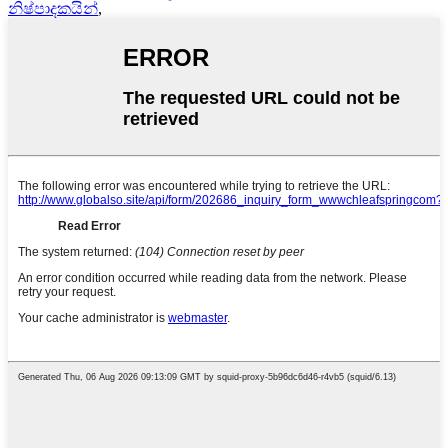
නිෂ්පාදකයින්
,