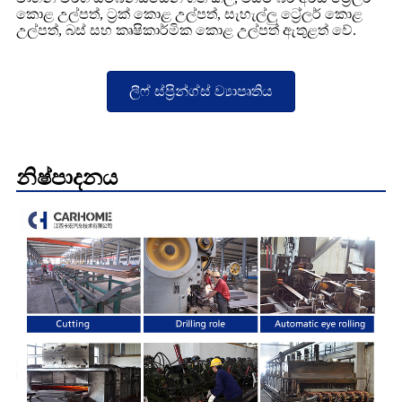
කොළ උල්පත්, ට්‍රක් කොළ උල්පත්, සැහැල්ලු ට්‍රේලර් කොළ
උල්පත්, බස් සහ කෘෂිකාර්මික කොළ උල්පත් ඇතුළත් වේ.
ලීෆ් ස්ප්‍රින්ග්ස් ව්‍යාපෘතිය
නිෂ්පාදනය