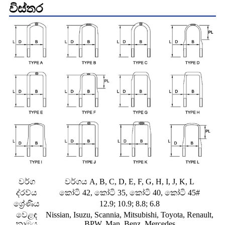
විස්තර
වර්ග
වර්ගය A, B, C, D, E, F, G, H, I, J, K, L
ද්රව්ය
කෝටි 42, කෝටි 35, කෝටි 40, කෝටි 45#
ශ්‍රේණිය
12.9; 10.9; 8.8; 6.8
වෙළඳ
Nissian, Isuzu, Scannia, Mitsubishi, Toyota, Renault,
නාමය
BPW, Man, Benz, Mercedes