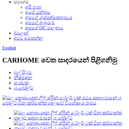
සමාගම
අපි ගැන
අපේ යන්ත්‍රය
අපගේ ගුණාත්මකභාවය
අපගේ ඇසුරුම්
අපගේ QC පාලනය
බ්ලොග්
අපව අමතන්න
English
CARHOME වෙත සාදරයෙන් පිළිගනිමු
මුල් පිටුව
නිෂ්පාදන
සංරචක
යූ-බෝල්ට්