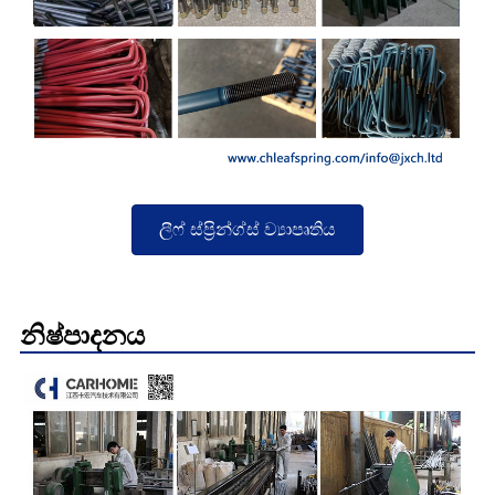
ලීෆ් ස්ප්‍රින්ග්ස් ව්‍යාපෘතිය
නිෂ්පාදනය