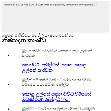
ඔබගේ පණිවිඩය මෙහි ලියා අපට එවන්න.
නිෂ්පාදන කාණ්ඩ
සෙන්ටර් බෝල්ට්ස් තොග කොළ
උල්පත් සංරචක
කොළ උල්පත් සඳහා විවිධ වර්ගයේ
මධ්‍යස්ථාන බෝල්ට් Tr...