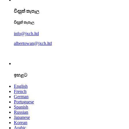
විද්‍යුත් තැපෑල
විද්‍යුත් තැපෑල
info@jxch.ltd
albertowan@jxch.ltd
ඉහළට
English
French
German
Portuguese
Spanish
Russian
Japanese
Korean
Arabic