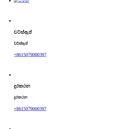
වට්ස්ඇප්
වට්ස්ඇප්
+8615079000397
දුරකථන
දුරකථන
+8615079000397