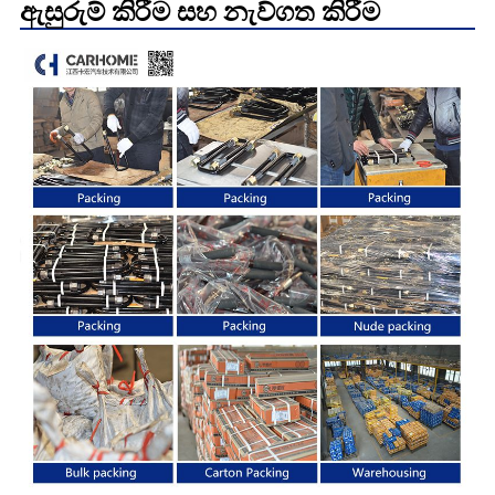
ඇසුරුම් කිරීම සහ නැව්ගත කිරීම