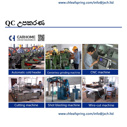
QC උපකරණ