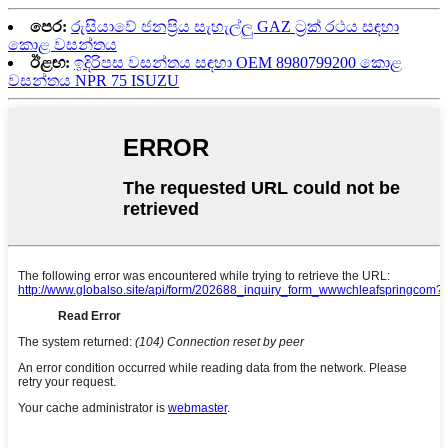
පෙර:
රුසියාවේ ජනප්‍රිය සැහැල්ලු GAZ ට්‍රක් රථය සඳහා
කොළ වසන්තය
ඊළඟ:
ඉදිරිපස වසන්තය සඳහා OEM 8980799200 කොළ
වසන්තය NPR 75 ISUZU