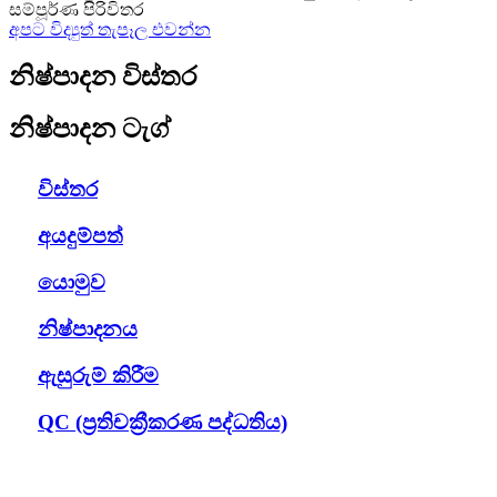
සම්පූර්ණ පිරිවිතර
අපට විද්‍යුත් තැපෑල එවන්න
නිෂ්පාදන විස්තර
නිෂ්පාදන ටැග්
විස්තර
අයදුම්පත්
යොමුව
නිෂ්පාදනය
ඇසුරුම් කිරීම
QC (ප්‍රතිචක්‍රීකරණ පද්ධතිය)