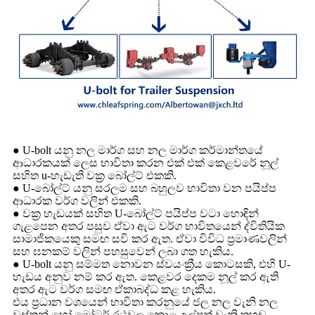
● U-bolt යනු නල මාර්ග සහ නල මාර්ග කර්මාන්තයේ
ආධාරකයක් ලෙස භාවිතා කරන එක් එක් කෙළවරේ නූල්
සහිත u-හැඩැති වක්‍ර බෝල්ට් එකකි.
● U-බෝල්ට් යනු සරලම සහ බහුලව භාවිතා වන පයිප්ප
ආධාරක වර්ග වලින් එකකි.
● වක්‍ර හැඩයක් සහිත U-බෝල්ට් පයිප්ප වටා හොඳින්
ගැළපෙන අතර පසුව ඒවා ඇට වර්ග භාවිතයෙන් ද්විතියික
සාමාජිකයෙකු සමඟ සවි කර ඇත. ඒවා විවිධ ප්‍රමාණවලින්
සහ ඝනකම් වලින් පහසුවෙන් ලබා ගත හැකිය.
● U-bolt යනු සම්මත නොවන ස්වයංක්‍රීය කොටසකි, එහි U-
හැඩය අනුව නම් කර ඇත. කෙළවර දෙකම නූල් කර ඇති
අතර ඇට වර්ග සමඟ ඒකාබද්ධ කළ හැකිය.
එය ප්‍රධාන වශයෙන් භාවිතා කරනුයේ ජල නල වැනි නල
වස්තූන් හෝ මෝටර් රථවල කොළ උල්පත් වැනි තහඩු