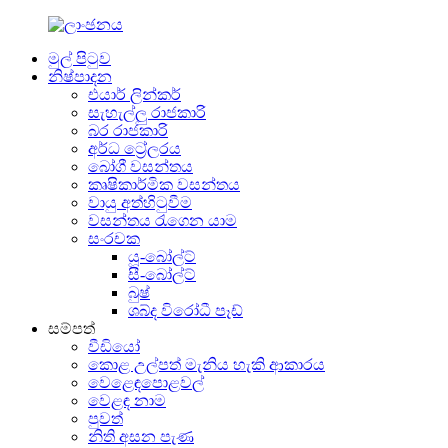
මුල් පිටුව
නිෂ්පාදන
එයාර් ලින්කර්
සැහැල්ලු රාජකාරි
බර රාජකාරි
අර්ධ ට්‍රේලරය
බෝගී වසන්තය
කෘෂිකාර්මික වසන්තය
වායු අත්හිටුවීම
වසන්තය රැගෙන යාම
සංරචක
යූ-බෝල්ට්
සී-බෝල්ට්
බුෂ්
ශබ්ද විරෝධී පෑඩ්
සම්පත්
වීඩියෝ
කොළ උල්පත් මැනිය හැකි ආකාරය
වෙළෙඳපොළවල්
වෙළඳ නාම
පුවත්
නිති අසන පැණ