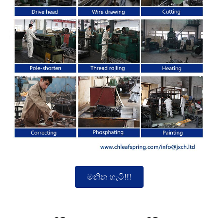
මනින හැටි!!!