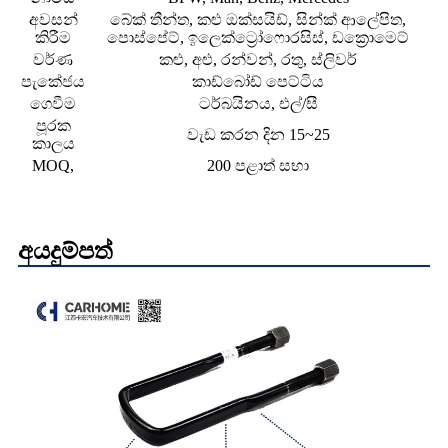
අවසන්
බේක් තීන්ත, කළු ඔක්සයිඩ්, සින්ක් ආලේපිත,
කිරීම
පොස්පේට්, ඉලෙක්ට්‍රෝෆොරසිස්, ඩක්‍රොමෙට්
වර්ණ
කළු, අළු, රන්වන්, රතු, ස්ලිවර්
පැකේජය
කාඩ්බෝඩ් පෙට්ටිය
ගෙවීම
ටර්බයිනය, එල්/සී
පූරක
වැඩ කරන දින 15~25
කාලය
MOQ,
200 පළාත් සභා
අයදුම්පත්