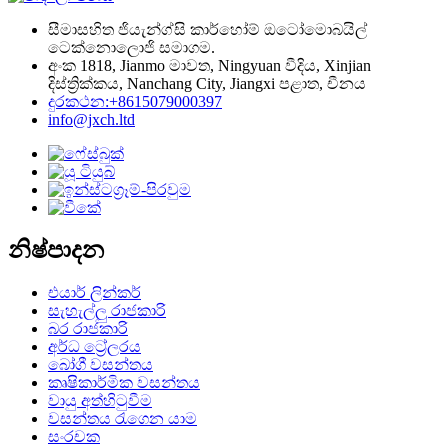
සීමාසහිත ජියැන්ග්සි කාර්හෝම් ඔටෝමොබයිල්
ටෙක්නොලොජි සමාගම.
අංක 1818, Jianmo මාවත, Ningyuan වීදිය, Xinjian
දිස්ත්‍රික්කය, Nanchang City, Jiangxi පළාත, චීනය
දුරකථන:+8615079000397
info@jxch.ltd
නිෂ්පාදන
එයාර් ලින්කර්
සැහැල්ලු රාජකාරි
බර රාජකාරි
අර්ධ ට්‍රේලරය
බෝගී වසන්තය
කෘෂිකාර්මික වසන්තය
වායු අත්හිටුවීම
වසන්තය රැගෙන යාම
සංරචක