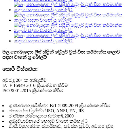
මල නොබැඳෙන ලීෆ් ස්ප්‍රින් ට්‍රේලර් ට්‍රක් චීන කර්මාන්ත ශාලාව
සඳහා වානේ යූ බෝල්ට්
කෙටි විස්තරය:
අවුරුදු 20+ ක අත්දැකීම්
IATF 16949-2016 ක්‍රියාත්මක කිරීම
ISO 9001-2015 ක්‍රියාත්මක කිරීම
ගුණාත්මක ප්‍රමිතීන්:
GB/T 5909-2009 ක්‍රියාත්මක කිරීම
ජාත්‍යන්තර ප්‍රමිතීන්:
ISO, ANSI, EN, JIS
වාර්ෂික නිෂ්පාදනය (ටොන්):
2000+
අමුදව්ය:
චීනයේ හොඳම වානේ කම්හල් 3
වාසි:
ව්‍යුහාත්මක ස්ථායිතාව, සමස්ත සුමට, අව්‍යාජ ද්‍රව්‍ය,