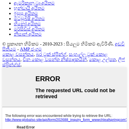
ඇමරිකානු ට්‍රා අයිතම
හුන්ඩායි අයිතම
ඉසුසු අයිතම
මිට්සුබිෂි අයිතම
හිනෝ අයිතම
මර්සිඩීස් අයිතම
නිසාන් අයිතම
© ප්‍රකාශන හිමිකම - 2010-2023 : සියලුම හිමිකම් ඇවිරිණි.
අඩවි
සිතියම
-
AMP ජංගම
කොළ වසන්තය
,
බර ට්‍රක් ස්ප්‍රින්ග්
,
සැහැල්ලු ට්‍රක් කොළ
වසන්තය
,
චීන කොළ වසන්ත නිෂ්පාදකයින්
,
කොළ උල්පත
,
ලීෆ්
ස්ප්‍රින්ග්ස්
,