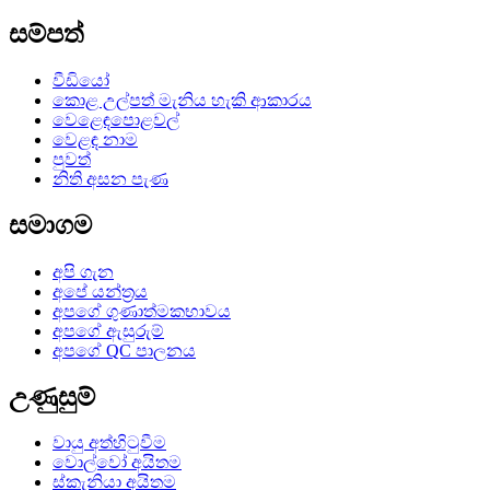
සම්පත්
වීඩියෝ
කොළ උල්පත් මැනිය හැකි ආකාරය
වෙළෙඳපොළවල්
වෙළඳ නාම
පුවත්
නිති අසන පැණ
සමාගම
අපි ගැන
අපේ යන්ත්‍රය
අපගේ ගුණාත්මකභාවය
අපගේ ඇසුරුම්
අපගේ QC පාලනය
උණුසුම්
වායු අත්හිටුවීම
වොල්වෝ අයිතම
ස්කැනියා අයිතම