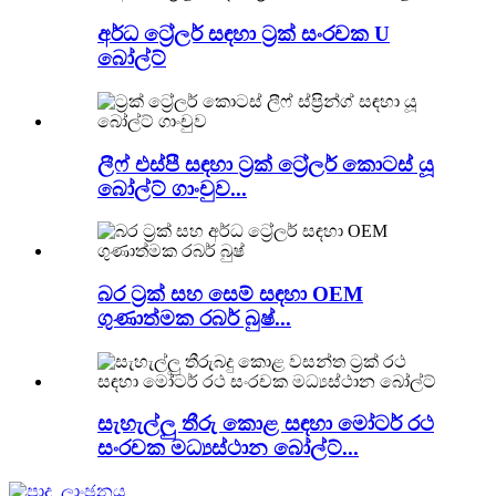
අර්ධ ට්‍රේලර් සඳහා ට්‍රක් සංරචක U
බෝල්ට්
ලීෆ් එස්පී සඳහා ට්‍රක් ට්‍රේලර් කොටස් යූ
බෝල්ට් ගාංචුව...
බර ට්‍රක් සහ සෙම් සඳහා OEM
ගුණාත්මක රබර් බුෂ්...
සැහැල්ලු තීරු කොළ සඳහා මෝටර් රථ
සංරචක මධ්‍යස්ථාන බෝල්ට්...