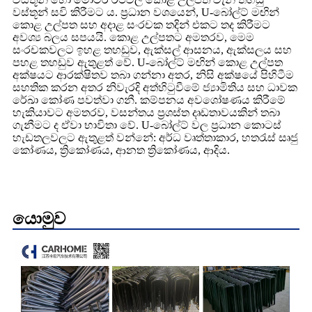
වස්තූන් සවි කිරීමට ය. ප්‍රධාන වශයෙන්, U-බෝල්ට් මඟින්
කොළ උල්පත සහ අදාළ සංරචක තදින් එකට තද කිරීමට
අවශ්‍ය බලය සපයයි. කොළ උල්පතට අමතරව, මෙම
සංරචකවලට ඉහළ තහඩුව, ඇක්සල් ආසනය, ඇක්සලය සහ
පහළ තහඩුව ඇතුළත් වේ. U-බෝල්ට් මඟින් කොළ උල්පත
අක්ෂයට ආරක්ෂිතව තබා ගන්නා අතර, නිසි අක්ෂයේ පිහිටීම
සහතික කරන අතර නිවැරදි අත්හිටුවීමේ ජ්‍යාමිතිය සහ ධාවක
රේඛා කෝණ පවත්වා ගනී. කම්පනය අවශෝෂණය කිරීමේ
හැකියාවට අමතරව, වසන්තය ප්‍රශස්ත දෘඩතාවයකින් තබා
ගැනීමට ද ඒවා භාවිතා වේ. U-බෝල්ට් වල ප්‍රධාන කොටස්
හැඩතලවලට ඇතුළත් වන්නේ: අර්ධ වෘත්තාකාර, හතරැස් සෘජු
කෝණය, ත්‍රිකෝණය, ආනත ත්‍රිකෝණය, ආදිය.
යොමුව