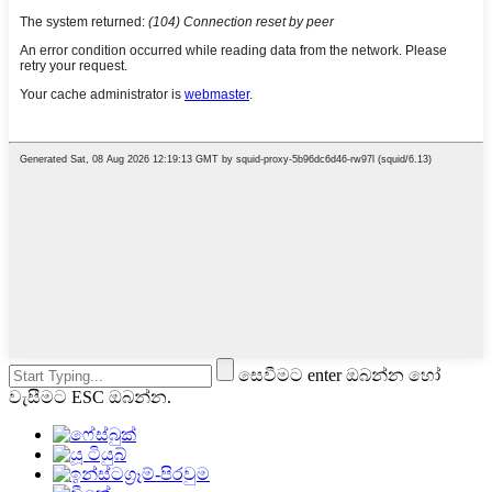
සෙවීමට enter ඔබන්න හෝ
වැසීමට ESC ඔබන්න.