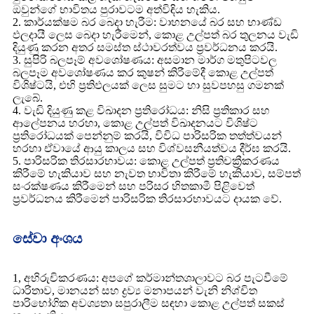
ඔවුන්ගේ භාවිතය පුරාවටම අත්විඳිය හැකිය.
2. කාර්යක්ෂම බර බෙදා හැරීම: වාහනයේ බර සහ භාණ්ඩ
ඵලදායී ලෙස බෙදා හැරීමෙන්, කොළ උල්පත් බර තුලනය වැඩි
දියුණු කරන අතර සමස්ත ස්ථාවරත්වය ප්‍රවර්ධනය කරයි.
3. සුපිරි බලපෑම් අවශෝෂණය: අසමාන මාර්ග මතුපිටවල
බලපෑම අවශෝෂණය කර කුෂන් කිරීමේදී කොළ උල්පත්
විශිෂ්ටයි, එහි ප්‍රතිඵලයක් ලෙස සුමට හා සුවපහසු ගමනක්
ලැබේ.
4. වැඩි දියුණු කළ විඛාදන ප්‍රතිරෝධය: නිසි ප්‍රතිකාර සහ
ආලේපනය හරහා, කොළ උල්පත් විඛාදනයට විශිෂ්ට
ප්‍රතිරෝධයක් පෙන්නුම් කරයි, විවිධ පාරිසරික තත්ත්වයන්
හරහා ඒවායේ ආයු කාලය සහ විශ්වසනීයත්වය දීර්ඝ කරයි.
5. පාරිසරික තිරසාරභාවය: කොළ උල්පත් ප්‍රතිචක්‍රීකරණය
කිරීමේ හැකියාව සහ නැවත භාවිතා කිරීමේ හැකියාව, සම්පත්
සංරක්ෂණය කිරීමෙන් සහ පරිසර හිතකාමී පිළිවෙත්
ප්‍රවර්ධනය කිරීමෙන් පාරිසරික තිරසාරභාවයට දායක වේ.
සේවා අංශය
1, අභිරුචිකරණය: අපගේ කර්මාන්තශාලාවට බර පැටවීමේ
ධාරිතාව, මානයන් සහ ද්‍රව්‍ය මනාපයන් වැනි නිශ්චිත
පාරිභෝගික අවශ්‍යතා සපුරාලීම සඳහා කොළ උල්පත් සකස්