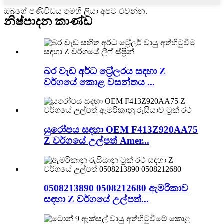
ඔබගේ පණිවිඩය මෙහි ලියා අපට එවන්න.
නිෂ්පාදන කාණ්ඩ
බර වැඩ අර්ධ ට්‍රේලරය සඳහා Z
වර්ගයේ කොළ වසන්තය ...
යුරෝපය සඳහා OEM F413Z920AA75
Z වර්ගයේ උල්පත් Amer...
0508213890 0508212680 ඇමරිකාව
සඳහා Z වර්ගයේ උල්පත්...