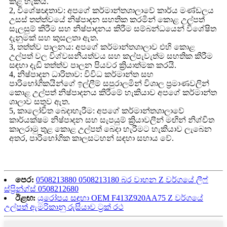
කළ හැකිය.
2, විශේෂඥතාව: අපගේ කර්මාන්තශාලාවේ කාර්ය මණ්ඩලය
උසස් තත්ත්වයේ නිෂ්පාදන සහතික කරමින් කොළ උල්පත්
සැලසුම් කිරීම සහ නිෂ්පාදනය කිරීම සම්බන්ධයෙන් විශේෂිත
දැනුමක් සහ කුසලතා ඇත.
3, තත්ත්ව පාලනය: අපගේ කර්මාන්තශාලාව එහි කොළ
උල්පත් වල විශ්වසනීයත්වය සහ කල්පැවැත්ම සහතික කිරීම
සඳහා දැඩි තත්ත්ව පාලන පියවර ක්‍රියාත්මක කරයි.
4, නිෂ්පාදන ධාරිතාව: විවිධ කර්මාන්ත සහ
පාරිභෝගිකයින්ගේ ඉල්ලීම් සපුරාලමින් විශාල ප්‍රමාණවලින්
කොළ උල්පත් නිෂ්පාදනය කිරීමේ හැකියාව අපගේ කර්මාන්ත
ශාලාව සතුව ඇත.
5, කාලෝචිත බෙදාහැරීම: අපගේ කර්මාන්තශාලාවේ
කාර්යක්ෂම නිෂ්පාදන සහ සැපයුම් ක්‍රියාවලීන් මඟින් නිශ්චිත
කාලරාමු තුළ කොළ උල්පත් බෙදා හැරීමට හැකියාව ලැබෙන
අතර, පාරිභෝගික කාලසටහන් සඳහා සහාය වේ.
පෙර:
0508213880 0508213180 බර වාහන Z වර්ගයේ ලීෆ්
ස්ප්‍රින්ග්ස් 0508212680
ඊළඟ:
යුරෝපය සඳහා OEM F413Z920AA75 Z වර්ගයේ
උල්පත් ඇමරිකානු රුසියාව ට්‍රක් රථ