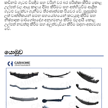
කඩිනම් ගැටළු විසඳීම සහ වරින් වර බර පරීක්ෂා කිරීම කොළ
උල්පත් වල ආයු කාලය දීර්ඝ කිරීමට සහ අත්හිටුවීම ආශ්‍රිත
ගැටළු වළක්වා ගැනීමට තීරණාත්මක පියවර වේ. සුදුසුකම්
ලත් වෘත්තිකයන් සමඟ සහයෝගයෙන් කටයුතු කිරීම සහ
නිෂ්පාදක මාර්ගෝපදේශ අනුගමනය කිරීම ඵලදායී කොළ
උල්පත් නඩත්තු කිරීම සහ අලුත්වැඩියා කිරීම සඳහා අත්‍යවශ්‍ය
වේ.
යොමුව