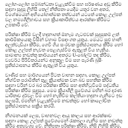
ලෝහ-ලෝහ සම්බන්ධතා වැළැක්වීම සහ ඝර්ෂණය අඩු කිරීම
සඳහා සුදුසු ලිහිසි තෙල් නිතිපතා යෙදීම යතුර වන අතර,
විශේෂයෙන් අභියෝගාත්මක තත්වයන් යටතේ කොළ උල්පත්
වල නම්‍යශීලීභාවය සහ ක්‍රියාකාරිත්වය ආරක්ෂා කිරීමට
උපකාරී වේ.
පරීක්ෂා කිරීම් වලදී හඳුනාගත් ඕනෑම ගැටළුවක් සුදුසුකම් ලත්
කාර්මිකයෙකු විසින් වහාම විසඳා ගත යුතුය. මෙයට සුළු හානි
අලුත්වැඩියා කිරීම, ගෙවී ගිය සංරචක ප්‍රතිස්ථාපනය කිරීම හෝ
කොළ උල්පත් නැවත පෙළගැස්වීම ඇතුළත් විය හැකිය.
සාමාන්‍ය නඩත්තු කාර්යයන් අතරට U-බෝල්ට් තද කිරීම,
ව්‍යවර්ථ පිරිවිතරයන්ට අනුකූල වීම සහ පැරණි බුෂිං
ප්‍රතිස්ථාපනය කිරීම ඇතුළත් විය යුතුය.
වාණිජ සහ මාර්ගයෙන් පිටත වාහන සඳහා, කොළ උල්පත්
නිශ්චිත පරාමිතීන් තුළ ක්‍රියාත්මක වන බව සහතික කිරීම
සඳහා වරින් වර බර පරීක්ෂා කිරීම සහ අත්හිටුවීමේ පද්ධතිය
පරීක්ෂා කිරීම සුදුසුය. මෙම ක්‍රියාශීලී ප්‍රවේශය මඟින් බර දරණ
ධාරිතාව දුර්වල වීම හෝ නැතිවීම කල්තියා හඳුනා ගැනීමට ඉඩ
සලසයි, එමඟින් වැළැක්වීමේ නඩත්තුව හෝ කාලෝචිත
ප්‍රතිස්ථාපනය සක්‍රීය කරයි.
නිගමනයක් ලෙස, වාහනවල ආයු කාලය සහ ආරක්ෂාව
සඳහා කොළ උල්පත් ප්‍රවේශමෙන් රැකබලා ගැනීම සහ නඩත්තු
කිරීම අත්‍යවශ්‍ය වේ. නිතිපතා පරීක්ෂා කිරීම්, නිසි ලිහිසි කිරීම,