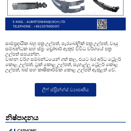
සාම්ප්‍රදායික බහු පත්‍ර උල්පත්, පැරබෝලික් පත්‍ර උල්පත්, වායු
සම්බන්ධක සහ ස්ප්‍රං ඩ්‍රෝබාර් ඇතුළු විවිධ වර්ගයේ පත්‍ර
උල්පත් සපයන්න.
වාහන වර්ග සම්බන්ධයෙන් ගත් කල, එයට බර අර්ධ ට්‍රේලර්
කොළ උල්පත්, ට්‍රක් කොළ උල්පත්, සැහැල්ලු ට්‍රේලර් කොළ
උල්පත්, බස් සහ කෘෂිකාර්මික කොළ උල්පත් ඇතුළත් වේ.
ලීෆ් ස්ප්‍රින්ග්ස් ව්‍යාපෘතිය
නිෂ්පාදනය