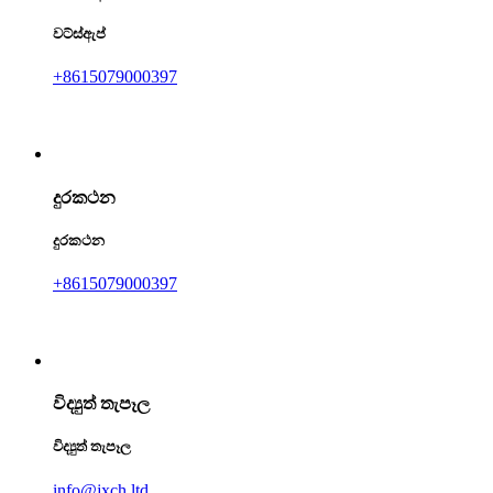
වට්ස්ඇප්
+8615079000397
දුරකථන
දුරකථන
+8615079000397
විද්‍යුත් තැපෑල
විද්‍යුත් තැපෑල
info@jxch.ltd