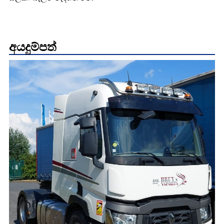
අයදුම්පත්