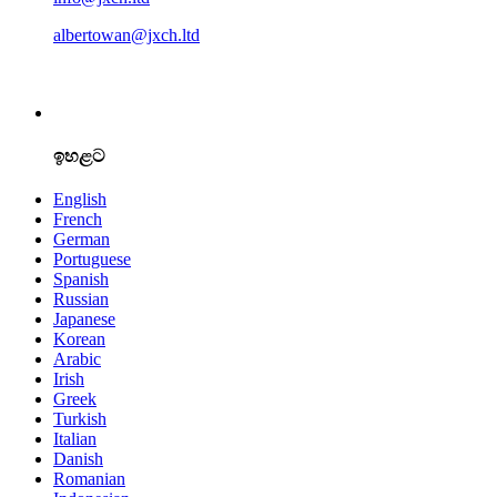
albertowan@jxch.ltd
ඉහළට
English
French
German
Portuguese
Spanish
Russian
Japanese
Korean
Arabic
Irish
Greek
Turkish
Italian
Danish
Romanian