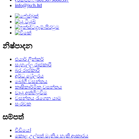
info@jxch.ltd
නිෂ්පාදන
එයාර් ලින්කර්
සැහැල්ලු රාජකාරි
බර රාජකාරි
අර්ධ ට්‍රේලරය
බෝගී වසන්තය
කෘෂිකාර්මික වසන්තය
වායු අත්හිටුවීම
වසන්තය රැගෙන යාම
සංරචක
සම්පත්
වීඩියෝ
කොළ උල්පත් මැනිය හැකි ආකාරය