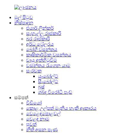
මුල් පිටුව
නිෂ්පාදන
එයාර් ලින්කර්
සැහැල්ලු රාජකාරි
බර රාජකාරි
අර්ධ ට්‍රේලරය
බෝගී වසන්තය
කෘෂිකාර්මික වසන්තය
වායු අත්හිටුවීම
වසන්තය රැගෙන යාම
සංරචක
යූ-බෝල්ට්
සී-බෝල්ට්
බුෂ්
ශබ්ද විරෝධී පෑඩ්
සම්පත්
වීඩියෝ
කොළ උල්පත් මැනිය හැකි ආකාරය
වෙළෙඳපොළවල්
වෙළඳ නාම
පුවත්
නිති අසන පැණ