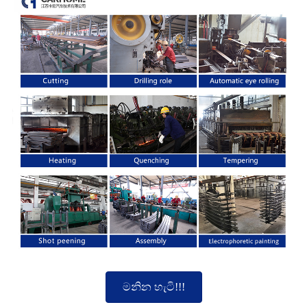
මනින හැටි!!!