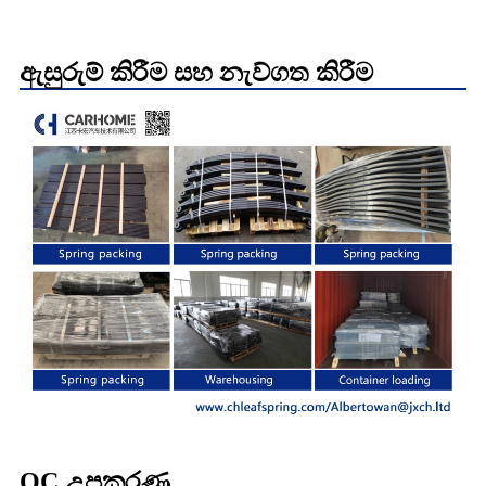
ඇසුරුම් කිරීම සහ නැව්ගත කිරීම
QC උපකරණ