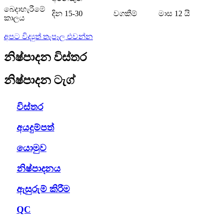
බෙදාහැරීමේ
දින 15-30
වගකීම්
මාස 12 යි
කාලය
අපට විද්‍යුත් තැපෑල එවන්න
නිෂ්පාදන විස්තර
නිෂ්පාදන ටැග්
විස්තර
අයදුම්පත්
යොමුව
නිෂ්පාදනය
ඇසුරුම් කිරීම
QC