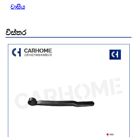
වාසිය
විස්තර