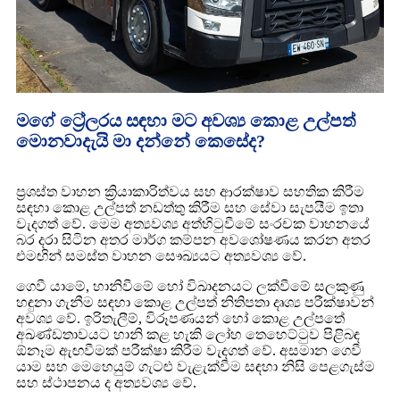
මගේ ට්‍රේලරය සඳහා මට අවශ්‍ය කොළ උල්පත්
මොනවාදැයි මා දන්නේ කෙසේද?
ප්‍රශස්ත වාහන ක්‍රියාකාරිත්වය සහ ආරක්ෂාව සහතික කිරීම
සඳහා කොළ උල්පත් නඩත්තු කිරීම සහ සේවා සැපයීම ඉතා
වැදගත් වේ. මෙම අත්‍යවශ්‍ය අත්හිටුවීමේ සංරචක වාහනයේ
බර දරා සිටින අතර මාර්ග කම්පන අවශෝෂණය කරන අතර
එමඟින් සමස්ත වාහන සෞඛ්‍යයට අත්‍යවශ්‍ය වේ.
ගෙවී යාමේ, හානිවීමේ හෝ විඛාදනයට ලක්වීමේ සලකුණු
හඳුනා ගැනීම සඳහා කොළ උල්පත් නිතිපතා දෘශ්‍ය පරීක්ෂාවන්
අවශ්‍ය වේ. ඉරිතැලීම්, විරූපණයන් හෝ කොළ උල්පතේ
අඛණ්ඩතාවයට හානි කළ හැකි ලෝහ තෙහෙට්ටුව පිළිබඳ
ඕනෑම ඇඟවීමක් පරීක්ෂා කිරීම වැදගත් වේ. අසමාන ගෙවී
යාම සහ මෙහෙයුම් ගැටළු වැළැක්වීම සඳහා නිසි පෙළගැස්ම
සහ ස්ථාපනය ද අත්‍යවශ්‍ය වේ.