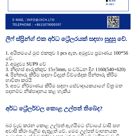
ලීෆ් ස්ප්‍රින්ග් එක අර්ධ ට්‍රේලරයක් සඳහා සුදුසු වේ.
1. අයිතමයේ මුළු එකතුව 1 pcs ඇත, අමුද්‍රව්‍ය ප්‍රමාණය 100*56
වේ.
2. අමුද්‍රව්‍ය SUP9 වේ
3. නිදහස් ආරුක්කුව 15±5mm, සංවර්ධන දිග 1160(540+620)
4. පින්තාරු කිරීම සඳහා විද්‍යුත් විච්ඡේදක පින්තාරු කිරීම
භාවිතා කරයි
5. අපට නිර්මාණය කිරීම සඳහා සේවාදායකයාගේ චිත්‍ර මත
පදනම්ව නිෂ්පාදනය කළ හැකිය
අර්ධ ට්‍රේලර්වල කොළ උල්පත් තිබේද?
බර වැඩ කරන කොළ උල්පත් ඇගයීමට ඒවායේ වාසි සහ
අවාසි කිරා බැලීම ඇතුළත් වේ. මෙම උල්පත් වාහනයක