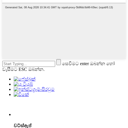
සෙවීමට enter ඔබන්න හෝ
වැසීමට ESC ඔබන්න.
වට්ස්ඇප්