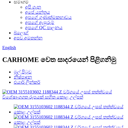
සමාගම
අපි ගැන
අපේ යන්ත්‍රය
අපගේ ගුණාත්මකභාවය
අපගේ ඇසුරුම්
අපගේ QC පාලනය
බ්ලොග්
අපව අමතන්න
English
CARHOME වෙත සාදරයෙන් පිළිගනිමු
මුල් පිටුව
නිෂ්පාදන
එයාර් ලින්කර්