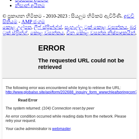
නිසාන් අයිතම
© ප්‍රකාශන හිමිකම - 2010-2023 : සියලුම හිමිකම් ඇවිරිණි.
අඩවි
සිතියම
-
AMP ජංගම
කොළ උල්පත
,
ලීෆ් ස්ප්‍රින්ග්ස්
,
සැහැල්ලු ට්‍රක් කොළ වසන්තය
,
බර
ට්‍රක් ස්ප්‍රින්ග්
,
කොළ වසන්තය
,
චීන කොළ වසන්ත නිෂ්පාදකයින්
,