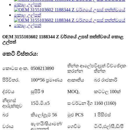
OEM 3155103602 1188344 Z වර්ගයේ උසස් තත්ත්වයේ කොළ
උල්පත්
කෙටි විස්තරය:
තීන්ත ආලේප
විද්‍යුත් විච්ඡේදක
කොටස අංක.
0508213890
කරන්න
තීන්ත
පිරිවිතර.
100*56 ප්‍රමාණය
ආකෘතිය
බර රාජකාරි
ද්රව්ය
සුපිරි 9
MOQ,
කට්ටල 100ක්
නිදහස්
15මි.මී.±5
සංවර්ධන දිග
1160 (1160)
ආරුක්කුව
බර
කිලෝග්‍රෑම් 56
මුළු PCS
1 පීසීඑස්
ෂැංහයි/ෂියාමන්/
වරාය
ගෙවීම
ටී/ටී,එල්/සී,ඩී/පී
අනෙකුත්