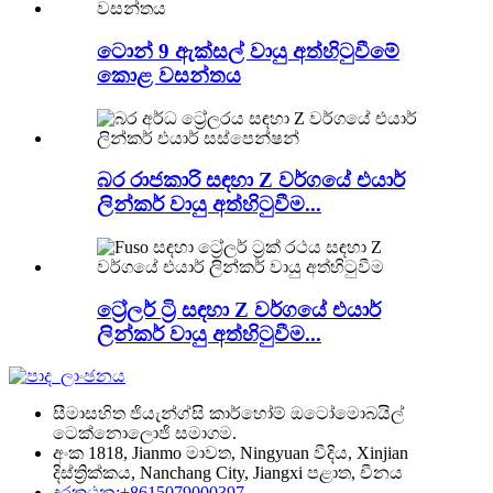
ටොන් 9 ඇක්සල් වායු අත්හිටුවීමේ
කොළ වසන්තය
බර රාජකාරි සඳහා Z වර්ගයේ එයාර්
ලින්කර් වායු අත්හිටුවීම...
ට්‍රේලර් ට්‍රි සඳහා Z වර්ගයේ එයාර්
ලින්කර් වායු අත්හිටුවීම...
සීමාසහිත ජියැන්ග්සි කාර්හෝම් ඔටෝමොබයිල්
ටෙක්නොලොජි සමාගම.
අංක 1818, Jianmo මාවත, Ningyuan වීදිය, Xinjian
දිස්ත්‍රික්කය, Nanchang City, Jiangxi පළාත, චීනය
දුරකථන:+8615079000397