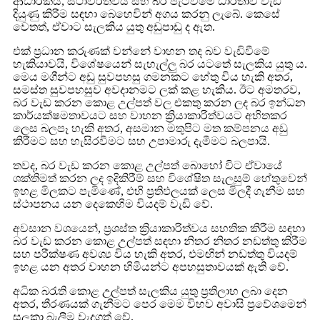
ආධාරකය, ස්ථාවරත්වය සහ බර පැටවීමේ ධාරිතාව වැඩි
දියුණු කිරීම සඳහා බෙහෙවින් අගය කරනු ලැබේ. කෙසේ
වෙතත්, ඒවාට සැලකිය යුතු අඩුපාඩු ද ඇත.
එක් ප්‍රධාන කරුණක් වන්නේ වාහන තද බව වැඩිවීමේ
හැකියාවයි, විශේෂයෙන් සැහැල්ලු බර යටතේ සැලකිය යුතු ය.
මෙය මගීන්ට අඩු සුවපහසු ගමනකට හේතු විය හැකි අතර,
සමස්ත සුවපහසුව අවදානමට ලක් කළ හැකිය. ඊට අමතරව,
බර වැඩ කරන කොළ උල්පත් වල එකතු කරන ලද බර ඉන්ධන
කාර්යක්ෂමතාවයට සහ වාහන ක්‍රියාකාරිත්වයට අහිතකර
ලෙස බලපෑ හැකි අතර, අසමාන මතුපිට මත කම්පනය අඩු
කිරීමට සහ හැසිරවීමට සහ උපාමාරු දැමීමට බලපායි.
තවද, බර වැඩ කරන කොළ උල්පත් බොහෝ විට ඒවායේ
ශක්තිමත් කරන ලද ඉදිකිරීම් සහ විශේෂිත සැලසුම් හේතුවෙන්
ඉහළ මිලකට පැමිණේ, එහි ප්‍රතිඵලයක් ලෙස මිලදී ගැනීම සහ
ස්ථාපනය යන දෙකෙහිම වියදම් වැඩි වේ.
අවසාන වශයෙන්, ප්‍රශස්ත ක්‍රියාකාරිත්වය සහතික කිරීම සඳහා
බර වැඩ කරන කොළ උල්පත් සඳහා නිතර නිතර නඩත්තු කිරීම
සහ පරීක්ෂණ අවශ්‍ය විය හැකි අතර, එමඟින් නඩත්තු වියදම්
ඉහළ යන අතර වාහන හිමියන්ට අපහසුතාවයක් ඇති වේ.
අධික බරැති කොළ උල්පත් සැලකිය යුතු ප්‍රතිලාභ ලබා දෙන
අතර, තීරණයක් ගැනීමට පෙර මෙම විභව අවාසි ප්‍රවේශමෙන්
සලකා බැලීම වැදගත් වේ.