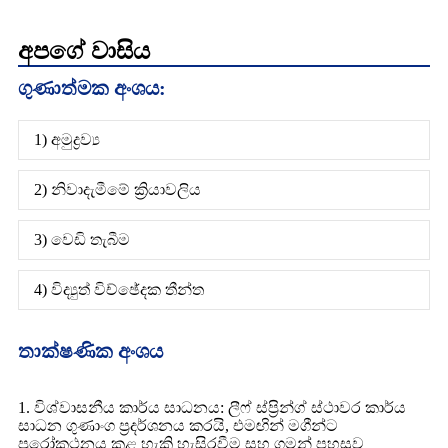
අපගේ වාසිය
ගුණාත්මක අංශය:
1) අමුද්‍රව්‍ය
2) නිවාදැමීමේ ක්‍රියාවලිය
3) වෙඩි තැබීම
4) විද්‍යුත් විච්ඡේදක තීන්ත
තාක්ෂණික අංශය
1. විශ්වාසනීය කාර්ය සාධනය: ලීෆ් ස්ප්‍රින්ග් ස්ථාවර කාර්ය
සාධන ගුණාංග ප්‍රදර්ශනය කරයි, එමඟින් මගීන්ට
පුරෝකථනය කළ හැකි හැසිරවීම සහ ගමන් පහසුව