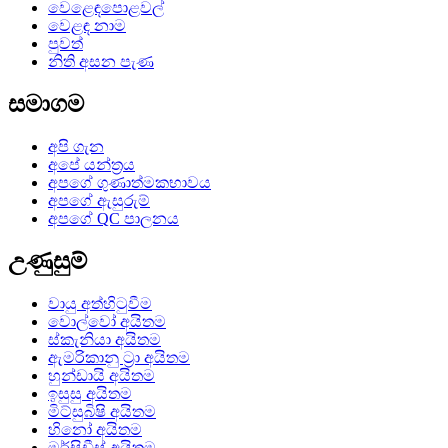
වෙළෙඳපොළවල්
වෙළඳ නාම
පුවත්
නිති අසන පැණ
සමාගම
අපි ගැන
අපේ යන්ත්‍රය
අපගේ ගුණාත්මකභාවය
අපගේ ඇසුරුම්
අපගේ QC පාලනය
උණුසුම්
වායු අත්හිටුවීම
වොල්වෝ අයිතම
ස්කැනියා අයිතම
ඇමරිකානු ට්‍රා අයිතම
හුන්ඩායි අයිතම
ඉසුසු අයිතම
මිට්සුබිෂි අයිතම
හිනෝ අයිතම
මර්සිඩීස් අයිතම