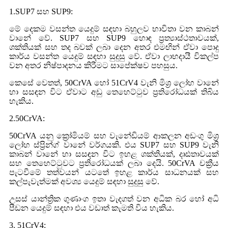
1.SUP7 සහ SUP9:
මේ දෙකම වසන්ත යෙදුම් සඳහා බහුලව භාවිතා වන කාබන්
වානේ වේ. SUP7 සහ SUP9 හොඳ ප්‍රත්‍යාස්ථතාවයක්,
ශක්තියක් සහ තද බවක් ලබා දෙන අතර එමඟින් ඒවා පොදු
කාර්ය වසන්ත යෙදුම් සඳහා සුදුසු වේ. ඒවා ලාභදායී විකල්ප
වන අතර නිෂ්පාදනය කිරීමට සාපේක්ෂව පහසුය.
කෙසේ වෙතත්, 50CrVA හෝ 51CrV4 වැනි මිශ්‍ර ලෝහ වානේ
හා සසඳන විට ඒවාට අඩු තෙහෙට්ටුව ප්‍රතිරෝධයක් තිබිය
හැකිය.
2.50CrVA:
50CrVA යනු ක්‍රෝමියම් සහ වැනේඩියම් ආකලන අඩංගු මිශ්‍ර
ලෝහ ස්ප්‍රින්ග් වානේ වර්ගයකි. එය SUP7 සහ SUP9 වැනි
කාබන් වානේ හා සසඳන විට ඉහළ ශක්තියක්, දෘඪතාවයක්
සහ තෙහෙට්ටුවට ප්‍රතිරෝධයක් ලබා දෙයි. 50CrVA චක්‍රීය
පැටවීමේ තත්වයන් යටතේ ඉහළ කාර්ය සාධනයක් සහ
කල්පැවැත්මක් අවශ්‍ය යෙදුම් සඳහා සුදුසු වේ.
උසස් යාන්ත්‍රික ගුණාංග ඉතා වැදගත් වන අධික බර හෝ අධි
පීඩන යෙදුම් සඳහා එය වඩාත් කැමති විය හැකිය.
3. 51CrV4: