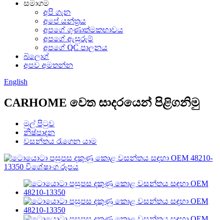
සමාගම
අපි ගැන
අපේ යන්ත්‍රය
අපගේ ගුණාත්මකභාවය
අපගේ ඇසුරුම්
අපගේ QC පාලනය
බ්ලොග්
අපව අමතන්න
English
CARHOME වෙත සාදරයෙන් පිළිගනිමු
මුල් පිටුව
නිෂ්පාදන
වසන්තය රැගෙන යාම