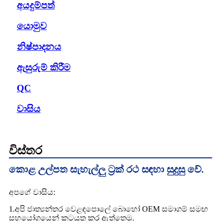
අයදුම්පත්
යොමුව
නිෂ්පාදනය
ඇසුරුම් කිරීම
QC
වාසිය
විස්තර
කොළ උල්පත සැහැල්ලු ට්‍රක් රථ සඳහා සුදුසු වේ.
අපගේ වාසිය:
1.අපි ජාත්‍යන්තර වෙළඳපොලේ බොහෝ OEM සමාගම් සමඟ
සහයෝගයෙන් කටයුතු කර ඇත්තෙමු.