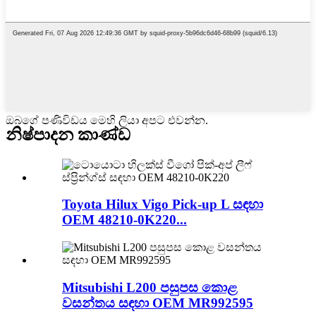
ඔබගේ පණිවිඩය මෙහි ලියා අපට එවන්න.
නිෂ්පාදන කාණ්ඩ
Toyota Hilux Vigo Pick-up L සඳහා
OEM 48210-0K220...
Mitsubishi L200 පසුපස කොළ
වසන්තය සඳහා OEM MR992595