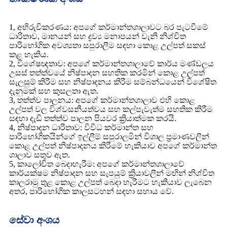
1, අභිරුචිකරණය: අපගේ කර්මාන්තශාලාවට බර පැටවීමේ
ධාරිතාව, මානයන් සහ ද්‍රව්‍ය මනාපයන් වැනි නිශ්චිත
පාරිභෝගික අවශ්‍යතා සපුරාලීම සඳහා කොළ උල්පත් සකස්
කළ හැකිය.
2, විශේෂඥතාව: අපගේ කර්මාන්තශාලාවේ කාර්ය මණ්ඩලය
උසස් තත්ත්වයේ නිෂ්පාදන සහතික කරමින් කොළ උල්පත්
සැලසුම් කිරීම සහ නිෂ්පාදනය කිරීම සම්බන්ධයෙන් විශේෂිත
දැනුමක් සහ කුසලතා ඇත.
3, තත්ත්ව පාලනය: අපගේ කර්මාන්තශාලාව එහි කොළ
උල්පත් වල විශ්වසනීයත්වය සහ කල්පැවැත්ම සහතික කිරීම
සඳහා දැඩි තත්ත්ව පාලන පියවර ක්‍රියාත්මක කරයි.
4, නිෂ්පාදන ධාරිතාව: විවිධ කර්මාන්ත සහ
පාරිභෝගිකයින්ගේ ඉල්ලීම් සපුරාලමින් විශාල ප්‍රමාණවලින්
කොළ උල්පත් නිෂ්පාදනය කිරීමේ හැකියාව අපගේ කර්මාන්ත
ශාලාව සතුව ඇත.
5, කාලෝචිත බෙදාහැරීම: අපගේ කර්මාන්තශාලාවේ
කාර්යක්ෂම නිෂ්පාදන සහ සැපයුම් ක්‍රියාවලීන් මඟින් නිශ්චිත
කාලරාමු තුළ කොළ උල්පත් බෙදා හැරීමට හැකියාව ලැබෙන
අතර, පාරිභෝගික කාලසටහන් සඳහා සහාය වේ.
සේවා අංශය