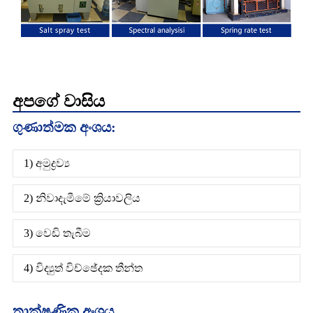
අපගේ වාසිය
ගුණාත්මක අංශය:
1) අමුද්‍රව්‍ය
2) නිවාදැමීමේ ක්‍රියාවලිය
3) වෙඩි තැබීම
4) විද්‍යුත් විච්ඡේදක තීන්ත
තාක්ෂණික අංශය