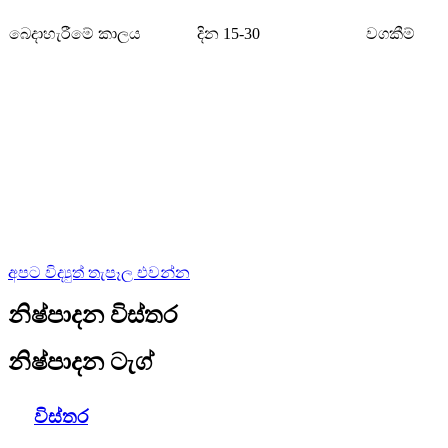
බෙදාහැරීමේ කාලය
දින 15-30
වගකීම්
අපට විද්‍යුත් තැපෑල එවන්න
නිෂ්පාදන විස්තර
නිෂ්පාදන ටැග්
විස්තර