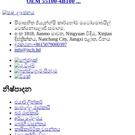
OEM 55100-4B100 ...
සීමාසහිත ජියැන්ග්සි කාර්හෝම් ඔටෝමොබයිල්
ටෙක්නොලොජි සමාගම.
අංක 1818, Jianmo මාවත, Ningyuan වීදිය, Xinjian
දිස්ත්‍රික්කය, Nanchang City, Jiangxi පළාත, චීනය
දුරකථන:+8615079000397
info@jxch.ltd
නිෂ්පාදන
එයාර් ලින්කර්
සැහැල්ලු රාජකාරි
බර රාජකාරි
අර්ධ ට්‍රේලරය
බෝගී වසන්තය
කෘෂිකාර්මික වසන්තය
වායු අත්හිටුවීම