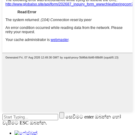
සෙවීමට enter ඔබන්න හෝ
වැසීමට ESC ඔබන්න.