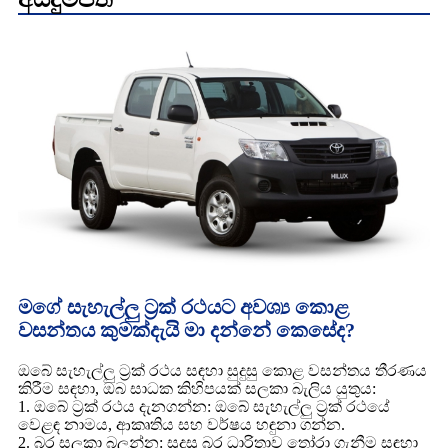
මගේ සැහැල්ලු ට්‍රක් රථයට අවශ්‍ය කොළ
වසන්තය කුමක්දැයි මා දන්නේ කෙසේද?
ඔබේ සැහැල්ලු ට්‍රක් රථය සඳහා සුදුසු කොළ වසන්තය තීරණය
කිරීම සඳහා, ඔබ සාධක කිහිපයක් සලකා බැලිය යුතුය:
1. ඔබේ ට්‍රක් රථය දැනගන්න: ඔබේ සැහැල්ලු ට්‍රක් රථයේ
වෙළඳ නාමය, ආකෘතිය සහ වර්ෂය හඳුනා ගන්න.
2. බර සලකා බලන්න: සුදුසු බර ධාරිතාව තෝරා ගැනීම සඳහා