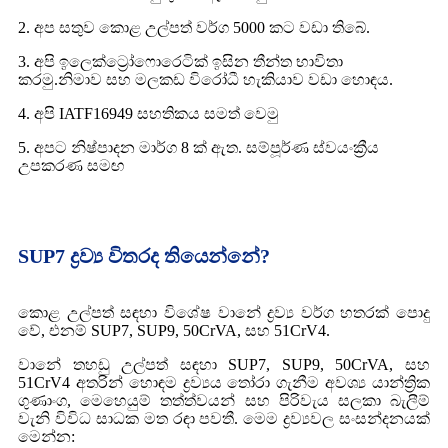
2. අප සතුව කොළ උල්පත් වර්ග 5000 කට වඩා තිබේ.
3. අපි ඉලෙක්ට්‍රෝෆොරෙටික් ඉසින තීන්ත භාවිතා
කරමු.නිමාව සහ මලකඩ විරෝධී හැකියාව වඩා හොඳය.
4. අපි IATF16949 සහතිකය සමත් වෙමු
5. අපට නිෂ්පාදන මාර්ග 8 ක් ඇත. සම්පූර්ණ ස්වයංක්‍රීය
උපකරණ සමඟ
SUP7 ද්‍රව්‍ය විතරද තියෙන්නේ?
කොළ උල්පත් සඳහා විශේෂ වානේ ද්‍රව්‍ය වර්ග හතරක් පොදු
වේ, එනම් SUP7, SUP9, 50CrVA, සහ 51CrV4.
වානේ තහඩු උල්පත් සඳහා SUP7, SUP9, 50CrVA, සහ
51CrV4 අතරින් හොඳම ද්‍රව්‍යය තෝරා ගැනීම අවශ්‍ය යාන්ත්‍රික
ගුණාංග, මෙහෙයුම් තත්ත්වයන් සහ පිරිවැය සලකා බැලීම්
වැනි විවිධ සාධක මත රඳා පවතී. මෙම ද්‍රව්‍යවල සංසන්දනයක්
මෙන්න: