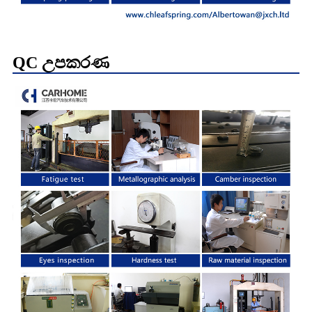
QC උපකරණ