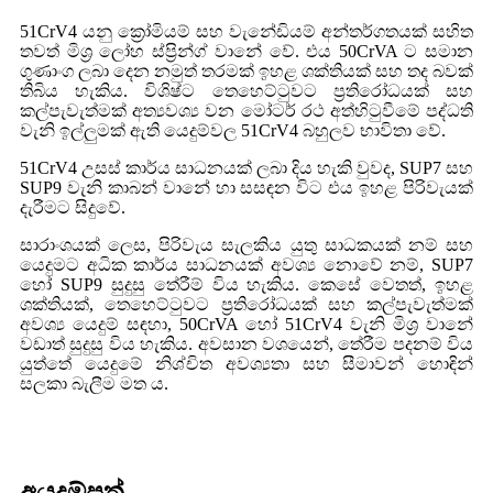
51CrV4 යනු ක්‍රෝමියම් සහ වැනේඩියම් අන්තර්ගතයක් සහිත
තවත් මිශ්‍ර ලෝහ ස්ප්‍රින්ග් වානේ වේ. එය 50CrVA ට සමාන
ගුණාංග ලබා දෙන නමුත් තරමක් ඉහළ ශක්තියක් සහ තද බවක්
තිබිය හැකිය. විශිෂ්ට තෙහෙට්ටුවට ප්‍රතිරෝධයක් සහ
කල්පැවැත්මක් අත්‍යවශ්‍ය වන මෝටර් රථ අත්හිටුවීමේ පද්ධති
වැනි ඉල්ලුමක් ඇති යෙදුම්වල 51CrV4 බහුලව භාවිතා වේ.
51CrV4 උසස් කාර්ය සාධනයක් ලබා දිය හැකි වුවද, SUP7 සහ
SUP9 වැනි කාබන් වානේ හා සසඳන විට එය ඉහළ පිරිවැයක්
දැරීමට සිදුවේ.
සාරාංශයක් ලෙස, පිරිවැය සැලකිය යුතු සාධකයක් නම් සහ
යෙදුමට අධික කාර්ය සාධනයක් අවශ්‍ය නොවේ නම්, SUP7
හෝ SUP9 සුදුසු තේරීම් විය හැකිය. කෙසේ වෙතත්, ඉහළ
ශක්තියක්, තෙහෙට්ටුවට ප්‍රතිරෝධයක් සහ කල්පැවැත්මක්
අවශ්‍ය යෙදුම් සඳහා, 50CrVA හෝ 51CrV4 වැනි මිශ්‍ර වානේ
වඩාත් සුදුසු විය හැකිය. අවසාන වශයෙන්, තේරීම පදනම් විය
යුත්තේ යෙදුමේ නිශ්චිත අවශ්‍යතා සහ සීමාවන් හොඳින්
සලකා බැලීම මත ය.
අයදුම්පත්