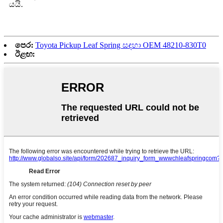
යයි.
පෙර:
Toyota Pickup Leaf Spring සඳහා OEM 48210-830T0
ඊළඟ: