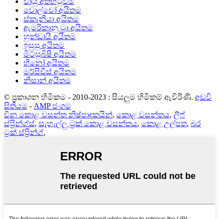
වායු අත්හිටුවීම
වොල්වෝ අයිතම
ස්කැනියා අයිතම
ඇමරිකානු ට්‍රා අයිතම
හුන්ඩායි අයිතම
ඉසුසු අයිතම
මිට්සුබිෂි අයිතම
හිනෝ අයිතම
මර්සිඩීස් අයිතම
නිසාන් අයිතම
© ප්‍රකාශන හිමිකම - 2010-2023 : සියලුම හිමිකම් ඇවිරිණි.
අඩවි
සිතියම
-
AMP ජංගම
චීන කොළ වසන්ත නිෂ්පාදකයින්
,
කොළ වසන්තය
,
ලීෆ්
ස්ප්‍රින්ග්ස්
,
සැහැල්ලු ට්‍රක් කොළ වසන්තය
,
කොළ උල්පත
,
බර
ට්‍රක් ස්ප්‍රින්ග්
,