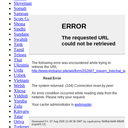
Slovenian
Somali
Samoan
Scots Gaelic
Shona
Sindhi
Sundanese
Swahili
Tajik
Tamil
Telugu
Thai
Ukrainian
Urdu
Uzbek
Vietnamese
Welsh
Xhosa
Yiddish
Yoruba
Zulu
Kinyarwanda
Tatar
Oriya
Turkmen