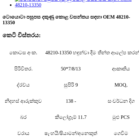
ටොයොටා පසුපස දකුණු කොළ වසන්තය සඳහා OEM 48210-
13350
කෙටි විස්තරය:
කොටස අංක.
48210-13350 හඳුන්වා දීම
තීන්ත ආලේප කරන
පිරිවිතර.
50*7/8/13
ආකෘතිය
ද්රව්ය
සුපිරි 9
MOQ,
නිදහස් ආරුක්කුව
138 -
සංවර්ධන දිග
බර
කිලෝග්‍රෑම් 11.7
මුළු PCS
වරාය
ෂැංහයි/ෂියාමන්/අනෙකුත්
ගෙවීම