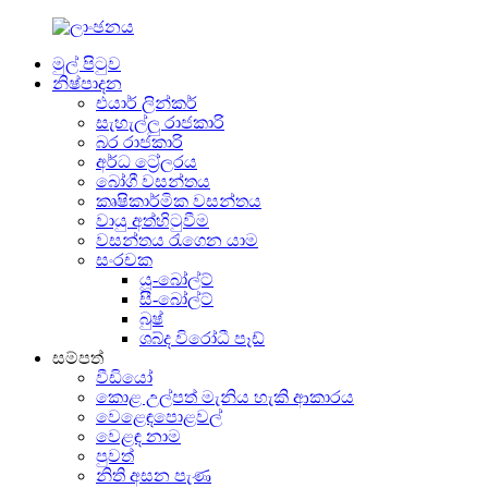
මුල් පිටුව
නිෂ්පාදන
එයාර් ලින්කර්
සැහැල්ලු රාජකාරි
බර රාජකාරි
අර්ධ ට්‍රේලරය
බෝගී වසන්තය
කෘෂිකාර්මික වසන්තය
වායු අත්හිටුවීම
වසන්තය රැගෙන යාම
සංරචක
යූ-බෝල්ට්
සී-බෝල්ට්
බුෂ්
ශබ්ද විරෝධී පෑඩ්
සම්පත්
වීඩියෝ
කොළ උල්පත් මැනිය හැකි ආකාරය
වෙළෙඳපොළවල්
වෙළඳ නාම
පුවත්
නිති අසන පැණ