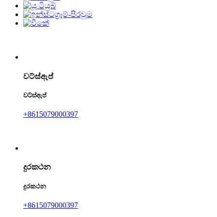
වට්ස්ඇප්
වට්ස්ඇප්
+8615079000397
දුරකථන
දුරකථන
+8615079000397