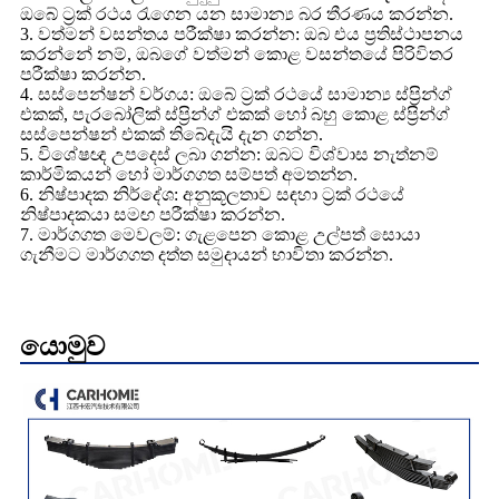
ඔබේ ට්‍රක් රථය රැගෙන යන සාමාන්‍ය බර තීරණය කරන්න.
3. වත්මන් වසන්තය පරීක්ෂා කරන්න: ඔබ එය ප්‍රතිස්ථාපනය
කරන්නේ නම්, ඔබගේ වත්මන් කොළ වසන්තයේ පිරිවිතර
පරීක්ෂා කරන්න.
4. සස්පෙන්ෂන් වර්ගය: ඔබේ ට්‍රක් රථයේ සාමාන්‍ය ස්ප්‍රින්ග්
එකක්, පැරබෝලික් ස්ප්‍රින්ග් එකක් හෝ බහු කොළ ස්ප්‍රින්ග්
සස්පෙන්ෂන් එකක් තිබේදැයි දැන ගන්න.
5. විශේෂඥ උපදෙස් ලබා ගන්න: ඔබට විශ්වාස නැත්නම්
කාර්මිකයන් හෝ මාර්ගගත සම්පත් අමතන්න.
6. නිෂ්පාදක නිර්දේශ: අනුකූලතාව සඳහා ට්‍රක් රථයේ
නිෂ්පාදකයා සමඟ පරීක්ෂා කරන්න.
7. මාර්ගගත මෙවලම්: ගැළපෙන කොළ උල්පත් සොයා
ගැනීමට මාර්ගගත දත්ත සමුදායන් භාවිතා කරන්න.
යොමුව