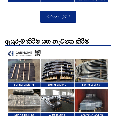
මනින හැටි!!!
ඇසුරුම් කිරීම සහ නැව්ගත කිරීම