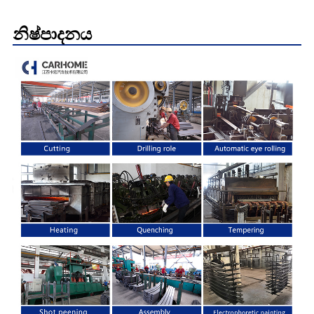
නිෂ්පාදනය