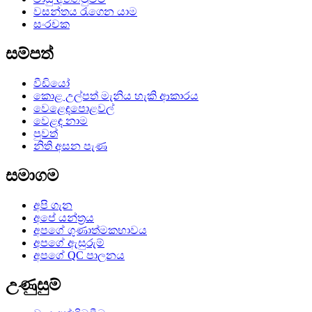
වසන්තය රැගෙන යාම
සංරචක
සම්පත්
වීඩියෝ
කොළ උල්පත් මැනිය හැකි ආකාරය
වෙළෙඳපොළවල්
වෙළඳ නාම
පුවත්
නිති අසන පැණ
සමාගම
අපි ගැන
අපේ යන්ත්‍රය
අපගේ ගුණාත්මකභාවය
අපගේ ඇසුරුම්
අපගේ QC පාලනය
උණුසුම්