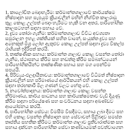
1, කාලෝචිත බෙදාහැරීම: කර්මාන්තශාලාවේ කාර්යක්ෂම
නිෂ්පාදන සහ සැපයුම් ක්‍රියාවලීන් මඟින් නිශ්චිත කාලරාමු
තුළ කොළ උල්පත් බෙදා හැරීමට හැකි වන අතර, පාරිභෝගික
කාලසටහන් සඳහා සහාය වේ.
2, ද්‍රව්‍ය තෝරා ගැනීම: කර්මාන්තශාලාව විවිධ අවශ්‍යතා
සපුරාලන ඉහළ ශක්තියක් සහිත වානේ, සංයුක්ත ද්‍රව්‍ය සහ
අනෙකුත් මිශ්‍ර ලෝහ ඇතුළුව කොළ උල්පත් සඳහා ද්‍රව්‍ය විකල්ප
රාශියක් ඉදිරිපත් කරයි.
3, තාක්ෂණික සහාය: කර්මාන්ත ශාලාව කොළ වසන්ත තෝරා
ගැනීම, ස්ථාපනය කිරීම සහ නඩත්තු කිරීම සම්බන්ධයෙන්
පාරිභෝගිකයින්ට තාක්ෂණික සහාය සහ මග පෙන්වීම
සපයයි.
4, පිරිවැය-ඵලදායීතාවය: කර්මාන්තශාලාවේ විධිමත් නිෂ්පාදන
ක්‍රියාවලීන් සහ පරිමාණයේ ආර්ථිකයන් එහි කොළ උල්පත්
සඳහා තරඟකාරී මිල ගණන් වලට හේතු වේ.
5, නවෝත්පාදනය: කර්මාන්ත ශාලාව කොළ වසන්ත
නිර්මාණය, කාර්ය සාධනය සහ කාර්යක්ෂමතාව වැඩි දියුණු
කිරීම සඳහා පර්යේෂණ සහ සංවර්ධනය සඳහා අඛණ්ඩව
ආයෝජනය කරයි.
6, පාරිභෝගික සේවය: විමසීම් විසඳීමට, සහාය ලබා දීමට සහ
එහි කොළ වසන්ත නිෂ්පාදන සහ සේවාවන් පිළිබඳව සමස්ත
තෘප්තිය සහතික කිරීමට කර්මාන්ත ශාලාව ප්‍රතිචාරාත්මක සහ
සහාය දක්වන පාරිභෝගික සේවා කණ්ඩායමක් පවත්වාගෙන