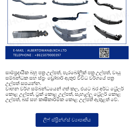
සාම්ප්‍රදායික බහු පත්‍ර උල්පත්, පැරබෝලික් පත්‍ර උල්පත්, වායු
සම්බන්ධක සහ ස්ප්‍රං ඩ්‍රෝබාර් ඇතුළු විවිධ වර්ගයේ පත්‍ර
උල්පත් සපයන්න.
වාහන වර්ග සම්බන්ධයෙන් ගත් කල, එයට බර අර්ධ ට්‍රේලර්
කොළ උල්පත්, ට්‍රක් කොළ උල්පත්, සැහැල්ලු ට්‍රේලර් කොළ
උල්පත්, බස් සහ කෘෂිකාර්මික කොළ උල්පත් ඇතුළත් වේ.
ලීෆ් ස්ප්‍රින්ග්ස් ව්‍යාපෘතිය