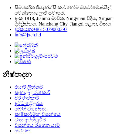
සීමාසහිත ජියැන්ග්සි කාර්හෝම් ඔටෝමොබයිල්
ටෙක්නොලොජි සමාගම.
අංක 1818, Jianmo මාවත, Ningyuan වීදිය, Xinjian
දිස්ත්‍රික්කය, Nanchang City, Jiangxi පළාත, චීනය
දුරකථන:+8615079000397
info@jxch.ltd
නිෂ්පාදන
එයාර් ලින්කර්
සැහැල්ලු රාජකාරි
බර රාජකාරි
අර්ධ ට්‍රේලරය
බෝගී වසන්තය
කෘෂිකාර්මික වසන්තය
වායු අත්හිටුවීම
වසන්තය රැගෙන යාම
සංරචක