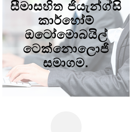
සීමාසහිත ජියැන්ග්සි
කාර්හෝම්
ඔටෝමොබයිල්
ටෙක්නොලොජි
සමාගම.