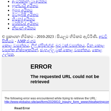
ඇමරිකානු ට්‍රා අයිතම
හුන්ඩායි අයිතම
ඉසුසු අයිතම
මිට්සුබිෂි අයිතම
හිනෝ අයිතම
මර්සිඩීස් අයිතම
නිසාන් අයිතම
© ප්‍රකාශන හිමිකම - 2010-2023 : සියලුම හිමිකම් ඇවිරිණි.
අඩවි
සිතියම
-
AMP ජංගම
කොළ වසන්තය
,
ලීෆ් ස්ප්‍රින්ග්ස්
,
බර ට්‍රක් වසන්තය
,
චීන කොළ
වසන්ත නිෂ්පාදකයින්
,
සැහැල්ලු ට්‍රක් කොළ වසන්තය
,
කොළ
උල්පත
,