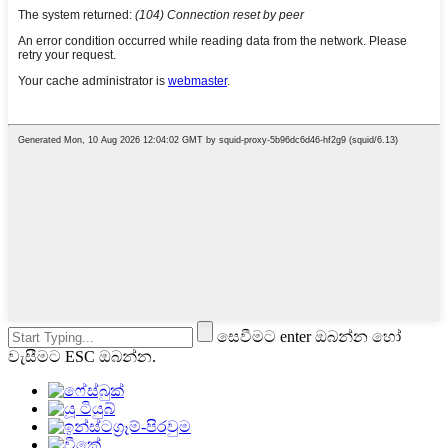
සෙවීමට enter ඔබන්න හෝ
වැසීමට ESC ඔබන්න.