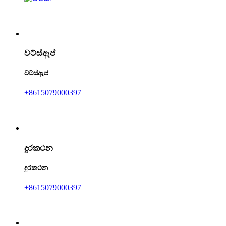
වට්ස්ඇප්
වට්ස්ඇප්
+8615079000397
දුරකථන
දුරකථන
+8615079000397