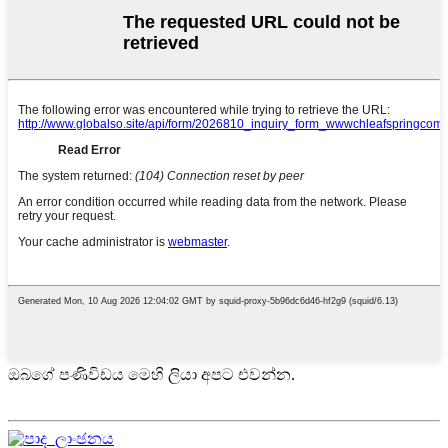
ඔබගේ පණිවිඩය මෙහි ලියා අපට එවන්න.