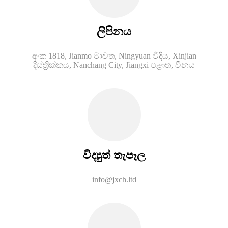
ලිපිනය
අංක 1818, Jianmo මාවත, Ningyuan වීදිය, Xinjian
දිස්ත්‍රික්කය, Nanchang City, Jiangxi පළාත, චීනය
විද්‍යුත් තැපෑල
info@jxch.ltd