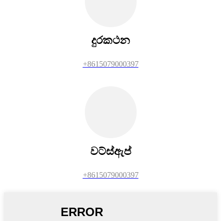
දුරකථන
+8615079000397
වට්ස්ඇප්
+8615079000397