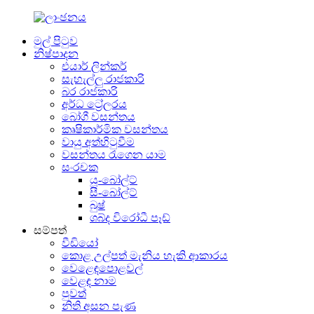
මුල් පිටුව
නිෂ්පාදන
එයාර් ලින්කර්
සැහැල්ලු රාජකාරි
බර රාජකාරි
අර්ධ ට්‍රේලරය
බෝගී වසන්තය
කෘෂිකාර්මික වසන්තය
වායු අත්හිටුවීම
වසන්තය රැගෙන යාම
සංරචක
යූ-බෝල්ට්
සී-බෝල්ට්
බුෂ්
ශබ්ද විරෝධී පෑඩ්
සම්පත්
වීඩියෝ
කොළ උල්පත් මැනිය හැකි ආකාරය
වෙළෙඳපොළවල්
වෙළඳ නාම
පුවත්
නිති අසන පැණ