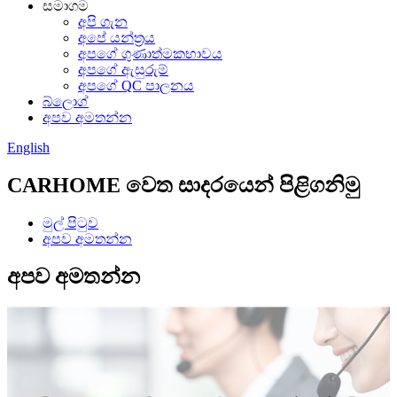
සමාගම
අපි ගැන
අපේ යන්ත්‍රය
අපගේ ගුණාත්මකභාවය
අපගේ ඇසුරුම්
අපගේ QC පාලනය
බ්ලොග්
අපව අමතන්න
English
CARHOME වෙත සාදරයෙන් පිළිගනිමු
මුල් පිටුව
අපව අමතන්න
අපව අමතන්න