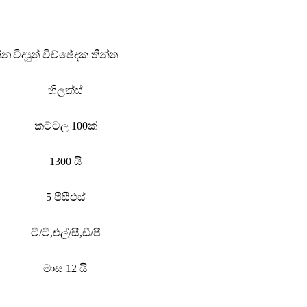
්න
විද්‍යුත් විච්ඡේදක තීන්ත
හිලක්ස්
කට්ටල 100ක්
1300 යි
5 පීසීඑස්
ටී/ටී,එල්/සී,ඩී/පී
මාස 12 යි