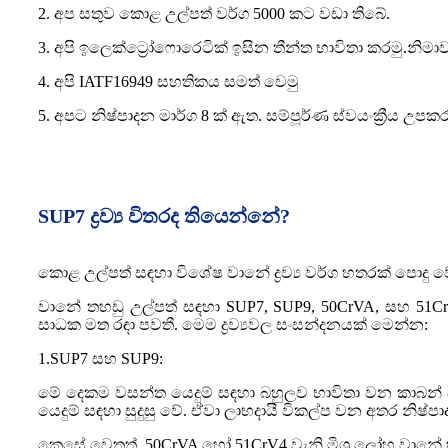
2. අප සතුව කොළ උල්පත් වර්ග 5000 කට වඩා තිබේ.
3. අපි ඉලෙක්ට්‍රෝෆොරෙටික් ඉසින තීන්ත භාවිතා කරමු.න
4. අපි IATF16949 සහතිකය සමත් වෙමු
5. අපට නිෂ්පාදන මාර්ග 8 ක් ඇත. සම්පූර්ණ ස්වයංක්‍රීය උ
SUP7 ද්‍රව්‍ය විතරද තියෙන්නේ?
කොළ උල්පත් සඳහා විශේෂ වානේ ද්‍රව්‍ය වර්ග හතරක් පොදු 
වානේ තහඩු උල්පත් සඳහා SUP7, SUP9, 50CrVA, සහ 51CrV4 
සාධක මත රඳා පවතී. මෙම ද්‍රව්‍යවල සංසන්දනයක් මෙන්න:
1.SUP7 සහ SUP9:
මේ දෙකම වසන්ත යෙදුම් සඳහා බහුලව භාවිතා වන කාබන් ව
යෙදුම් සඳහා සුදුසු වේ. ඒවා ලාභදායී විකල්ප වන අතර නිෂ
කෙසේ වෙතත්, 50CrVA හෝ 51CrV4 වැනි මිශ්‍ර ලෝහ වානේ හ