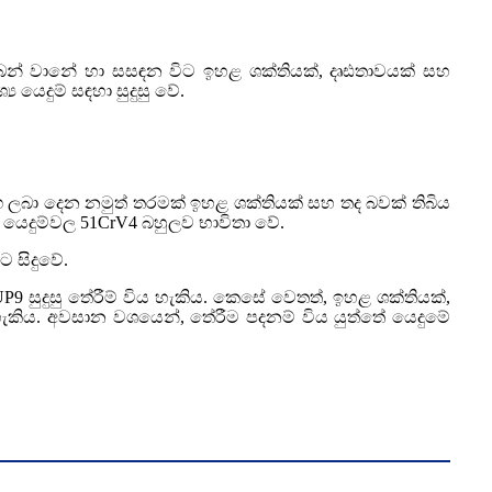
 කාබන් වානේ හා සසඳන විට ඉහළ ශක්තියක්, දෘඪතාවයක් සහ
යෙදුම් සඳහා සුදුසු වේ.
ාංග ලබා දෙන නමුත් තරමක් ඉහළ ශක්තියක් සහ තද බවක් තිබිය
ති යෙදුම්වල 51CrV4 බහුලව භාවිතා වේ.
 සිදුවේ.
 සුදුසු තේරීම් විය හැකිය. කෙසේ වෙතත්, ඉහළ ශක්තියක්,
ිය හැකිය. අවසාන වශයෙන්, තේරීම පදනම් විය යුත්තේ යෙදුමේ