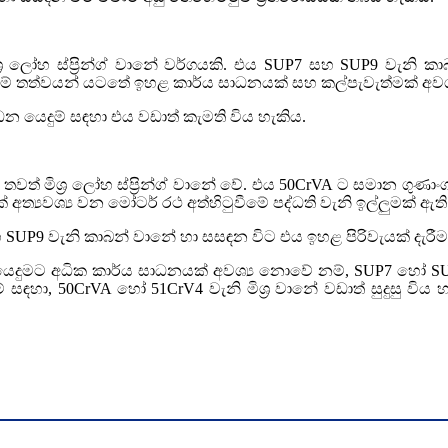
්‍ර ලෝහ ස්ප්‍රින්ග් වානේ වර්ගයකි. එය SUP7 සහ SUP9 වැනි
ීමේ තත්වයන් යටතේ ඉහළ කාර්ය සාධනයක් සහ කල්පැවැත්මක් අවශ්‍ය 
ීඩන යෙදුම් සඳහා එය වඩාත් කැමති විය හැකිය.
තවත් මිශ්‍ර ලෝහ ස්ප්‍රින්ග් වානේ වේ. එය 50CrVA ට සමාන ගුණ
් අත්‍යවශ්‍ය වන මෝටර් රථ අත්හිටුවීමේ පද්ධති වැනි ඉල්ලුමක් ඇ
 SUP9 වැනි කාබන් වානේ හා සසඳන විට එය ඉහළ පිරිවැයක් දැරීමට
යෙදුමට අධික කාර්ය සාධනයක් අවශ්‍ය නොවේ නම්, SUP7 හෝ SUP9
් සඳහා, 50CrVA හෝ 51CrV4 වැනි මිශ්‍ර වානේ වඩාත් සුදුසු ව