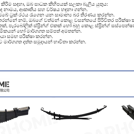
 කිරීම සඳහා, ඔබ සාධක කිහිපයක් සලකා බැලිය යුතුය:
වෙළඳ නාමය, ආකෘතිය සහ වර්ෂය හඳුනා ගන්න.
 ඔබේ ට්‍රක් රථය රැගෙන යන සාමාන්‍ය බර තීරණය කරන්න.
ය කරන්නේ නම්, ඔබගේ වත්මන් කොළ වසන්තයේ පිරිවිතර පරීක්ෂා
 එකක්, පැරබෝලික් ස්ප්‍රින්ග් එකක් හෝ බහු කොළ ස්ප්‍රින්ග් සස්පෙන
ර්මිකයන් හෝ මාර්ගගත සම්පත් අමතන්න.
ාදකයා සමඟ පරීක්ෂා කරන්න.
මාර්ගගත දත්ත සමුදායන් භාවිතා කරන්න.