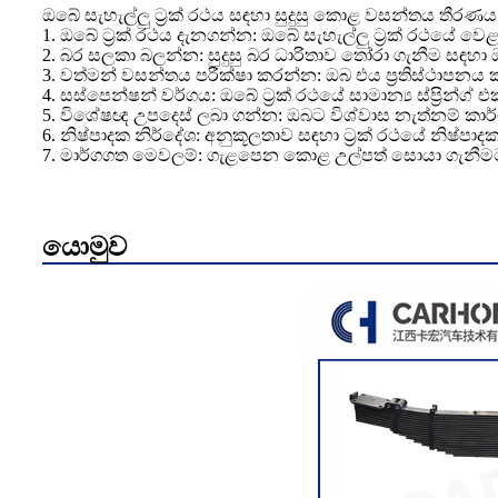
ඔබේ සැහැල්ලු ට්‍රක් රථය සඳහා සුදුසු කොළ වසන්තය තීරණය
1. ඔබේ ට්‍රක් රථය දැනගන්න: ඔබේ සැහැල්ලු ට්‍රක් රථයේ 
2. බර සලකා බලන්න: සුදුසු බර ධාරිතාව තෝරා ගැනීම සඳහා
3. වත්මන් වසන්තය පරීක්ෂා කරන්න: ඔබ එය ප්‍රතිස්ථාපන
4. සස්පෙන්ෂන් වර්ගය: ඔබේ ට්‍රක් රථයේ සාමාන්‍ය ස්ප්‍රින්ග්
5. විශේෂඥ උපදෙස් ලබා ගන්න: ඔබට විශ්වාස නැත්නම් කා
6. නිෂ්පාදක නිර්දේශ: අනුකූලතාව සඳහා ට්‍රක් රථයේ නිෂ්ප
7. මාර්ගගත මෙවලම්: ගැළපෙන කොළ උල්පත් සොයා ගැනීමට 
යොමුව