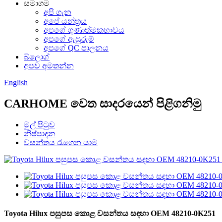
සමාගම
අපි ගැන
අපේ යන්ත්‍රය
අපගේ ගුණාත්මකභාවය
අපගේ ඇසුරුම්
අපගේ QC පාලනය
බ්ලොග්
අපව අමතන්න
English
CARHOME වෙත සාදරයෙන් පිළිගනිමු
මුල් පිටුව
නිෂ්පාදන
වසන්තය රැගෙන යාම
Toyota Hilux පසුපස කොළ වසන්තය සඳහා OEM 48210-0K251