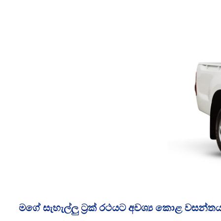
මගේ සැහැල්ලු ට්‍රක් රථයට අවශ්‍ය කොළ වසන්ත