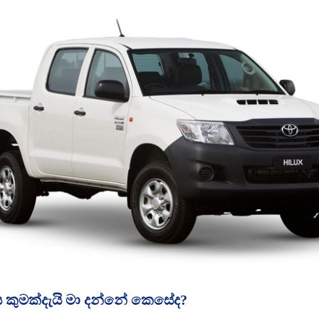
ය කුමක්දැයි මා දන්නේ කෙසේද?