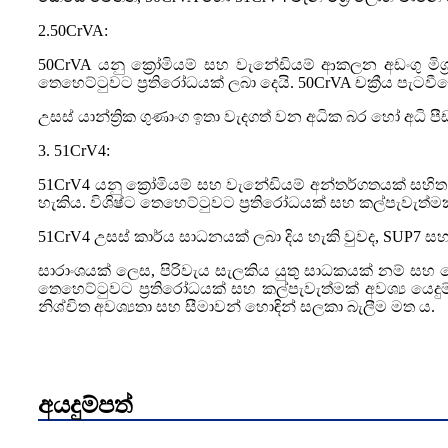
2.50CrVA:
50CrVA යනු ක්‍රෝමියම් සහ වැනේඩියම් ආකලන අඩංගු මිශ
තෙහෙට්ටුවට ප්‍රතිරෝධයක් ලබා දෙයි. 50CrVA චක්‍රීය පැටව
උසස් යාන්ත්‍රික ගුණාංග ඉතා වැදගත් වන අධික බර හෝ අධි ප
3. 51CrV4:
51CrV4 යනු ක්‍රෝමියම් සහ වැනේඩියම් අන්තර්ගතයක් සහිත 
හැකිය. විශිෂ්ට තෙහෙට්ටුවට ප්‍රතිරෝධයක් සහ කල්පැවැත්මක
51CrV4 උසස් කාර්ය සාධනයක් ලබා දිය හැකි වුවද, SUP7 සහ
සාරාංශයක් ලෙස, පිරිවැය සැලකිය යුතු සාධකයක් නම් සහ 
තෙහෙට්ටුවට ප්‍රතිරෝධයක් සහ කල්පැවැත්මක් අවශ්‍ය යෙදුම
නිශ්චිත අවශ්‍යතා සහ සීමාවන් හොඳින් සලකා බැලීම මත ය.
අයදුම්පත්