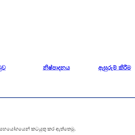
ුව
නිෂ්පාදනය
ඇසුරුම් කිරීම
 සහයෝගයෙන් කටයුතු කර ඇත්තෙමු.