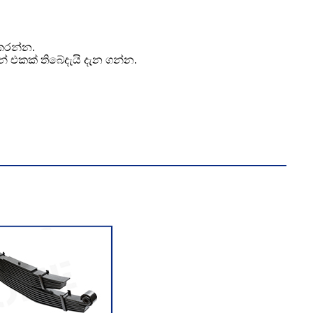
 කරන්න.
්ෂන් එකක් තිබේදැයි දැන ගන්න.