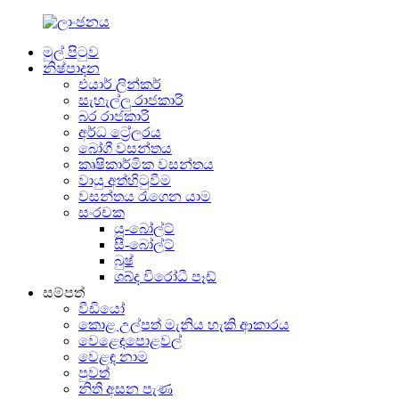
මුල් පිටුව
නිෂ්පාදන
එයාර් ලින්කර්
සැහැල්ලු රාජකාරි
බර රාජකාරි
අර්ධ ට්‍රේලරය
බෝගී වසන්තය
කෘෂිකාර්මික වසන්තය
වායු අත්හිටුවීම
වසන්තය රැගෙන යාම
සංරචක
යූ-බෝල්ට්
සී-බෝල්ට්
බුෂ්
ශබ්ද විරෝධී පෑඩ්
සම්පත්
වීඩියෝ
කොළ උල්පත් මැනිය හැකි ආකාරය
වෙළෙඳපොළවල්
වෙළඳ නාම
පුවත්
නිති අසන පැණ