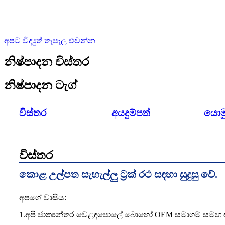
අපට විද්‍යුත් තැපෑල එවන්න
නිෂ්පාදන විස්තර
නිෂ්පාදන ටැග්
විස්තර
අයදුම්පත්
යොම
විස්තර
කොළ උල්පත සැහැල්ලු ට්‍රක් රථ සඳහා සුදුසු වේ.
අපගේ වාසිය:
1.අපි ජාත්‍යන්තර වෙළඳපොලේ බොහෝ OEM සමාගම් සමඟ