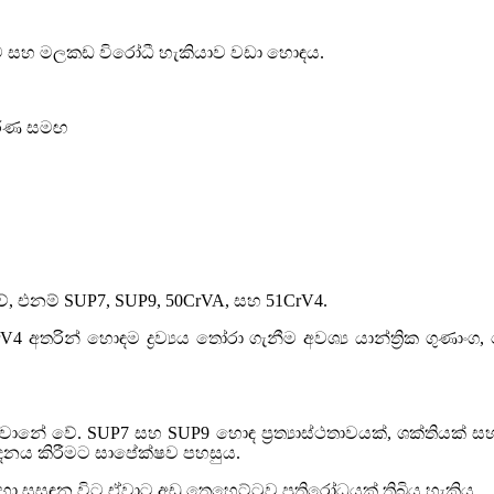
ිමාව සහ මලකඩ විරෝධී හැකියාව වඩා හොඳය.
පකරණ සමඟ
වේ, එනම් SUP7, SUP9, 50CrVA, සහ 51CrV4.
අතරින් හොඳම ද්‍රව්‍යය තෝරා ගැනීම අවශ්‍ය යාන්ත්‍රික ගුණාංග,
ානේ වේ. SUP7 සහ SUP9 හොඳ ප්‍රත්‍යාස්ථතාවයක්, ශක්තියක් 
්පාදනය කිරීමට සාපේක්ෂව පහසුය.
ා සසඳන විට ඒවාට අඩු තෙහෙට්ටුව ප්‍රතිරෝධයක් තිබිය හැකිය.