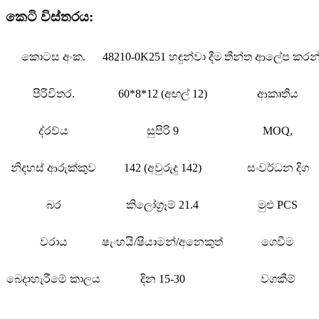
කෙටි විස්තරය:
කොටස අංක.
48210-0K251 හඳුන්වා දීම
තීන්ත ආලේප කරන
පිරිවිතර.
60*8*12 (අඟල් 12)
ආකෘතිය
ද්රව්ය
සුපිරි 9
MOQ,
නිදහස් ආරුක්කුව
142 (අවුරුදු 142)
සංවර්ධන දිග
බර
කිලෝග්‍රෑම් 21.4
මුළු PCS
වරාය
ෂැංහයි/ෂියාමන්/අනෙකුත්
ගෙවීම
බෙදාහැරීමේ කාලය
දින 15-30
වගකීම්