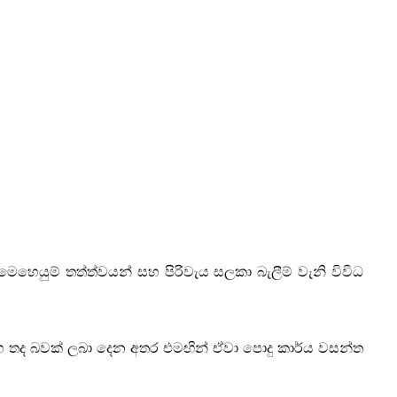
 මෙහෙයුම් තත්ත්වයන් සහ පිරිවැය සලකා බැලීම් වැනි විවිධ
සහ තද බවක් ලබා දෙන අතර එමඟින් ඒවා පොදු කාර්ය වසන්ත