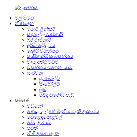
මුල් පිටුව
නිෂ්පාදන
එයාර් ලින්කර්
සැහැල්ලු රාජකාරි
බර රාජකාරි
අර්ධ ට්‍රේලරය
බෝගී වසන්තය
කෘෂිකාර්මික වසන්තය
වායු අත්හිටුවීම
වසන්තය රැගෙන යාම
සංරචක
යූ-බෝල්ට්
සී-බෝල්ට්
බුෂ්
ශබ්ද විරෝධී පෑඩ්
සම්පත්
වීඩියෝ
කොළ උල්පත් මැනිය හැකි ආකාරය
වෙළෙඳපොළවල්
වෙළඳ නාම
පුවත්
නිති අසන පැණ