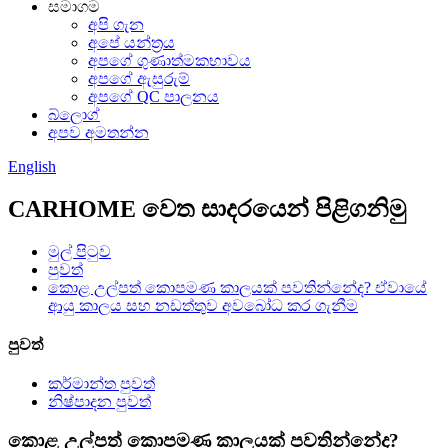
සමාගම
අපි ගැන
අපේ යන්ත්‍රය
අපගේ ගුණාත්මකභාවය
අපගේ ඇසුරුම්
අපගේ QC පාලනය
බ්ලොග්
අපව අමතන්න
English
CARHOME වෙත සාදරයෙන් පිළිගනිමු
මුල් පිටුව
පුවත්
කොළ උල්පත් කොපමණ කාලයක් පවතින්නේද? ඒවායේ
ආයු කාලය සහ නඩත්තුව අවබෝධ කර ගැනීම
පුවත්
කර්මාන්ත පුවත්
නිෂ්පාදන පුවත්
කොළ උල්පත් කොපමණ කාලයක් පවතින්නේද?