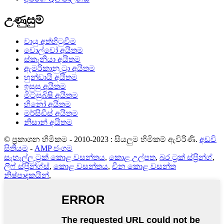
උණුසුම්
වායු අත්හිටුවීම
වොල්වෝ අයිතම
ස්කැනියා අයිතම
ඇමරිකානු ට්‍රා අයිතම
හුන්ඩායි අයිතම
ඉසුසු අයිතම
මිට්සුබිෂි අයිතම
හිනෝ අයිතම
මර්සිඩීස් අයිතම
නිසාන් අයිතම
© ප්‍රකාශන හිමිකම - 2010-2023 : සියලුම හිමිකම් ඇවිරිණි.
අඩවි
සිතියම
-
AMP ජංගම
සැහැල්ලු ට්‍රක් කොළ වසන්තය
,
කොළ උල්පත
,
බර ට්‍රක් ස්ප්‍රින්ග්
,
ලීෆ් ස්ප්‍රින්ග්ස්
,
කොළ වසන්තය
,
චීන කොළ වසන්ත
නිෂ්පාදකයින්
,