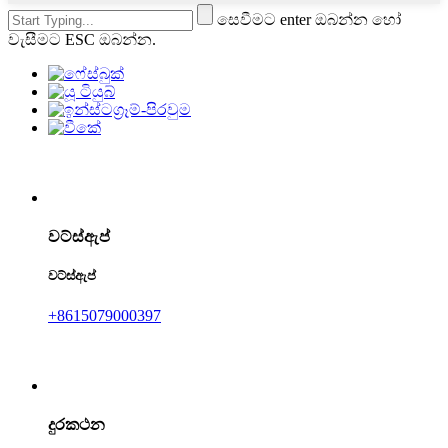
සෙවීමට enter ඔබන්න හෝ
වැසීමට ESC ඔබන්න.
වට්ස්ඇප්
වට්ස්ඇප්
+8615079000397
දුරකථන