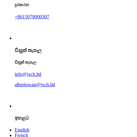
දුරකථන
+8615079000397
විද්‍යුත් තැපෑල
විද්‍යුත් තැපෑල
info@jxch.ltd
albertowan@jxch.ltd
ඉහළට
English
French