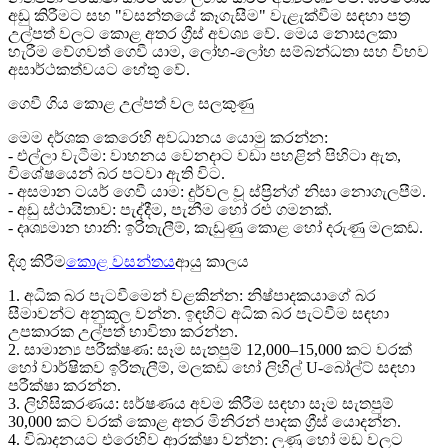
අඩු කිරීමට සහ "වසන්තයේ කෑගැසීම" වැළැක්වීම සඳහා පත්‍ර
උල්පත් වලට කොළ අතර ග්‍රීස් අවශ්‍ය වේ. මෙය නොසලකා
හැරීම වේගවත් ගෙවී යාම, ලෝහ-ලෝහ සම්බන්ධතා සහ විභව
අසාර්ථකත්වයට හේතු වේ.
ගෙවී ගිය කොළ උල්පත් වල සලකුණු
මෙම දර්ශක කෙරෙහි අවධානය යොමු කරන්න:
- එල්ලා වැටීම: වාහනය වෙනදාට වඩා පහළින් පිහිටා ඇත,
විශේෂයෙන් බර පටවා ඇති විට.
- අසමාන ටයර් ගෙවී යාම: දුර්වල වූ ස්ප්‍රින්ග් නිසා නොගැලපීම.
- අඩු ස්ථායිතාව: පැද්දීම, පැනීම හෝ රළු ගමනක්.
- දෘශ්‍යමාන හානි: ඉරිතැලීම්, කැඩුණු කොළ හෝ දරුණු මලකඩ.
දිගු කිරීම
කොළ වසන්තය
ආයු කාලය
1. අධික බර පැටවීමෙන් වළකින්න: නිෂ්පාදකයාගේ බර
සීමාවන්ට අනුකූල වන්න. ඉඳහිට අධික බර පැටවීම සඳහා
උපකාරක උල්පත් භාවිතා කරන්න.
2. සාමාන්‍ය පරීක්ෂණ: සෑම සැතපුම් 12,000–15,000 කට වරක්
හෝ වාර්ෂිකව ඉරිතැලීම්, මලකඩ හෝ ලිහිල් U-බෝල්ට් සඳහා
පරීක්ෂා කරන්න.
3. ලිහිසිකරණය: ඝර්ෂණය අවම කිරීම සඳහා සෑම සැතපුම්
30,000 කට වරක් කොළ අතර මිනිරන් පාදක ග්‍රීස් යොදන්න.
4. විඛාදනයට එරෙහිව ආරක්ෂා වන්න: ලුණු හෝ මඩ වලට