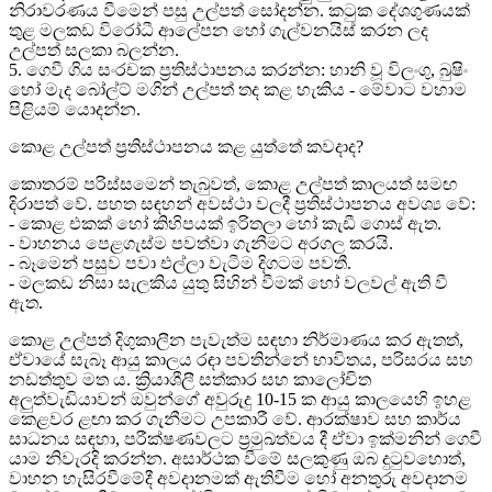
නිරාවරණය වීමෙන් පසු උල්පත් සෝදන්න. කටුක දේශගුණයක්
තුළ මලකඩ විරෝධී ආලේපන හෝ ගැල්වනයිස් කරන ලද
උල්පත් සලකා බලන්න.
5. ගෙවී ගිය සංරචක ප්‍රතිස්ථාපනය කරන්න: හානි වූ විලංගු, බුෂිං
හෝ මැද බෝල්ට් මගින් උල්පත් තද කළ හැකිය - මේවාට වහාම
පිළියම් යොදන්න.
කොළ උල්පත් ප්‍රතිස්ථාපනය කළ යුත්තේ කවදාද?
කොතරම් පරිස්සමෙන් තැබුවත්, කොළ උල්පත් කාලයත් සමඟ
දිරාපත් වේ. පහත සඳහන් අවස්ථා වලදී ප්‍රතිස්ථාපනය අවශ්‍ය වේ:
- කොළ එකක් හෝ කිහිපයක් ඉරිතලා හෝ කැඩී ගොස් ඇත.
- වාහනය පෙළගැස්ම පවත්වා ගැනීමට අරගල කරයි.
- බෑමෙන් පසුව පවා එල්ලා වැටීම දිගටම පවතී.
- මලකඩ නිසා සැලකිය යුතු සිහින් වීමක් හෝ වලවල් ඇති වී
ඇත.
කොළ උල්පත් දිගුකාලීන පැවැත්ම සඳහා නිර්මාණය කර ඇතත්,
ඒවායේ සැබෑ ආයු කාලය රඳා පවතින්නේ භාවිතය, පරිසරය සහ
නඩත්තුව මත ය. ක්‍රියාශීලී සත්කාර සහ කාලෝචිත
අලුත්වැඩියාවන් ඔවුන්ගේ අවුරුදු 10-15 ක ආයු කාලයෙහි ඉහළ
කෙළවර ළඟා කර ගැනීමට උපකාරී වේ. ආරක්ෂාව සහ කාර්ය
සාධනය සඳහා, පරීක්ෂණවලට ප්‍රමුඛත්වය දී ඒවා ඉක්මනින් ගෙවී
යාම නිවැරදි කරන්න. අසාර්ථක වීමේ සලකුණු ඔබ දුටුවහොත්,
වාහන හැසිරවීමේදී අවදානමක් ඇතිවීම හෝ අනතුරු අවදානම