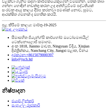
වළක්වා ගැනීම සඳහා කාර්මිකයෙකුගෙන් විමසන්න. මතක තබා
ගන්න: හොඳින් නඩත්තු කරන ලද අත්හිටුවීමේ පද්ධතියක්
සංරචක ආයු කාලය දීර්ඝ කරනවා පමණක් නොව, සුමට,
ආරක්ෂිත ගමනක් ද සහතික කරයි.
පළ කිරීමේ කාලය: මාර්තු-19-2025
සීමාසහිත ජියැන්ග්සි කාර්හෝම් ඔටෝමොබයිල්
ටෙක්නොලොජි සමාගම.
අංක 1818, Jianmo මාවත, Ningyuan වීදිය, Xinjian
දිස්ත්‍රික්කය, Nanchang City, Jiangxi පළාත, චීනය
දුරකථන:+8615079000397
info@jxch.ltd
නිෂ්පාදන
එයාර් ලින්කර්
සැහැල්ලු රාජකාරි