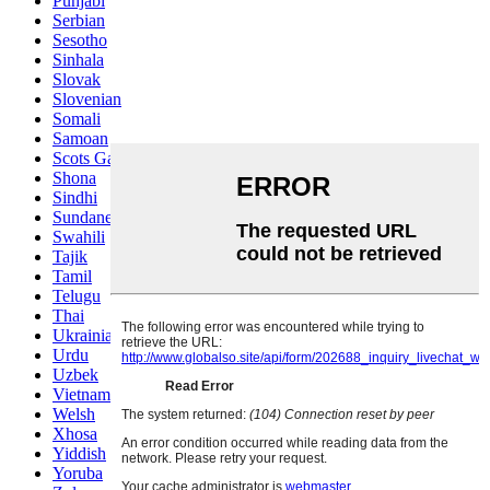
Punjabi
Serbian
Sesotho
Sinhala
Slovak
Slovenian
Somali
Samoan
Scots Gaelic
Shona
Sindhi
Sundanese
Swahili
Tajik
Tamil
Telugu
Thai
Ukrainian
Urdu
Uzbek
Vietnamese
Welsh
Xhosa
Yiddish
Yoruba