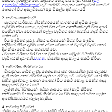
පත්වීම, ඉරිතැලීම් හෝ කැඩීමට හේතු විය හැක. OEM (
මුල්
උපකරණ නිෂ්පාදකයා
) දැඩි තත්ත්ව පාලනය හේතුවෙන් කොටස්
බොහෝ විට අලෙවියෙන් පසු විකල්ප අභිබවා යයි.
2. භාවිත කොන්දේසි
- පැටවුම් ධාරිතාව: නිරන්තරයෙන් වාහනයක් අධික ලෙස
පැටවීම නිසා කොළ උල්පත් මත අධික ආතතියක් ඇති වන අතර
එමඟින් ඒවා වේගයෙන් එල්ලා වැටීමට හෝ ආතතිය නැති වීමට
හේතු වේ.
- රිය පැදවීමේ පුරුදු: නිතර මාර්ගයෙන් පිටත රිය පැදවීම,
හදිසියේ තිරිංග දැමීම හෝ අධික වේගයෙන් වළවල් වලට පහර
දීම නිසා ගෙවී යාම වේගවත් වේ.
- වාහන වර්ගය: බර වාහන ට්‍රක් රථ සහ ට්‍රේලර් මගීන්ට වඩා
වැඩි බරක් දරා ගනී.
වාහන
, වසන්ත ආයු කාලය කෙටි කිරීම.
3. පාරිසරික නිරාවරණය
- විඛාදනය: මාර්ග ලුණු, තෙතමනය සහ රසායනික ද්‍රව්‍ය මලකඩ
ඇති කරන අතර එමඟින් ලෝහය දුර්වල වේ. වෙරළබඩ හෝ හිම
සහිත ප්‍රදේශවල වාහන බොහෝ විට කෙටි කොළ වසන්ත ආයු
කාලයකට මුහුණ දෙයි.
- උෂ්ණත්ව අන්තයන්: අධික තාපයට හෝ කැටි කිරීමේ
තත්වයන්ට දිගු කාලයක් නිරාවරණය වීම කාලයත් සමඟ ලෝහ
අඛණ්ඩතාවයට බලපෑ හැකිය.
4. නඩත්තු පිළිවෙත්
නිතිපතා පරීක්ෂා කිරීම් සහ ලිහිසි කිරීම අත්‍යවශ්‍ය වේ. ඝර්ෂණය