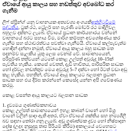
ඒවායේ ආයු කාලය සහ නඩත්තුව අවබෝධ කර
ගැනීම
ලීෆ් ස්ප්‍රින්ග් යනු වාහනයක අත්‍යවශ්‍ය අංගයකි
අත්හිටුවීමේ
පද්ධතිය
, ට්‍රක් රථ, ට්‍රේලර් සහ පැරණි මෝටර් රථ මාදිලිවල
බහුලව දක්නට ලැබේ. ඒවායේ ප්‍රධාන කාර්යභාරය වන්නේ
වාහනයේ බරට සහාය වීම, මාර්ග කම්පන අවශෝෂණය කර
ගැනීම සහ ස්ථාවරත්වය පවත්වා ගැනීමයි. ඒවායේ කල්පැවැත්ම
හොඳින් දන්නා නමුත්, ඒවායේ ආයු කාලය බහු සාධක මත
පදනම්ව සැලකිය යුතු ලෙස වෙනස් වේ. සාමාන්‍යයෙන්,
පරිපූර්ණ තත්වයන් යටතේ කොළ උල්පත් අවුරුදු 10–15ක්
පැවතිය හැකිය. කෙසේ වෙතත්, දැඩි භාවිතය, පාරිසරික සාධක
හෝ දුර්වල නඩත්තුව මෙය අවුරුදු 5–7 දක්වා හෝ ඊටත් වඩා අඩු
කළ හැකිය. පහතින්, ඒවායේ ආයු කාලයට බලපාන ප්‍රධාන
සාධක සහ එය දීර්ඝ කරන්නේ කෙසේද යන්න අපි ගවේෂණය
කරමු.
කොළ වසන්ත ආයු කාලයට බලපාන සාධක
1. ද්‍රව්‍යමය ගුණාත්මකභාවය
කොළ උල්පත් සාමාන්‍යයෙන් ඉහළ කාබන් වානේ හෝ මිශ්‍ර
වානේ වලින් සාදා ඇති අතර, ඒවා ඒවායේ ශක්තිය සහ නම්‍යශීලී
බව සඳහා තෝරා ගනු ලැබේ. අඩු ගුණාත්මක ද්‍රව්‍ය හෝ නිෂ්පාදන
දෝෂ (උදා: නුසුදුසු තාප පිරියම් කිරීම) අකාලයේ වෙහෙසට