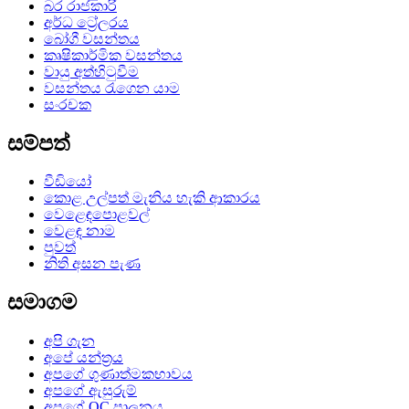
බර රාජකාරි
අර්ධ ට්‍රේලරය
බෝගී වසන්තය
කෘෂිකාර්මික වසන්තය
වායු අත්හිටුවීම
වසන්තය රැගෙන යාම
සංරචක
සම්පත්
වීඩියෝ
කොළ උල්පත් මැනිය හැකි ආකාරය
වෙළෙඳපොළවල්
වෙළඳ නාම
පුවත්
නිති අසන පැණ
සමාගම
අපි ගැන
අපේ යන්ත්‍රය
අපගේ ගුණාත්මකභාවය
අපගේ ඇසුරුම්
අපගේ QC පාලනය